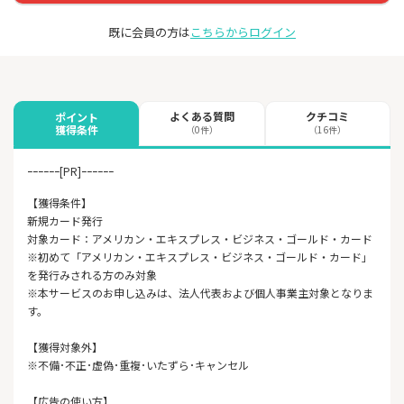
既に会員の方は
こちらからログイン
よくある質問
クチコミ
ポイント
獲得条件
（0件）
（16件）
ｰｰｰｰｰｰ[PR]ｰｰｰｰｰｰ
【獲得条件】
新規カード発行
対象カード：アメリカン・エキスプレス・ビジネス・ゴールド・カード
※初めて「アメリカン・エキスプレス・ビジネス・ゴールド・カード」
を発行みされる方のみ対象
※本サービスのお申し込みは、法人代表および個人事業主対象となりま
す。
【獲得対象外】
※不備･不正･虚偽･重複･いたずら･キャンセル
【広告の使い方】