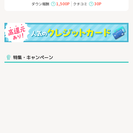
==============
1,500P
30P
ダウン報酬
クチコミ
★
条件達成で合計170,000ポイント（年会費3年分相当）もらえる
チャンス
〇ご利用ボーナス①
└ご入会後4ヶ月以内に対象加盟店で合計80万円以上のカードご
利用で40,000ボーナスポイント
〇ご利用ボーナス②
└ご入会後8ヶ月以内に合計200万円以上カードご利用で50,000ボ
ーナスポイント
〇ご利用ボーナス③
特集・キャンペーン
└ご入会後10ヶ月以内に合計300万円以上カードご利用で50,000
ボーナスポイント
〇通常ご利用ポイント
└合計300万円のカードご利用で30,000ポイント
============================================
==============
＜
おすすめポイント＞
・高級感のあるメタル製カード
※追加カード会員様にも1枚までメタル製が発行可能
・ご利用金額に応じて年に一度、国内対象ホテルの1泊2名分の無
料宿泊を最大２泊分プレゼント
・対象ショップではポイント3%還元！