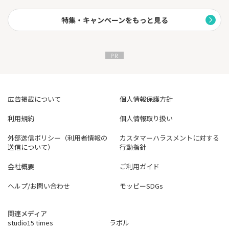
※対象ショップ：Amazon・Yahoo!ショッピング・Ub
erEats・
ヨドバシカメラなど
特集・キャンペーンをもっと見る
・国内外29カ所の空港ラウンジを同伴者も無料で利用可能
・ポケットコンシェルジュ利用で10％キャッシュバック
・全国から厳選されたレストランのコース料理が1名分無料
広告掲載について
個人情報保護方針
利用規約
個人情報取り扱い
外部送信ポリシー（利用者情報の
カスタマーハラスメントに対する
送信について）
行動指針
会社概要
ご利用ガイド
ヘルプ/お問い合わせ
モッピーSDGs
関連メディア
studio15 times
ラボル