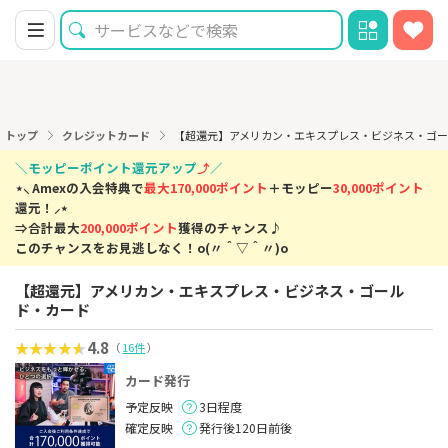
トップ
クレジットカード
【超還元】アメリカン・エキスプレス・ビジネス・ゴ
＼モッピーポイント還元アップ
⤴
／
⋆⸜ Amexの入会特典で
最大170,000ポイント
＋モッピー
30,000ポイント
還元！⸝⋆
⇒合計最大
200,000ポイント
獲得のチャンス♪
このチャンスをお見逃しなく！o(〃＾▽＾〃)o
【超還元】アメリカン・エキスプレス・ビジネス・ゴール
ド・カード
4.8
（
16件
）
カード発行
予定反映
3日程度
確定反映
発行後120日前後