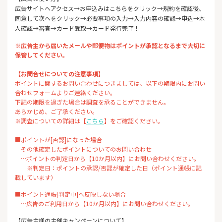
広告サイトへアクセス→お申込みはこちらをクリック→規約を確認後、
同意して次へをクリック→必要事項の入力→入力内容の確認→申込→本
人確認→審査→カード受取→カード発行完了！
※広告主から届いたメールや郵便物はポイントが承認となるまで大切に
保管してください。
【お問合せについての注意事項】
ポイントに関するお問い合わせにつきましては、以下の期限内にお問い
合わせフォームよりご連絡ください。
下記の期限を過ぎた場合は調査を承ることができません。
あらかじめ、ご了承ください。
※調査についての詳細は【
こちら
】をご確認ください。
■ポイントが[否認]になった場合
その他確定したポイントについてのお問い合わせ
…ポイントの判定日から【10か月以内】にお問い合わせください。
※判定日：ポイントの承認/否認が確定した日（ポイント通帳に記
載しています）
■ポイント通帳[判定中]へ反映しない場合
…広告のご利用日から【10か月以内】にお問い合わせください。
【広告主様の主催キャンペーンについて】