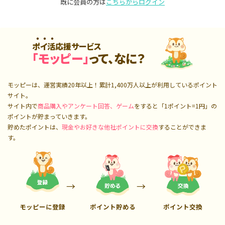
既に会員の方は
こちらからログイン
ポイ活応援サービス
「モッピー」
って、なに？
モッピーは、運営実績20年以上！累計
1,400万人
以上が利用しているポイント
サイト。
サイト内で
商品購入やアンケート回答、ゲーム
をすると「1ポイント=1円」の
ポイントが貯まっていきます。
貯めたポイントは、
現金やお好きな他社ポイントに交換
することができま
す。
モッピーに登録
ポイント貯める
ポイント交換