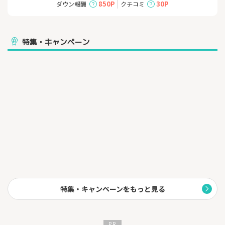
四国電力とセット割もあり業界最安級の月額料金でずっとご利用
850P
30P
ダウン報酬
クチコミ
いただけます！
・ホームタイプ：月額4,620円（税込）～
・マンションタイプ：月額3,520円（税込）～
特集・キャンペーン
・四国電力の電気をご利用中の方
でんきといっしょ割で通信費も電気もお得に♪
・auユーザーの方・Pontaポイントを貯めている方
auスマートバリューでスマホ代がお得に♪
■提供エリア
香川 愛媛 高知 徳島
特集・キャンペーンをもっと見る