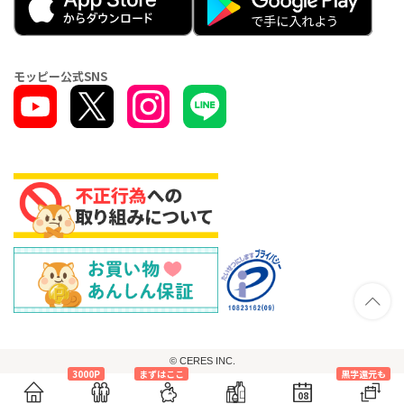
モッピー公式SNS
© CERES INC.
3000P
まずはここ
黒字還元も
08