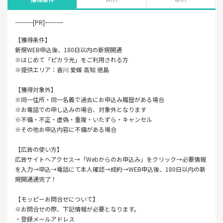
ｰｰｰｰｰｰ[PR]ｰｰｰｰｰｰ
【獲得条件】
新規WEB申込後、180日以内の新規開通
※はじめて「ピカラ光」をご利用される方
※提供エリア：香川 愛媛 高知 徳島
【獲得対象外】
※同一住所・同一名義で過去にお申込み履歴がある場合
※お電話での申し込みの場合、対象外となります
※不備・不正・虚偽・重複・いたずら・キャンセル
※その他お申込内容に不備がある場合
【広告の使い方】
広告サイトへアクセス→「Webからのお申込み」をクリック→必要情報
を入力→申込→電話にて本人確認→成約→WEB申込後、180日以内の新
規開通通完了！
【モッピーお問合せについて】
※お問合せの際、下記情報が必要となります。
・登録メールアドレス