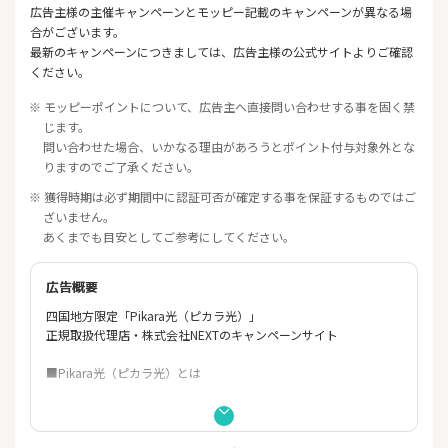
広告主様の主催キャンペーンとモッピー記載のキャンペーンが異なる場
合がございます。
最新のキャンペーンにつきましては、広告主様の公式サイトよりご確認
ください。
※ モッピーポイントについて、広告主へ直接問い合わせする事を固く禁
じます。
問い合わせた場合、いかなる理由があろうとポイント付与対象外とな
りますのでご了承ください。
※ 獲得時期は必ず期間中に認証可否が確定する事を保証するものではご
ざいません。
あくまでも目安としてご参考にしてください。
広告概要
四国地方限定「Pikara光（ピカラ光）」
正規取扱代理店・株式会社NEXTのキャンペーンサイト
■Pikara光（ピカラ光）とは
四国電力グループである株式会社STNetが提供する、四国電力管轄
内限定の光回線です。