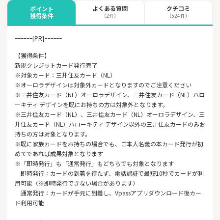
よくある質問
クチコミ
ポイント
獲得条件
（2件）
（524件）
ｰｰｰｰｰｰ[PR]ｰｰｰｰｰｰ
【獲得条件】
新規クレジットカード発行完了
※対象カード：三井住友カード（NL）
※オーロラデザインは対象外カードとなりますのでご注意ください
※三井住友カード（NL）オーロラデザイン、三井住友カード（NL）ハロ
ーキティ デザインを既にお持ちの方は対象外となります。
※三井住友カード（NL）、三井住友カード（NL）オーロラデザイン、三
井住友カード（NL）ハローキティ デザイン以外の三井住友カードのみお
持ちの方は対象となります。
※既に家族カードをお持ちの場合でも、ご本人名義の本カード発行が初
めてであれば成果対象となります
※「即時発行」も「通常発行」もどちらでも対象となります
即時発行：カードの到着を待たず、電話認証で最短10秒でカードが利
用可能（※即時発行できない場合があります）
通常発行：カードが手元に到着し、Vpassアプリダウンロード後カー
ド利用可能