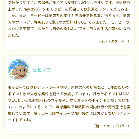
で分かりやすく、高還元が多くてお友達にも紹介しやすいです。最近盛り
上がったPayPayグルメもモッピーを経由してお友達とランチを楽しみま
した。また、モッピーは美容系の案件も高還元で出る事があります。美容
液やナイトブラ等も100%還元の実質無料でGETできました。モッピーの
おかげで子育てしながらも自分の楽しみができ、日々の生活が豊かになり
ました。
（インスタグラマー）
ピピノブ
モッピーではクレジットカードやFX、新電力への切替など、1件あたりの
ポイント数が大きな案件を狙って参加しています。貯めたポイントはANA
やJALといった航空会社のマイルや、マリオットのポイント交換していま
す。このようにすることで、ほぼ無料で年数回の国内旅行や海外旅行を実
現しています。モッピーは陸マイラーや旅行好きには欠かせないポイント
サイトですね。
（陸マイラー/ブロガー）