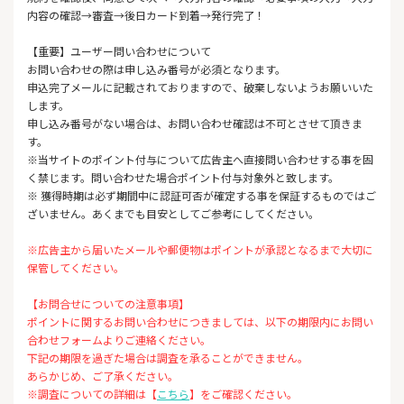
内容の確認→審査→後日カード到着→発行完了！
【重要】ユーザー問い合わせについて
お問い合わせの際は申し込み番号が必須となります。
申込完了メールに記載されておりますので、破棄しないようお願いいた
します。
申し込み番号がない場合は、お問い合わせ確認は不可とさせて頂きま
す。
※当サイトのポイント付与について広告主へ直接問い合わせする事を固
く禁じます。問い合わせた場合ポイント付与対象外と致します。
※ 獲得時期は必ず期間中に認証可否が確定する事を保証するものではご
ざいません。あくまでも目安としてご参考にしてください。
※広告主から届いたメールや郵便物はポイントが承認となるまで大切に
保管してください。
【お問合せについての注意事項】
ポイントに関するお問い合わせにつきましては、以下の期限内にお問い
合わせフォームよりご連絡ください。
下記の期限を過ぎた場合は調査を承ることができません。
あらかじめ、ご了承ください。
※調査についての詳細は【
こちら
】をご確認ください。