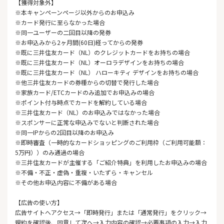
【獲得対象外】
※本キャンペーンページ以外からのお申込み
※カード発行に至らなかった場合
※同一ユーザーの二回目以降の発券
※お申込みから2ヶ月間(60日)経ってからの発券
※既に三井住友カード（NL）のクレジットカードをお持ちの場合
※既に三井住友カード（NL）オーロラデザインをお持ちの場合
※既に三井住友カード（NL） ハローキティ デザインをお持ちの場合
※他三井住友カードの券種からの切替で発行した場合
※家族カード/ETCカードのみ追加でお申込みの場合
※ポイント付与時点でカードを解約している場合
※三井住友カード（NL）のお申込みではなかった場合
※スポンサーに正常な申込みでないと判断された場合
※同一IPからの2回目以降のお申込み
※即時審査（一時的なカードショッピングのご利用枠（ご利用可能額：
5万円））のみ通過の場合
※三井住友カードが主催する「ご紹介特典」を利用したお申込みの場合
※不備・不正・虚偽・重複・いたずら・キャンセル
※その他お申込内容に不備がある場合
【広告の使い方】
広告サイトへアクセス→「即時発行」または「通常発行」をクリック→
規約を確認後、同意して次へ→入力内容の確認→必要事項の入力→入力