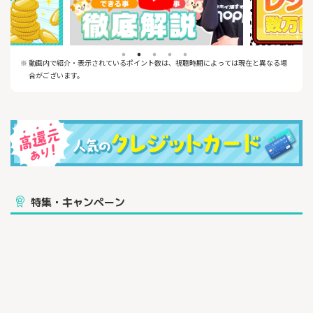
▼対象店舗一覧
セイコーマート、セブン‐イレブン、ポプラ、ミニストップ、ロ
ーソン、マクドナルド、モスバーガー、ケンタッキーフライドチ
キン、
吉野家、サイゼリヤ、ガスト、バーミヤン、しゃぶ葉、ジョナサ
※ 動画内で紹介・表示されているポイント数は、視聴時期によっては現在と異なる場
ン、夢庵、その他すかいらーくグループ飲食店、スターバックス
合がございます。
、ドトールコーヒーショップ、エクセルシオール カフェ 、かっぱ
寿司
※1カード現物のタッチ決済、iD、カードの差し込み、磁気取引は
対象外です。
※1商業施設内にある店舗などでは、一部ポイント付与の対象とな
りません。
※1一定金額（原則1万円）を超えると、タッチ決済でなく、決済
端末にカードを挿しお支払いただく場合がございます。その場合
特集・キャンペーン
のお支払い分は、
タッチ決済分のポイント還元の対象となりませんので、ご了承く
ださい。上記、タッチ決済とならない金額の上限は、ご利用され
る店舗によって異なる場合がございます。
その場合のお支払い分は、タッチ決済分のポイント還元の対象と
なりませんので、ご了承ください。上記、タッチ決済とならない
金額の上限は、ご利用される店舗によって異な
る場合がございます。
※1スマホのタッチ決済対象店舗とモバイルオーダーの対象店舗は