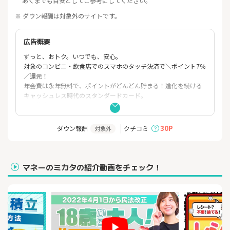
あくまでも目安としてご参考にしてください。
※ ダウン報酬は対象外のサイトです。
広告概要
ずっと、おトク。いつでも、安心。
対象のコンビニ・飲食店でのスマホのタッチ決済で＼ポイント7％
／還元！
年会費は永年無料で、ポイントがどんどん貯まる！進化を続ける
キャッシュレス時代のスタンダードカード。
【三井住友カード（NL）】
＜おすすめポイント＞
30P
ダウン報酬
クチコミ
対象外
■年会費永年無料
■対象のコンビニ・飲食店でスマホのタッチ決済またはモバイル
オーダーを利用すると、7%ポイント還元 （※1）
■セブン-イレブンで最大10％ポイント還元
マネーのミカタの紹介動画をチェック！
条件達成の上で、セブン-イレブン（※2）でスマホのVisaのタ
ッチ決済・Mastercard®タッチ決済（※3）で支払うと、最大10％
（※4）ポイント還元！（※5）（※6）
■業界初！24時間、最短10秒で即時発行が可能 （※7）
■両面番号レスで安心安全