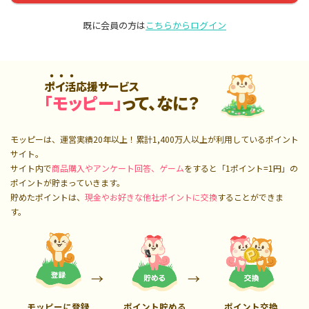
既に会員の方は
こちらからログイン
ポイ活応援サービス
「モッピー」
って、なに？
モッピーは、運営実績20年以上！累計
1,400万人
以上が利用しているポイント
サイト。
サイト内で
商品購入やアンケート回答、ゲーム
をすると「1ポイント=1円」の
ポイントが貯まっていきます。
貯めたポイントは、
現金やお好きな他社ポイントに交換
することができま
す。
モッピーに登録
ポイント貯める
ポイント交換