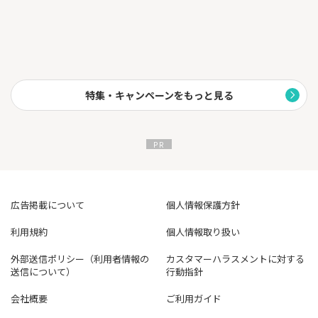
異なります。詳しくはサービス詳細ページをご確認ください。
※1通常のポイント分を含んだ還元率です。
※1ポイント還元率は利用金額に対する獲得ポイントを示したもの
で、ポイントの交換方法によっては、1ポイント1円相当にならな
い場合があります。
※1Google Pay™ 、Samsung Payで、Mastercard®タッチ決済はご
利用いただけません。ポイント還元は受けられませんので、ご注
特集・キャンペーンをもっと見る
意ください。
※2 商業施設内の店舗など、一部ポイント加算の対象とならない
店舗があります。
※3 カード現物のタッチ決済、iD、カード差し込み、磁気取引は
対象外です。
※4 「最大10％」は、「対象のコンビニ・飲食店で最大7％還元」
に加えて、3％が付与された合計還元率です。
「3％」のうち0.5％は、お支払い時のセブン-イレブンアプリ
広告掲載について
個人情報保護方針
の会員コード提示によって付与されたセブンマイルを、Vポイント
へと交換いただくことで付与されます。
利用規約
個人情報取り扱い
※5 2025年4月1日ご利用分より、セブン‐イレブンでのタバコご
購入分のうち、本サービスによる追加の特典（＋9.25%）は付与
外部送信ポリシー（利用者情報の
カスタマーハラスメントに対する
されません。
送信について）
行動指針
※6 本サービスや10％還元の条件・詳細は、必ず三井住友カード
公式HPをご確認ください。
会社概要
ご利用ガイド
※7 即時発行ができない場合があります。