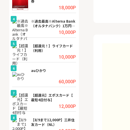
券
(ラボル)」
.5%
18,000P
4
4
ング
※過去最高※Alterna Bank
グリーン・ワーク
（オルタナバンク）1万円投
料資料請求
資完了
.5%
10,000P
5
5
tel
【超還元！】ライフカード
【無料相談】暮ら
（利用）
シェルジュ
.0%
10,000P
6
6
行）
auひかり
【無料即550P】D
無料トライアル）
.0%
60,000P
7
7
【超還元】エポスカード【
【リピートOK】I
最短4日付与】
ビジネスツール導
高還元中※
.0%
12,000P
8
8
ワクワ
【8/9まで12,000P】三井住
GFS無料特別講座
ャ
友カード（NL）
聴）