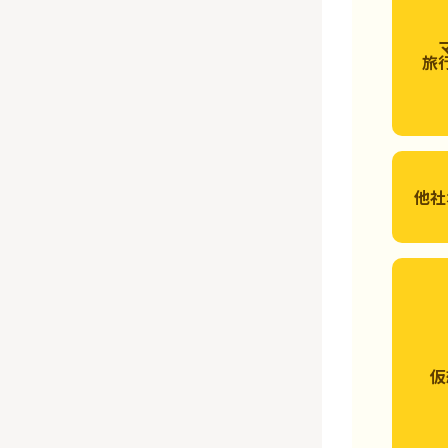
旅
他社
仮