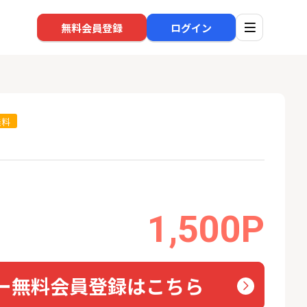
無料会員登録
ログイン
無料
口座開設
回線
1
1
還元】SBI証券
※過去最高※Alterna Bank
NUR
+50,000円以
（オルタナバンク）1万円投
ョン）
資完了
24,000P
10,000P
1,500P
2
2
超還元※楽天証
SBI新生銀行「口座開設」
auひ
18,000P
1,500P
ー無料会員登録はこちら
3
3
高還元中※三菱U
【合計8,000P】楽天銀行 口
ソフト