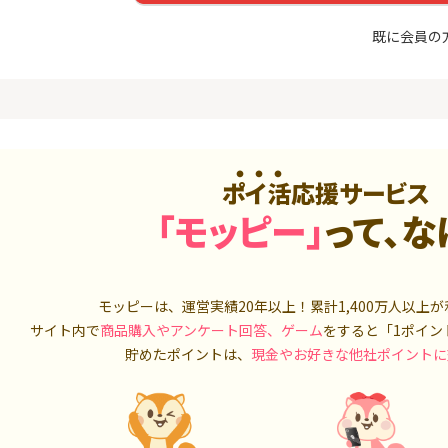
友カード（NL）
FJ eスマー
カブコム証
20,000P
12,000P
既に会員の
4
4
ホース 無
【超還元】エポスカード【
IG証券
最短4日付与】
4,000P
12,000P
5
5
しのコン
8/9まで高還元リクルートカ
TOSSY（新
ード
000円相当G
ポイ活応援サービス
5,000P
5,000P
「モッピー」
って、な
6
6
MM TV（
【合計最大18,700円相当！
松井証券【
】楽天カード【JCBキャンペ
ーン実施中】
550P
10,000P
モッピーは、運営実績20年以上！累計
1,400万人
以上が
7
7
Tトレンド
超還元☆JCB CARD W/JCB
SBIネオト
サイト内で
商品購入やアンケート回答、ゲーム
をすると「1ポイン
入診断※
CARD W plus L(39歳以下限
貯めたポイントは、
現金やお好きな他社ポイントに
定)
5,000P
14,000P
8
8
（動画視
【過去最高★20,000P】JAL
日産証券の利
カード CLUB-Aゴールドカー
1,000万円
ド/CLUB-Aカード（VISA）