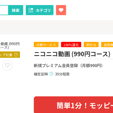
検索
カテゴリ
月額サービス
190％還元
即付与
実質
ニコニコ動画 (990円コース)
ップ対象
クレカ
証券
新規プレミアム会員登録（月額990円）
1
1
！】U-NE
【過去最高還元】三菱ＵＦ
【8/9まで超
試し]
Ｊカード【最大42,000円相
（新規口座開設
確定反映
30分程度
当】
上入金）
2,000P
12,000P
2
2
ニメストア
【超還元！】ライフカード
※土日限定
（利用）
券
800P
10,000P
簡単1分！モッピ
3
3
「labol
【8/9まで12,000P】三井住
※15日まで