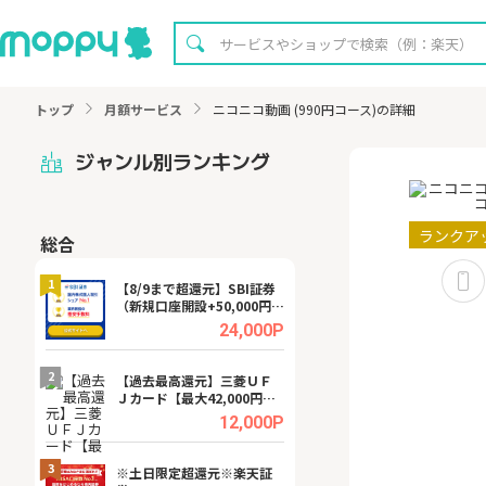
トップ
月額サービス
ニコニコ動画 (990円コース)の詳細
ジャンル別ランキング
ランクア
総合
無料
1
1
【8/9まで超還元】SBI証券
【8/16まで超還元
（新規口座開設+50,000円以
XT[31日間無料お
上入金）
.0%
24,000P
2
2
宿予
【過去最高還元】三菱ＵＦ
【無料即P】dア
Ｊカード【最大42,000円相
【31日間無料】
当】
.0%
12,000P
3
3
a（
※土日限定超還元※楽天証
請求書買取サービス