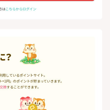
ト証券（旧：au
座開設
nk Li
券）
16,000P
1,500P
方は
こちらからログイン
4
4
※合計最大82,400円相当※
auひ
【三井住友銀行】Olive口座
u光So
開設
18,000P
4,400P
5
5
規取引1回で10,
【超還元】SBI証券(新規総
※過去
ET）
合口座開設+NISA口座開設)
MAX
ス）
5,000P
7,500P
に？
6
6
口座開設】
ミラリタ｜初回投資でAmaz
Soft
onギフト5,000円分プレゼ
光[N
ント
1,500P
15,000P
利用しているポイントサイト。
7
7
レード証券
SBI FXトレード【無料口座
ドコモ
ト=1円」のポイントが貯まっていきます。
開設】
交換
することができます。
1,300P
4,500P
8
8
回りファンド(
※過去最高20,000P！※【三
BB.e
投資完了)
井住友銀行】法人ネット口
エキサ
座 Trunk