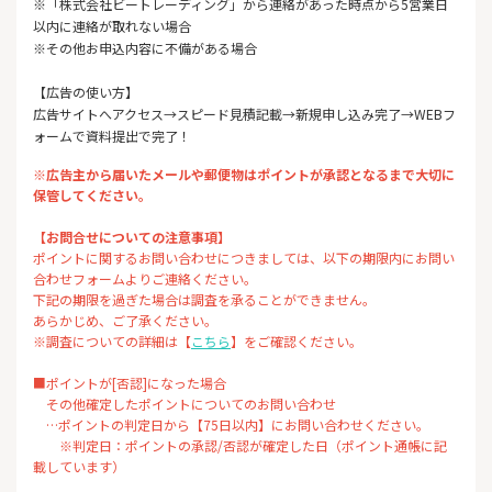
※「株式会社ビートレーディング」から連絡があった時点から5営業日
以内に連絡が取れない場合
※その他お申込内容に不備がある場合
【広告の使い方】
広告サイトへアクセス→スピード見積記載→新規申し込み完了→WEBフ
ォームで資料提出で完了！
※広告主から届いたメールや郵便物はポイントが承認となるまで大切に
保管してください。
【お問合せについての注意事項】
ポイントに関するお問い合わせにつきましては、以下の期限内にお問い
合わせフォームよりご連絡ください。
下記の期限を過ぎた場合は調査を承ることができません。
あらかじめ、ご了承ください。
※調査についての詳細は【
こちら
】をご確認ください。
■ポイントが[否認]になった場合
その他確定したポイントについてのお問い合わせ
…ポイントの判定日から【75日以内】にお問い合わせください。
※判定日：ポイントの承認/否認が確定した日（ポイント通帳に記
載しています）