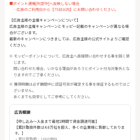
■ポイント通帳[判定中]へ反映しない場合
…広告のご利用日から【75日以内】にお問い合わせください。
【広告主様の主催キャンペーンについて】
広告主様の主催キャンペーンとモッピー記載のキャンペーンが異なる場
合がございます。
最新のキャンペーンにつきましては、広告主様の公式サイトよりご確認
ください。
※ モッピーポイントについて、広告主へ直接問い合わせする事を固く禁
じます。
問い合わせた場合、いかなる理由があろうとポイント付与対象外とな
りますのでご了承ください。
※ 獲得時期は必ず期間中に認証可否が確定する事を保証するものではご
ざいません。
あくまでも目安としてご参考にしてください。
広告概要
【申し込み～入金まで最短2時間で資金調達可能】
【累計取扱件数は4.6万社を超え、多くの企業様に貢献しておりま
す。】
・累計買取額：1060億円