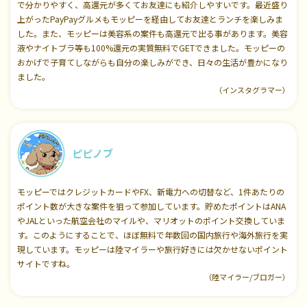
で分かりやすく、高還元が多くてお友達にも紹介しやすいです。最近盛り
上がったPayPayグルメもモッピーを経由してお友達とランチを楽しみま
した。また、モッピーは美容系の案件も高還元で出る事があります。美容
液やナイトブラ等も100%還元の実質無料でGETできました。モッピーの
おかげで子育てしながらも自分の楽しみができ、日々の生活が豊かになり
ました。
（インスタグラマー）
ピピノブ
モッピーではクレジットカードやFX、新電力への切替など、1件あたりの
ポイント数が大きな案件を狙って参加しています。貯めたポイントはANA
やJALといった航空会社のマイルや、マリオットのポイント交換していま
す。このようにすることで、ほぼ無料で年数回の国内旅行や海外旅行を実
現しています。モッピーは陸マイラーや旅行好きには欠かせないポイント
サイトですね。
（陸マイラー/ブロガー）