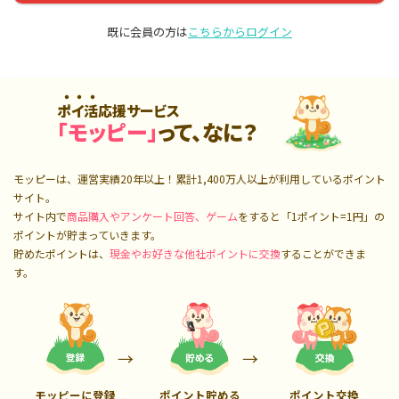
既に会員の方は
こちらからログイン
ポイ活応援サービス
「モッピー」
って、なに？
モッピーは、運営実績20年以上！累計
1,400万人
以上が利用しているポイント
サイト。
サイト内で
商品購入やアンケート回答、ゲーム
をすると「1ポイント=1円」の
ポイントが貯まっていきます。
貯めたポイントは、
現金やお好きな他社ポイントに交換
することができま
す。
モッピーに登録
ポイント貯める
ポイント交換