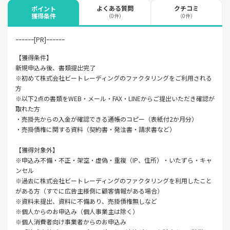
よくある質問
クチコミ
ポイント
獲得条件
（0件）
（0件）
ｰｰｰｰｰｰ[PR]ｰｰｰｰｰｰ
【獲得条件】
新規申込み後、書類提出完了
※初めて株式会社ビートレーディングのファクタリングをご利用される
方
※以下2点の書類をWEB・メール・FAX・LINEからご提出いただき確認が
取れた方
・売掛先からの入金が確認できる通帳のコピー（表紙付2か月分）
・売掛債権に関する資料（契約書・発注書・請求書など）
【獲得対象外】
※申込み不備・不正・架空・虚偽・重複（IP、住所）・いたずら・キャ
ンセル
※過去に株式会社ビートレーディングのファクタリングを利用したこと
がある方（すでに広告主様側に顧客情報がある場合）
※資料未提出、資料に不備あり、売掛債権無しなど
※個人からのお申込み（個人事業主は除く）
※個人消費者向け事業者からのお申込み