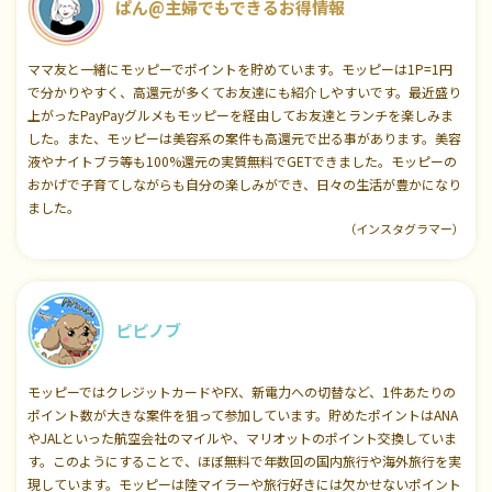
ぱん@主婦でもできるお得情報
ママ友と一緒にモッピーでポイントを貯めています。モッピーは1P=1円
で分かりやすく、高還元が多くてお友達にも紹介しやすいです。最近盛り
上がったPayPayグルメもモッピーを経由してお友達とランチを楽しみま
した。また、モッピーは美容系の案件も高還元で出る事があります。美容
液やナイトブラ等も100%還元の実質無料でGETできました。モッピーの
おかげで子育てしながらも自分の楽しみができ、日々の生活が豊かになり
ました。
（インスタグラマー）
ピピノブ
モッピーではクレジットカードやFX、新電力への切替など、1件あたりの
ポイント数が大きな案件を狙って参加しています。貯めたポイントはANA
やJALといった航空会社のマイルや、マリオットのポイント交換していま
す。このようにすることで、ほぼ無料で年数回の国内旅行や海外旅行を実
現しています。モッピーは陸マイラーや旅行好きには欠かせないポイント