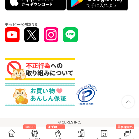
モッピー公式SNS
© CERES INC.
3000P
まずはここ
黒字還元も
07