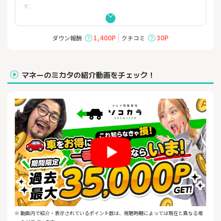
す。
電話査定か、出張査定か、より高く買い取れる方の査定方法を提
案するソコカラ独自の2WAY査定を実施中！
「電話査定」では出張コストを抑え、買取金額に還元！
1,400P
30P
ダウン報酬
クチコミ
「出張査定」ではプロの査定員が愛車の価値を見極め、高価買取
いたします！
マネーのミカタの紹介動画をチェック！
※ 動画内で紹介・表示されているポイント数は、視聴時期によっては現在と異なる場