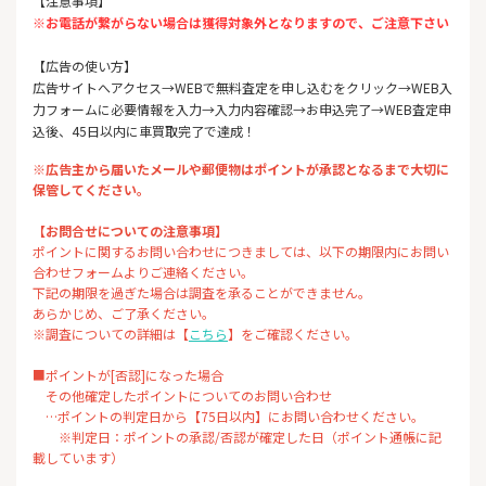
【注意事項】
※お電話が繋がらない場合は獲得対象外となりますので、ご注意下さい
【広告の使い方】
広告サイトへアクセス→WEBで無料査定を申し込むをクリック→WEB入
力フォームに必要情報を入力→入力内容確認→お申込完了→WEB査定申
込後、45日以内に車買取完了で達成！
※広告主から届いたメールや郵便物はポイントが承認となるまで大切に
保管してください。
【お問合せについての注意事項】
ポイントに関するお問い合わせにつきましては、以下の期限内にお問い
合わせフォームよりご連絡ください。
下記の期限を過ぎた場合は調査を承ることができません。
あらかじめ、ご了承ください。
※調査についての詳細は【
こちら
】をご確認ください。
■ポイントが[否認]になった場合
その他確定したポイントについてのお問い合わせ
…ポイントの判定日から【75日以内】にお問い合わせください。
※判定日：ポイントの承認/否認が確定した日（ポイント通帳に記
載しています）