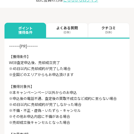
よくある質問
クチコミ
ポイント
獲得条件
（0件）
（9件）
ｰｰｰｰｰｰ[PR]ｰｰｰｰｰｰ
【獲得条件】
WEB査定申込後、売却成立完了
※45日以内に売却成約が完了した場合
※全国どのエリアからもお申込頂けます
【獲得対象外】
※本キャンペーンページ以外からのお申込
※申込後の電話不通、査定後の買取不成立など成約に至らない場合
※45日以内に売却成約が完了しなかった場合
※不備・不正・虚偽・いたずら・キャンセル
※その他お申込内容に不備がある場合
※売却成立後キャンセルとなった場合