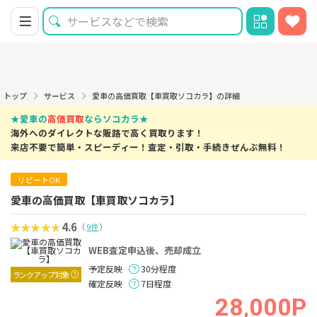
トップ
サービス
愛車の高価買取【車買取ソコカラ】の詳細
★愛車の
高価買取
ならソコカラ★
海外へのダイレクトな販路で高く買取ります！
来店不要で簡単・スピーディー！査定・引取・手続きぜんぶ無料！
リピートOK
愛車の高価買取【車買取ソコカラ】
4.6
（
9件
）
WEB査定申込後、売却成立
予定反映
30分程度
ランクアップ対象
確定反映
7日程度
28,000P