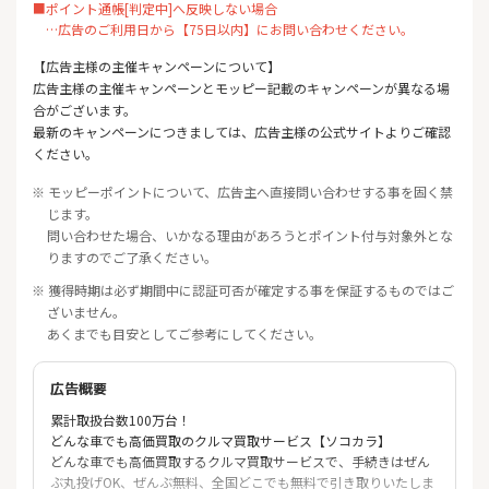
■ポイント通帳[判定中]へ反映しない場合
…広告のご利用日から【75日以内】にお問い合わせください。
【広告主様の主催キャンペーンについて】
広告主様の主催キャンペーンとモッピー記載のキャンペーンが異なる場
合がございます。
最新のキャンペーンにつきましては、広告主様の公式サイトよりご確認
ください。
※ モッピーポイントについて、広告主へ直接問い合わせする事を固く禁
じます。
問い合わせた場合、いかなる理由があろうとポイント付与対象外とな
りますのでご了承ください。
※ 獲得時期は必ず期間中に認証可否が確定する事を保証するものではご
ざいません。
あくまでも目安としてご参考にしてください。
広告概要
累計取扱台数100万台！
どんな車でも高価買取のクルマ買取サービス【ソコカラ】
どんな車でも高価買取するクルマ買取サービスで、手続きはぜん
ぶ丸投げOK、ぜんぶ無料、全国どこでも無料で引き取りいたしま