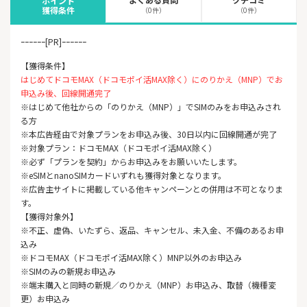
ポイント
獲得条件
（0件）
（0件）
ｰｰｰｰｰｰ[PR]ｰｰｰｰｰｰ
【獲得条件】
はじめてドコモMAX（ドコモポイ活MAX除く）にのりかえ（MNP）でお
申込み後、回線開通完了
※はじめて他社からの「のりかえ（MNP）」でSIMのみをお申込みされ
る方
※本広告経由で対象プランをお申込み後、30日以内に回線開通が完了
※対象プラン：ドコモMAX（ドコモポイ活MAX除く）
※必ず「プランを契約」からお申込みをお願いいたします。
※eSIMとnanoSIMカードいずれも獲得対象となります。
※広告主サイトに掲載している他キャンペーンとの併用は不可となりま
す。
【獲得対象外】
※不正、虚偽、いたずら、返品、キャンセル、未入金、不備のあるお申
込み
※ドコモMAX（ドコモポイ活MAX除く）MNP以外のお申込み
※SIMのみの新規お申込み
※端末購入と同時の新規／のりかえ（MNP）お申込み、取替（機種変
更）お申込み