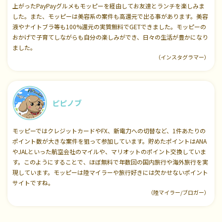
上がったPayPayグルメもモッピーを経由してお友達とランチを楽しみま
した。また、モッピーは美容系の案件も高還元で出る事があります。美容
液やナイトブラ等も100%還元の実質無料でGETできました。モッピーの
おかげで子育てしながらも自分の楽しみができ、日々の生活が豊かになり
ました。
（インスタグラマー）
ピピノブ
モッピーではクレジットカードやFX、新電力への切替など、1件あたりの
ポイント数が大きな案件を狙って参加しています。貯めたポイントはANA
やJALといった航空会社のマイルや、マリオットのポイント交換していま
す。このようにすることで、ほぼ無料で年数回の国内旅行や海外旅行を実
現しています。モッピーは陸マイラーや旅行好きには欠かせないポイント
サイトですね。
（陸マイラー/ブロガー）