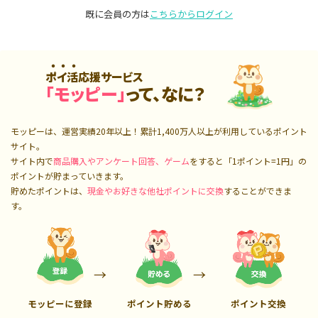
既に会員の方は
こちらからログイン
ポイ活応援サービス
「モッピー」
って、なに？
モッピーは、運営実績20年以上！累計
1,400万人
以上が利用しているポイント
サイト。
サイト内で
商品購入やアンケート回答、ゲーム
をすると「1ポイント=1円」の
ポイントが貯まっていきます。
貯めたポイントは、
現金やお好きな他社ポイントに交換
することができま
す。
モッピーに登録
ポイント貯める
ポイント交換