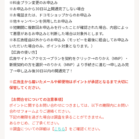
※料金プラン変更のお申込み
※お申込みから30日以上開通完了しない場合
※お電話または、ドコモショップからのお申込み
※他キャンペーンを併用したお申込み
※短期間に複数回お申込みを行ったことが確認された場合、内容によっ
て悪意があるお申込みと判断した場合は対象外とします。
※本広告経由以外からのお申込み（モッピーを最後に経由してお申込み
いただいた場合のみ、ポイント対象となります。）
【広告の使い方】
広告サイトへアクセス→プランを契約をクリック→のりかえ（MNP）・
新規契約の方を選択→のりかえ（MNP）より手続きに進む→申し込み完
了→申し込み後30日以内の開通完了！
※広告主から届いたメールや郵便物はポイントが承認となるまで大切に
保管してください。
【お問合せについての注意事項】
ポイントに関するお問い合わせにつきましては、以下の期限内にお問い
合わせフォームよりご連絡ください。
下記の期限を過ぎた場合は調査を承ることができません。
あらかじめ、ご了承ください。
※調査についての詳細は【
こちら
】をご確認ください。