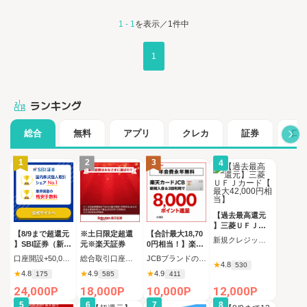
1 - 1
を表示／1件中
1
ランキング
総合
無料
アプリ
クレカ
証券
口
1
2
3
4
【過去最高還元
】三菱ＵＦＪカ
【8/9まで超還元
※土日限定超還
【合計最大18,70
ード【最大42,00
新規クレジットカード発行完了（カード受取必須）
】SBI証券（新規
元※楽天証券
0円相当！】楽天
0円相当】
口座開設+50,000
カード【JCBキ
口座開設+50,000円入金（SBIハイブリッド預金へ振替）
総合取引口座開設完了後、 30日以内に楽天証券口座へ5万円以上の入金完了
JCBブランドの申し込み 新規カード発行(カード到着必須)
★
4.8
円以上入金）
ャンペーン実施
530
★
4.8
★
4.9
★
4.9
175
585
411
中】
24,000P
18,000P
10,000P
12,000P
5
6
7
8