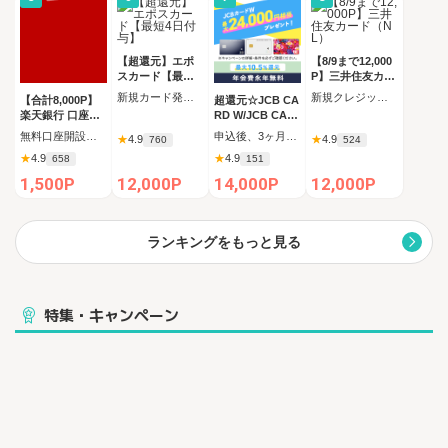
【超還元】エポ
【8/9まで12,000
スカード【最短4
P】三井住友カー
日付与】
ド（NL）
新規カード発行完了
新規クレジットカード発行
【合計8,000P】
超還元☆JCB CA
楽天銀行 口座開
RD W/JCB CAR
設
D W plus L(39歳
無料口座開設後、初回ログイン
申込後、3ヶ月以内の新規カード発行
★
4.9
★
4.9
760
524
以下限定)
★
4.9
★
4.9
658
151
1,500P
12,000P
14,000P
12,000P
ランキングをもっと見る
特集・キャンペーン