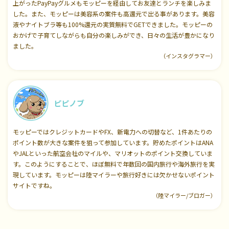
上がったPayPayグルメもモッピーを経由してお友達とランチを楽しみま
した。また、モッピーは美容系の案件も高還元で出る事があります。美容
液やナイトブラ等も100%還元の実質無料でGETできました。モッピーの
おかげで子育てしながらも自分の楽しみができ、日々の生活が豊かになり
ました。
（インスタグラマー）
ピピノブ
モッピーではクレジットカードやFX、新電力への切替など、1件あたりの
ポイント数が大きな案件を狙って参加しています。貯めたポイントはANA
やJALといった航空会社のマイルや、マリオットのポイント交換していま
す。このようにすることで、ほぼ無料で年数回の国内旅行や海外旅行を実
現しています。モッピーは陸マイラーや旅行好きには欠かせないポイント
サイトですね。
（陸マイラー/ブロガー）