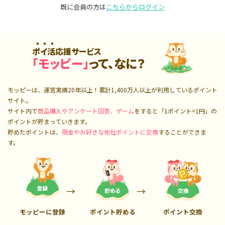
既に会員の方は
こちらからログイン
ポイ活応援サービス
「モッピー」
って、なに？
モッピーは、運営実績20年以上！累計
1,400万人
以上が利用しているポイント
サイト。
サイト内で
商品購入やアンケート回答、ゲーム
をすると「1ポイント=1円」の
ポイントが貯まっていきます。
貯めたポイントは、
現金やお好きな他社ポイントに交換
することができま
す。
モッピーに登録
ポイント貯める
ポイント交換