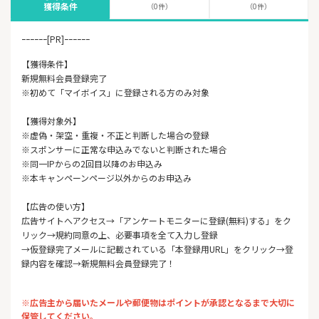
獲得条件
（0件）
（0件）
ｰｰｰｰｰｰ[PR]ｰｰｰｰｰｰ
【獲得条件】
新規無料会員登録完了
※初めて「マイボイス」に登録される方のみ対象
【獲得対象外】
※虚偽・架空・重複・不正と判断した場合の登録
※スポンサーに正常な申込みでないと判断された場合
※同一IPからの2回目以降のお申込み
※本キャンペーンページ以外からのお申込み
【広告の使い方】
広告サイトへアクセス→「アンケートモニターに登録(無料)する」をク
リック→規約同意の上、必要事項を全て入力し登録
→仮登録完了メールに記載されている「本登録用URL」をクリック→登
録内容を確認→新規無料会員登録完了！
※広告主から届いたメールや郵便物はポイントが承認となるまで大切に
保管してください。