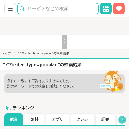
トップ
" C?order_type=popular "の検索結果
" C?order_type=popular "の検索結果
条件に一致する広告はありませんでした。
別のキーワードでの検索もお試しください。
ランキング
総合
無料
アプリ
クレカ
証券
口