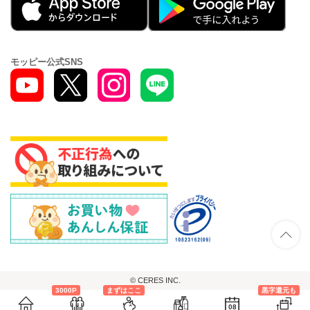
モッピー公式SNS
© CERES INC.
3000P
まずはここ
黒字還元も
08