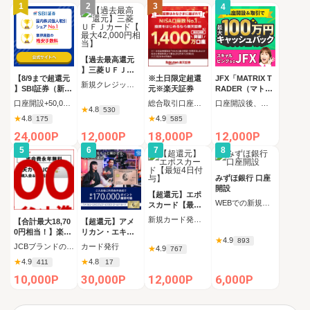
1
2
3
4
【過去最高還元
】三菱ＵＦＪカ
【8/9まで超還元
※土日限定超還
JFX「MATRIX T
ード【最大42,00
新規クレジットカード発行完了（カード受取必須）
】SBI証券（新規
元※楽天証券
RADER（マトリ
0円相当】
口座開設+50,000
ックストレーダ
口座開設+50,000円入金（SBIハイブリッド預金へ振替）
総合取引口座開設完了後、 30日以内に楽天証券口座へ5万円以上の入金完了
口座開設後、取引完了
★
4.8
円以上入金）
ー）」
530
★
4.8
★
4.9
175
585
24,000P
12,000P
18,000P
12,000P
5
6
7
8
みずほ銀行 口座
開設
【超還元】エポ
WEBでの新規口座開設
スカード【最短4
日付与】
新規カード発行完了
【合計最大18,70
【超還元】アメ
0円相当！】楽天
リカン・エキス
★
4.9
893
カード【JCBキ
プレス・ビジネ
JCBブランドの申し込み 新規カード発行(カード到着必須)
カード発行
★
4.9
767
ャンペーン実施
ス・ゴールド・
★
4.9
★
4.8
411
17
中】
カード
10,000P
30,000P
12,000P
6,000P