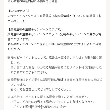
※その他お申込内容に不備がある場合
【広告の使い方】
広告サイトへアクセス→商品選択→お客様情報入力→入力内容確認→お
申込み完了！
【広告主様の主催キャンペーンについて】
広告主様の主催キャンペーンとモッピー記載のキャンペーンが異なる場
合がございます。
最新のキャンペーンにつきましては、広告主様の公式サイトよりご確認
ください。
※ モッピーポイントについて、広告主へ直接問い合わせする事を固く禁
じます。
問い合わせた場合、いかなる理由があろうとポイント付与対象外とな
りますのでご了承ください。
※ 獲得時期は必ず期間中に認証可否が確定する事を保証するものではご
ざいません。
あくまでも目安としてご参考にしてください。
※ 本広告は、ポイントに関する調査を承ることができません。
以下のいずれかに該当する場合はポイントの対象外となります。
・ポイント通帳[判定中]へ反映しない場合