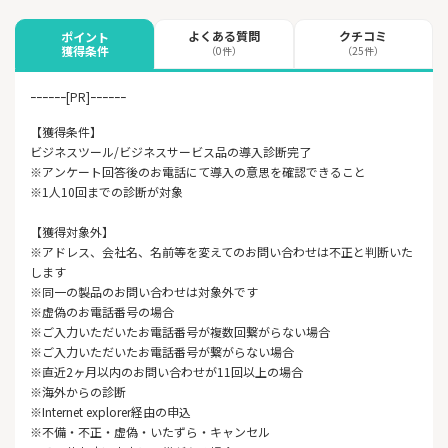
よくある質問
クチコミ
ポイント
獲得条件
（0件）
（25件）
ｰｰｰｰｰｰ[PR]ｰｰｰｰｰｰ
【獲得条件】
ビジネスツール/ビジネスサービス品の導入診断完了
※アンケート回答後のお電話にて導入の意思を確認できること
※1人10回までの診断が対象
【獲得対象外】
※アドレス、会社名、名前等を変えてのお問い合わせは不正と判断いた
します
※同一の製品のお問い合わせは対象外です
※虚偽のお電話番号の場合
※ご入力いただいたお電話番号が複数回繋がらない場合
※ご入力いただいたお電話番号が繋がらない場合
※直近2ヶ月以内のお問い合わせが11回以上の場合
※海外からの診断
※Internet explorer経由の申込
※不備・不正・虚偽・いたずら・キャンセル