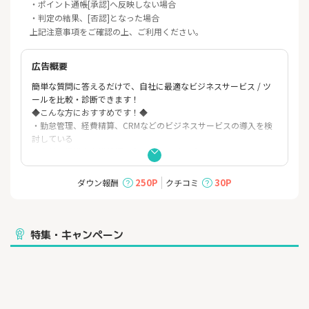
・ポイント通帳[承認]へ反映しない場合
・判定の結果、[否認]となった場合
上記注意事項をご確認の上、ご利用ください。
広告概要
簡単な質問に答えるだけで、自社に最適なビジネスサービス / ツ
ールを比較・診断できます！
◆こんな方におすすめです！◆
・勤怠管理、経費精算、CRMなどのビジネスサービスの導入を検
討している
・自社の規模や事業状況に合ったサービスが知りたい
・様々なビジネスサービス・ツールを比較したい
◆ITトレンドの特徴◆
250P
30P
ダウン報酬
クチコミ
・20種類以上のカテゴリーからあなたの会社に合ったビジネスサ
ービスが診断できます！
【企業様の比較・導入事例】
・勤怠や有給など一人ずつ確認・管理するのが大変…
特集・キャンペーン
⇒勤怠管理システムの導入で人的ミスや管理工数を削減、勤怠管
理の業務負荷から解放！
・経理業務で手入力のミスや管理工数を削減したい
⇒経費精算システムの導入で経理情報を一元管理！工数やミスを
大幅削減！
・顧客情報があちこちに…エクセル管理の限界に直面