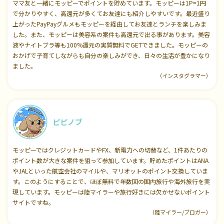
ママ友と一緒にモッピーでポイントを貯めています。モッピーは1P=1円
で分かりやすく、高還元が多くてお友達にも紹介しやすいです。最近盛り
上がったPayPayグルメもモッピーを経由してお友達とランチを楽しみま
した。また、モッピーは美容系の案件も高還元で出る事があります。美容
液やナイトブラ等も100%還元の実質無料でGETできました。モッピーの
おかげで子育てしながらも自分の楽しみができ、日々の生活が豊かになり
ました。
（インスタグラマー）
ピピノブ
モッピーではクレジットカードやFX、新電力への切替など、1件あたりの
ポイント数が大きな案件を狙って参加しています。貯めたポイントはANA
やJALといった航空会社のマイルや、マリオットのポイント交換していま
す。このようにすることで、ほぼ無料で年数回の国内旅行や海外旅行を実
現しています。モッピーは陸マイラーや旅行好きには欠かせないポイント
サイトですね。
（陸マイラー/ブロガー）