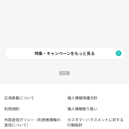
⇒CRM（顧客管理システム）の導入で顧客情報を一つの画面で瞬
時に把握！プロフィールや購入履歴など、あらゆるデータにアク
セス可能！
※どの部門のビジネスパーソンでも診断できます
上記リンクよりアンケートにお答えいただくと、最適なサービス
を【無料診断】してあなたの会社に合ったサービスを無料で資料
請求いたします！
◆無料診断対象カテゴリー◆
・勤怠管理システム
特集・キャンペーンをもっと見る
・メール配信システム
・販売管理システム
・タレントマネジメントシステム
・経費精算システム
・ERP
・給与明細電子化ツール
・労務管理システム
・購買管理システム
広告掲載について
個人情報保護方針
・eラーニング（法人向けオンライン研修サービス）
・人事システム
利用規約
個人情報取り扱い
・人事評価システム
・予算管理システム
外部送信ポリシー（利用者情報の
カスタマーハラスメントに対する
・コールセンターシステム
送信について）
行動指針
・従業員満足度調査（ES調査）ツール