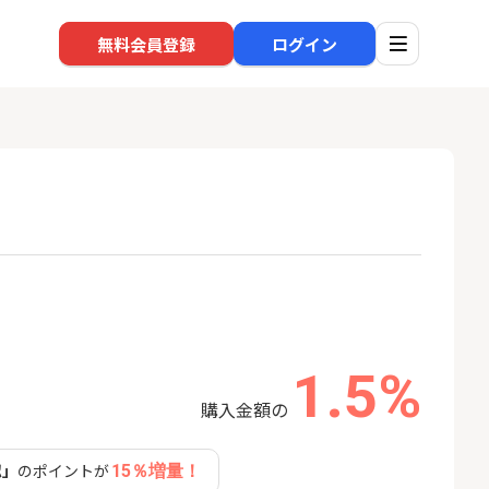
無料会員登録
ログイン
口座開設
回線
1
1
還元】SBI証券
※過去最高※Alterna Bank
auひ
+50,000円以
（オルタナバンク）1万円投
資完了
24,000P
10,000P
1.5%
2
2
超還元※楽天証
【合計8,000P】楽天銀行 口
ソフト
座開設
nk Li
購入金額の
18,000P
1,500P
認」
のポイントが
15％増量！
3
3
IX TRADER（マ
SBI新生銀行「口座開設」
NUR