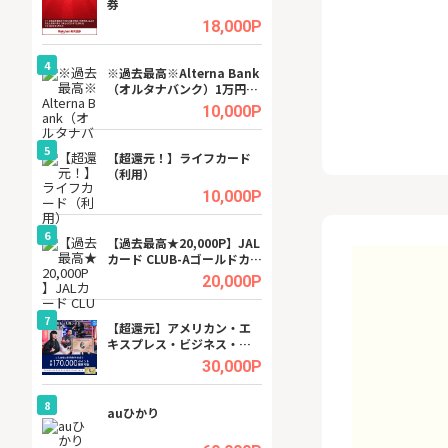
券
(ラボル)」
.5%
18,000P
4
4
ング
※過去最高※Alterna Bank
【無料即P】dア
（オルタナバンク）1万円投
【31日間無料】
資完了
.5%
10,000P
5
5
tel
【超還元！】ライフカード
グリーン・ワーク
（利用）
料資料請求
.0%
10,000P
6
6
行）
【過去最高★20,000P】JAL
【無料即550P】D
カード CLUB-Aゴールドカー
無料トライアル）
ド/CLUB-Aカード（VISA）
.0%
20,000P
7
7
ワクワ
【超還元】アメリカン・エ
【リピートOK】I
ャ
キスプレス・ビジネス・ゴ
ビジネスツール導
ールド・カード
高還元中※
.0%
30,000P
8
8
auひかり
※還元アップ※DO
（新規物件問合せ