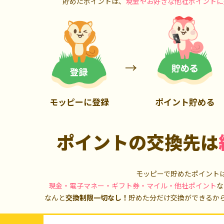
貯めたポイントは、
現金やお好きな他社ポイントに
2,100P
14,000P
モッピーに登録
ポイント貯める
ポイントの交換先は
モッピーで貯めたポイント
現金・電子マネー・ギフト券・マイル・他社ポイント
な
なんと
交換制限一切なし！
貯めた分だけ交換ができるか