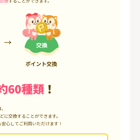
交換
することができます。
6,000P
4,500P
ポイント交換
約60種類
！
は、
どに交換することができます。
ら安心してご利用いただけます！