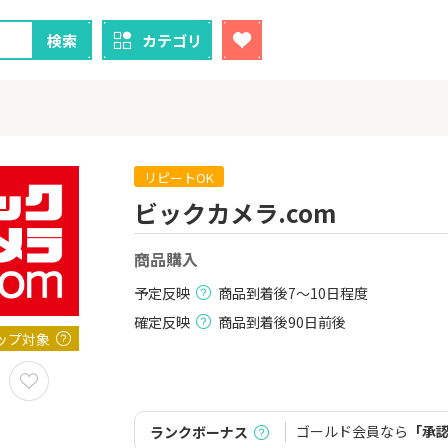
検索
カテゴリ
リピートOK
ビックカメラ.com
クレカ
証券
商品購入
1
1
！】U-NE
【過去最高還元】三菱ＵＦ
【8/9まで超
試し]
Ｊカード【最大42,000円相
（新規口座開設
予定反映
商品到着後7～10日程度
当】
上入金）
2,000P
12,000P
確定反映
商品到着後90日前後
ップ対象
2
2
しのコン
【超還元！】ライフカード
※土日限定
（利用）
券
5,000P
10,000P
ゴールド会員なら
「承
ランクボーナス
3
3
「labol
【超還元】エポスカード【
JFX「MATR