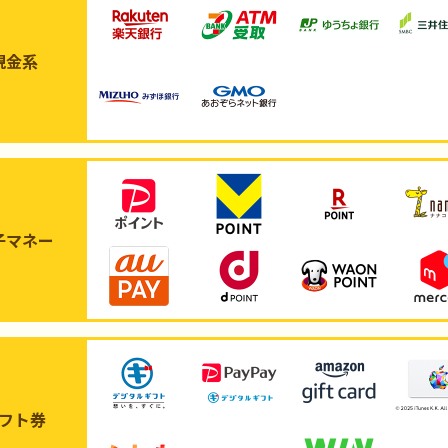
現金系
子マネー
フト券