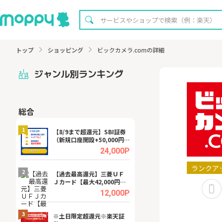
トップ
ショッピング
ビックカメラ.comの詳細
ジャンル別ランキング
総合
無料
1
1
【8/9まで超還元】SBI証券
【8/16まで超還元
（新規口座開設+50,000円以
XT[31日間無料お
上入金）
.0%
24,000P
ランクア
2
2
宿予
【過去最高還元】三菱ＵＦ
【無料相談】暮ら
Ｊカード【最大42,000円相
シェルジュ
当】
.0%
12,000P
3
3
a（
※土日限定超還元※楽天証
請求書買取サービス