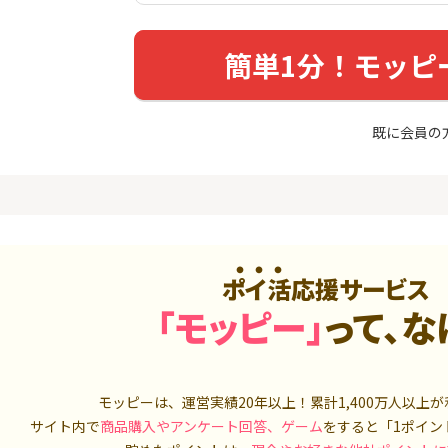
最短4日付与】
トリックス
20,000P
12,000P
簡単1分！モッピ
4
4
ニメストア
【合計最大18,700円相当！
※15日まで
】楽天カード【JCBキャンペ
FJ eスマー
ーン実施中】
カブコム証
800P
10,000P
既に会員の
5
5
ホース 無
【8/9まで12,000P】三井住
IG証券
友カード（NL）
4,000P
12,000P
6
6
MM TV（
8/9まで高還元リクルートカ
【高還元】楽天
ード
ポイ活応援サービス
550P
5,000P
「モッピー」
って、な
7
7
Tトレンド
【過去最高★20,000P】JAL
【合計最大78
入診断※
カード CLUB-Aゴールドカー
三菱ＵＦＪ
ド/CLUB-Aカード（VISA）
ラスセット
5,000P
20,000P
モッピーは、運営実績20年以上！累計
1,400万人
以上が
8
8
OR賃貸
超還元☆JCB CARD W/JCB
SBI証券 確
サイト内で
商品購入やアンケート回答、ゲーム
をすると「1ポイン
）
CARD W plus L(39歳以下限
o
定)