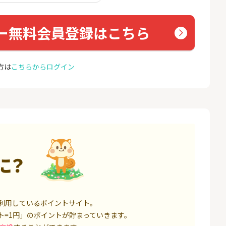
トレーダー）」
ョン）
12,000P
1,500P
ー無料会員登録はこちら
4
4
高還元中※三菱U
※合計最大82,400円相当※
auひ
ト証券（旧：au
【三井住友銀行】Olive口座
u光So
券）
開設
16,000P
4,400P
方は
こちらからログイン
5
5
※本日最終日※【三菱ＵＦ
お名前
Ｊ銀行】普通預金口座開設
18,000P
4,000P
6
6
証券 iDeCo
【超還元】SBI証券(新規総
※過去
合口座開設+NISA口座開設)
MAX
ス）
3,200P
7,500P
に？
7
7
,500円相当】
みずほ銀行 口座開設
モバレ
銀行資産運用プ
17,000P
6,000P
利用しているポイントサイト。
8
8
定拠出年金 iDeC
SBI FXトレード【無料口座
ドコモ
ト=1円」のポイントが貯まっていきます。
開設】