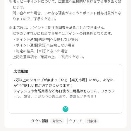
※ モッピーポイントについて、広告主へ直接問い合わせする事を固く禁
じます。
問い合わせた場合、いかなる理由があろうとポイント付与対象外とな
りますのでご了承ください。
※ 本広告は、ポイントに関する調査を承ることができません。
以下のいずれかに該当する場合はポイントの対象外となります。
・ポイント通帳[判定中]へ反映しない場合
・ポイント通帳[承認]へ反映しない場合
・判定の結果、[否認]となった場合
上記注意事項をご確認の上、ご利用ください。
広告概要
2万以上のショップが集まっている【楽天市場】だから、あなた
が"今"欲しい物が必ず見つかります！
ティッシュや台所用品など毎日使う日用品はもちろん、ファッシ
ョン、雑貨、こだわりの逸品まで、豊富な品ぞろえ！
誰もが知ってるインターネットショッピングサイト【楽天市場】
で皆様のご利用をお待ちしております！
ダウン報酬
クチコミ
対象外
対象外