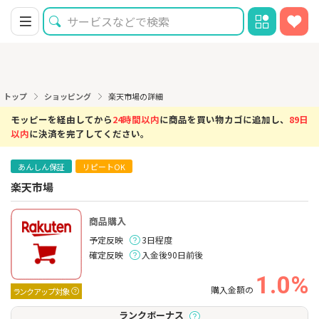
トップ
ショッピング
楽天市場の詳細
モッピーを経由してから
24時間以内
に商品を買い物カゴに追加し、
89日
以内
に決済を完了してください。
あんしん保証
リピートOK
楽天市場
商品購入
予定反映
3日程度
確定反映
入金後90日前後
1.0%
購入金額の
ランクアップ対象
ランクボーナス