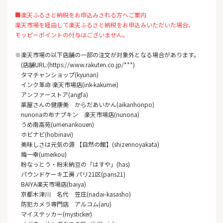
■楽天ふるさと納税をお申込みされる方へご案内
楽天市場を経由して楽天ふるさと納税をお申込みいただいた場合、
モッピーポイントの付与はございません。
※楽天市場の以下店舗の一部の注文が対象外となる場合があります。
(店舗URL:(https://www.rakuten.co.jp/***)
タマチャンショップ(kyunan)
インク革命 楽天市場店(ink-kakumei)
アンファーストア(angfa)
薬屋さんの健康美 からだあいかん(aikanhonpo)
nunonaの布ナプキン 楽天市場店(nunona)
うめ南高苑(umenankouen)
ホビナビ(hobinavi)
美味しさは元気の源 【自然の館】(shizennoyakata)
梅一幸(umeikou)
粉なっとう・粉末納豆の「はすや」(has)
パウンドケーキ工房 パリ21区(paris21)
BAIYA楽天市場店(baiya)
京都木津川 名代 笠庄(nadai-kasasho)
防犯カメラ専門店 アルコム(aru)
マイステッカー(mysticker)