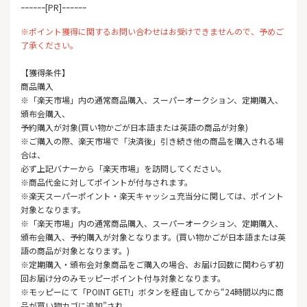
ｰｰｰｰｰｰ[PR]ｰｰｰｰｰｰ
※ポイント獲得に関するお問い合わせはお受けできませんので、予めご
了承ください。
【獲得条件】
商品購入
※「楽天市場」内の通常商品購入、スーパーオークション、定期購入、
頒布会購入、
予約購入が対象(買い物かごが日本語または英語の商品が対象)
※ご購入の際、楽天市場で「決済後」引き続き他の商品を購入される場
合は、
必ず上記バナーから「楽天市場」を訪問してください。
※商品代金に対してポイントが付与されます。
※楽天スーパーポイント・楽天キャッシュ充当分に関しては、ポイント
対象となります。
※「楽天市場」内の通常商品購入、スーパーオークション、定期購入、
頒布会購入、予約購入が対象となります。(買い物かごが日本語または英
語の商品が対象となります。)
※定期購入・頒布会対象商品をご購入の場合、お届け回数に関わらず初
回お届け分のみモッピーポイント付与対象となります。
※モッピーにて「POINT GET!」ボタンを経由してから“24時間以内に商
品が買い物カゴに追加”され、