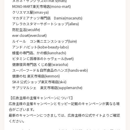
メガネ・サングラスのThat’s(thats)
MONO-MART楽天市場店(mono-mart)
クリスマス屋(xmas-ya)
マカダミアナッツ専門店 Damia(macanuts)
アレラカスタマーサポートショップ(allera)
防犯生活(seculife)
ever closet(evercloset)
ルイール コン美ニエンスショップ(luire)
アンド ハビット(kobe-beauty-labo)
蜂蜜の専門店、かの蜂(kanohachi)
ビタミンＣ誘導体のトゥヴェール(tvert)
健康寝具専門店 くじめ屋(waraoha)
スーパーフード＆自然食品のハンズ(hands-web)
健康の杜 楽天市場店(kenmori)
SK-II 公式ショップ楽天市場店(sk-ii)
サプリマルシェ 楽天市場店(supplemarche)
【広告主様の主催キャンペーンについて】
広告主様の主催キャンペーンとモッピー記載のキャンペーンが異なる場
合がございます。
最新のキャンペーンにつきましては、広告主様の公式サイトよりご確認
ください。