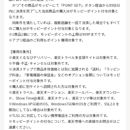
かつ“その商品がモッピーにて「POINT GET!」ボタン経由から89日以
内に決済を完了”した当該商品の購入分がモッピーポイント付与対象と
なります。
同条件を満たしていれば、複数店舗を一括で決済した場合でもすべて
のご購入分がモッピーポイント付与対象となります。
※1商品1個につき、モッピーポイントの上限は909Pまでです。
※アプリ経由のご利用もポイント獲得対象です。
【獲得対象外】
※楽天ぐるなびデリバリー、楽天トラベル多言語サイトは対象外です。
※不備･不正･キャンセルは対象外です。
※決済ステップで商品本体価格とは別に加算される「送料」「ラッピン
グ料金」「家電機器の保証金」などのオプション金額についてはモッピ
ーポイント付与対象外です。
※購入前に別サイトへ訪問された方は対象外です。
※楽天トラベル、楽天オークション、楽天ツールバー、楽天ダウンロー
ド、Show Time@楽天、楽天チケット、楽天フリマ等は対象外です。
※Windows XP以前のOS、Windows7以降のOSをご利用で、SSL2.0 を
無効にしてない場合は対象外です。
※TLS1.2に対応していない携帯電話をご利用の方は対象外です。
※モッピーポイントの付与について、楽天市場への直接のお問合せはご
遠慮ください。