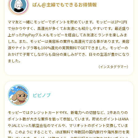
ぱん@主婦でもできるお得情報
ママ友と一緒にモッピーでポイントを貯めています。モッピーは1P=1円
で分かりやすく、高還元が多くてお友達にも紹介しやすいです。最近盛り
上がったPayPayグルメもモッピーを経由してお友達とランチを楽しみま
した。また、モッピーは美容系の案件も高還元で出る事があります。美容
液やナイトブラ等も100%還元の実質無料でGETできました。モッピーの
おかげで子育てしながらも自分の楽しみができ、日々の生活が豊かになり
ました。
（インスタグラマー）
ピピノブ
モッピーではクレジットカードやFX、新電力への切替など、1件あたりの
ポイント数が大きな案件を狙って参加しています。貯めたポイントはANA
やJALといった航空会社のマイルや、マリオットのポイント交換していま
す。このようにすることで、ほぼ無料で年数回の国内旅行や海外旅行を実