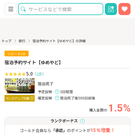
トップ
旅行
宿泊予約サイト【ゆめやど】の詳細
リピートOK
宿泊予約サイト【ゆめやど】
5.0
（
2件
）
宿泊完了
予定反映
3日程度
確定反映
宿泊完了後500日前後
ランクアップ対象
1.5%
購入金額の
ランクボーナス
ゴールド会員なら
「承認」
のポイントが
15％増量！