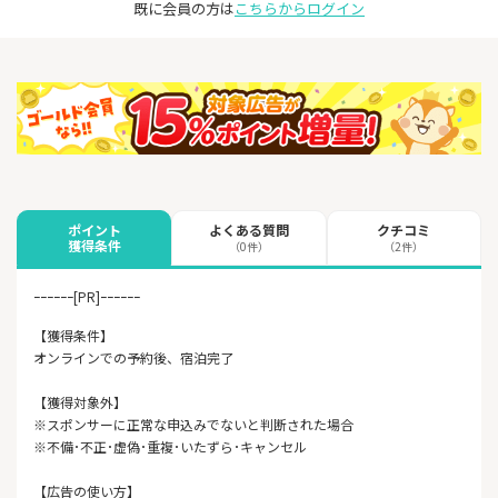
既に会員の方は
こちらからログイン
よくある質問
クチコミ
ポイント
獲得条件
（0件）
（2件）
ｰｰｰｰｰｰ[PR]ｰｰｰｰｰｰ
【獲得条件】
オンラインでの予約後、宿泊完了
【獲得対象外】
※スポンサーに正常な申込みでないと判断された場合
※不備･不正･虚偽･重複･いたずら･キャンセル
【広告の使い方】