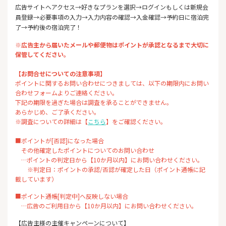
広告サイトへアクセス→好きなプランを選択→ログインもしくは新規会
員登録→必要事項の入力→入力内容の確認→入金確認→予約日に宿泊完
了→予約後の宿泊完了！
※広告主から届いたメールや郵便物はポイントが承認となるまで大切に
保管してください。
【お問合せについての注意事項】
ポイントに関するお問い合わせにつきましては、以下の期限内にお問い
合わせフォームよりご連絡ください。
下記の期限を過ぎた場合は調査を承ることができません。
あらかじめ、ご了承ください。
※調査についての詳細は【
こちら
】をご確認ください。
■ポイントが[否認]になった場合
その他確定したポイントについてのお問い合わせ
…ポイントの判定日から【10か月以内】にお問い合わせください。
※判定日：ポイントの承認/否認が確定した日（ポイント通帳に記
載しています）
■ポイント通帳[判定中]へ反映しない場合
…広告のご利用日から【10か月以内】にお問い合わせください。
【広告主様の主催キャンペーンについて】