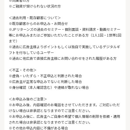
※同業者の方
※ご融資が受けられない状況の方
＜過去利用・既存顧客について＞
※既存顧客からのお申込み・お問合せ
※JPリターンズの過去のセミナー・個別面談・資料請求・動画セミナー
等にお申込みまたはご参加いただいたことがある方（1人1回・1世帯1回
まで）
※過去に広告主様よりポイントもしくは独自で実施しているデジタルギ
フトを付与しているユーザー
※過去に他広告で直接広告主様にお問い合わせをされた履歴がある方
＜不正・その他＞
※虚偽・いたずら・不正申込と判断された場合
※広告主が正常な申込みでないと判断した場合
※身分確認（本人確認含む）や連絡が取れない場合
＜お申込み後のご注意＞
※お申込み後、内容確認のお電話をさせていただきます。ご対応いただ
けない場合は非承認となりますのでご注意ください。
※お申込み後に、広告主へご自身の希望で個人情報の削除を依頼・適用
された場合は非承認となりますのでご注意ください。
※その他お申込内容に不備がある場合