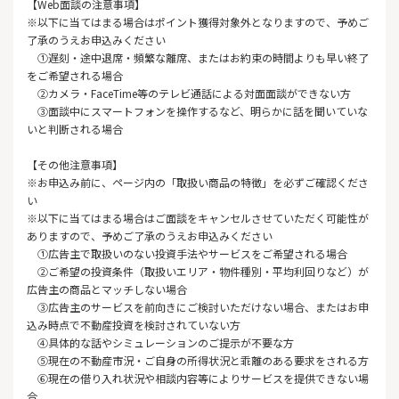
【Web面談の注意事項】
※以下に当てはまる場合はポイント獲得対象外となりますので、予めご
了承のうえお申込みください
①遅刻・途中退席・頻繁な離席、またはお約束の時間よりも早い終了
をご希望される場合
②カメラ・FaceTime等のテレビ通話による対面面談ができない方
③面談中にスマートフォンを操作するなど、明らかに話を聞いていな
いと判断される場合
【その他注意事項】
※お申込み前に、ページ内の「取扱い商品の特徴」を必ずご確認くださ
い
※以下に当てはまる場合はご面談をキャンセルさせていただく可能性が
ありますので、予めご了承のうえお申込みください
①広告主で取扱いのない投資手法やサービスをご希望される場合
②ご希望の投資条件（取扱いエリア・物件種別・平均利回りなど）が
広告主の商品とマッチしない場合
③広告主のサービスを前向きにご検討いただけない場合、またはお申
込み時点で不動産投資を検討されていない方
④具体的な話やシミュレーションのご提示が不要な方
⑤現在の不動産市況・ご自身の所得状況と乖離のある要求をされる方
⑥現在の借り入れ状況や相談内容等によりサービスを提供できない場
合