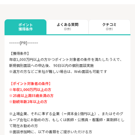
よくある質問
クチコミ
ポイント
獲得条件
（0件）
（0件）
ｰｰｰｰｰｰ[PR]ｰｰｰｰｰｰ
【獲得条件】
年収1,000万円以上の方かつポイント対象者の条件を満たしたうえで、
新規個別面談への申込後、 90日以内の個別面談実施
※遠方の方などご来社が難しい場合は、Web面談も可能です
【ポイント対象者の条件】
※年収1,000万円以上の方
※25歳以上満55歳未満の方
※勤続年数2年以上の方
※上場企業、それに準ずる企業（＝資本金1億円以上）、またはそのグ
ループ会社にお勤めの方、もしくは医師・公務員・看護師・薬剤師とし
て現在お勤めの方
※面談参加時に、以下の書類をご提示いただける方