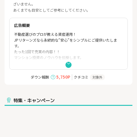
ざいません。
あくまでも目安としてご参考にしてください。
広告概要
不動産選びのプロが教える資産運用！
JPリターンズなら永続的な”安心”をシンプルにご提供いたしま
す。
たった1回で充実の内容！！
マンション投資のノウハウを伝授します。
マンションのオーナーになって家賃収入を得る「不動産投資」。
不動産投資は数ある投資商品の中でも比較的リスクが低いとさ
れ、
5,750P
ダウン報酬
クチコミ
対象外
初めての方や慎重派の方でもお気軽にご相談いただけます。
JPリターンズの個別面談では、不動産投資の基礎からメリット・
デメリット、
不動産の投資のやり方まで詳しくご説明します。
特集・キャンペーン
まずは無料でご相談ください。