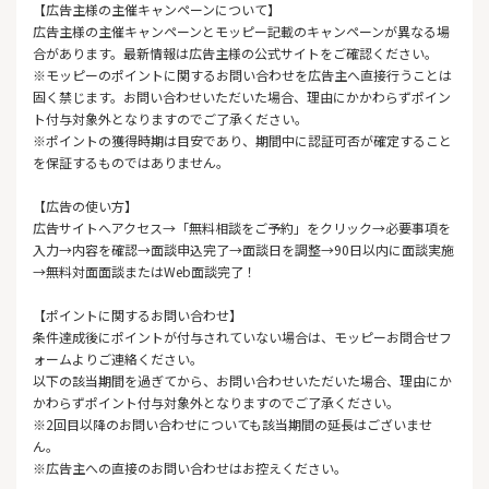
【広告主様の主催キャンペーンについて】
広告主様の主催キャンペーンとモッピー記載のキャンペーンが異なる場
合があります。最新情報は広告主様の公式サイトをご確認ください。
※モッピーのポイントに関するお問い合わせを広告主へ直接行うことは
固く禁じます。お問い合わせいただいた場合、理由にかかわらずポイン
ト付与対象外となりますのでご了承ください。
※ポイントの獲得時期は目安であり、期間中に認証可否が確定すること
を保証するものではありません。
【広告の使い方】
広告サイトへアクセス→「無料相談をご予約」をクリック→必要事項を
入力→内容を確認→面談申込完了→面談日を調整→90日以内に面談実施
→無料対面面談またはWeb面談完了！
【ポイントに関するお問い合わせ】
条件達成後にポイントが付与されていない場合は、モッピーお問合せフ
ォームよりご連絡ください。
以下の該当期間を過ぎてから、お問い合わせいただいた場合、理由にか
かわらずポイント付与対象外となりますのでご了承ください。
※2回目以降のお問い合わせについても該当期間の延長はございませ
ん。
※広告主への直接のお問い合わせはお控えください。