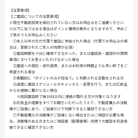
【注意事項】
【ご面談についての注意事項】
※現在不動産投資を検討されていない方はお申込みをご遠慮ください
※以下に当てはまる場合はポイント獲得対象外となりますので、予めご
了承のうえお申込みください
①本人以外の方が代理で面談に参加された場合（代理でお申込みの場
合は、登録されたご本人の同席が必須）
②面談時間を十分に確保できなかった、または面談前・面談中の質問
事項にすべてお答えいただけなかった場合
③面談への遅刻・途中退席、またはお約束の時間よりも早い終了をご
希望される場合
④客観的に「ポイントのみが目当て」と判断される言動をされる方
⑤過度に面談スケジュールのキャンセル・変更を行う、または広告主
からの連絡に繋がらない場合
※初回面談終了後30日以内に連絡が取れる方が対象となります
⑥広告主の提案をすべてお聞きいただいたうえで、不動産購入の決裁
権がご自身にあり、ご自身だけで判断できると確認できない方
⑦不動産購入の決裁権がご自身にない場合またはご相談が必要な場
合、決裁権のある方またはご相談者（配偶者等）同席での面談を別途実
施できると確認できない方