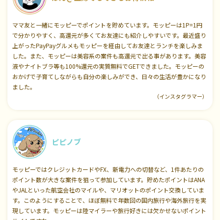
ママ友と一緒にモッピーでポイントを貯めています。モッピーは1P=1円
で分かりやすく、高還元が多くてお友達にも紹介しやすいです。最近盛り
上がったPayPayグルメもモッピーを経由してお友達とランチを楽しみま
した。また、モッピーは美容系の案件も高還元で出る事があります。美容
液やナイトブラ等も100%還元の実質無料でGETできました。モッピーの
おかげで子育てしながらも自分の楽しみができ、日々の生活が豊かになり
ました。
（インスタグラマー）
ピピノブ
モッピーではクレジットカードやFX、新電力への切替など、1件あたりの
ポイント数が大きな案件を狙って参加しています。貯めたポイントはANA
やJALといった航空会社のマイルや、マリオットのポイント交換していま
す。このようにすることで、ほぼ無料で年数回の国内旅行や海外旅行を実
現しています。モッピーは陸マイラーや旅行好きには欠かせないポイント