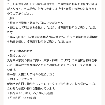
※上記条件を満たしていない場合でも、ご成約後に特典を進呈する場合
があります。その場合、付与決定までは「付与保留」の扱いとなります
のでご了承ください。
（例）
・現金で投資用不動産をご購入いただけた方
・頭金として現金をお支払いいただき、投資用不動産をご購入いただけ
た方
・年収1,000万円未満または勤続2年未満でも、広告主提携の金融機関か
ら融資を受け、投資用不動産をご購入いただけた方
【取扱い商品の特徴】
・取扱いエリア
入居率や家賃の相場が高い【東京・神奈川エリア】の中古区分物件を中
心に、築年数や駅距離などの条件の良いものをセレクトしてご提案して
います。
※一部、大阪エリア物件の取扱いあり
・物件ラインナップ
低価格高利回り物件からファミリータイプ物件まで、お客様のニーズに
合わせた幅広い物件を取扱っています。
＜価格帯＞1,000万～5,000万円程度
＜平均利回り＞4%前後