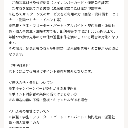
①顔写真付き身分証明書（マイナンバーカード・運転免許証等）
②年収を確認できる書類（源泉徴収票または確定申告書等）
※初めてJPリターンズのサービスをご利用の方（面談・資料請求・セミ
ナー・動画セミナー・イベント等）
※無職・学生・フリーター・パート・アルバイト・契約社員・派遣社
員・個人事業主・主婦の方でも、配偶者等の年収が1,000万円以上で、
年齢やお勤め先等のその他の進呈条件を満たしている場合は対象となり
ます。
その場合、配偶者等の収入証明書類（源泉徴収票等）のご提示が必須と
なります。
【獲得対象外】
以下に該当する場合はポイント獲得対象外となります。
＜申込方法・条件について＞
※本キャンペーンページ以外からのお申込み
※ポイント対象者の条件に当てはまらない方
※お申込内容に不備・重複・キャンセルがある場合
＜申込者の属性について＞
※無職・学生・フリーター・パート・アルバイト・契約社員・派遣社
員・個人事業主の方