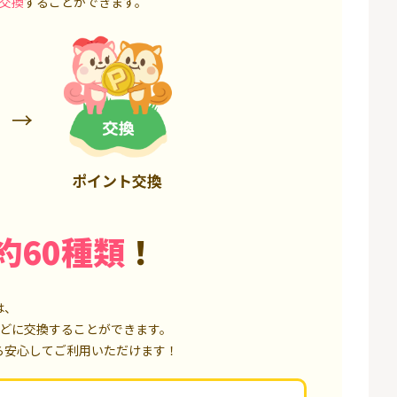
交換
することができます。
3,200P
18,000P
ポイント交換
約60種類
！
は、
どに交換することができます。
ら安心してご利用いただけます！