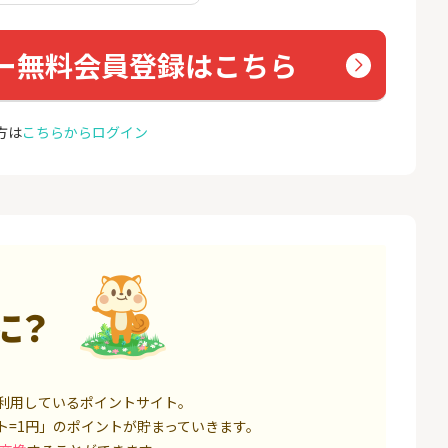
座開設
コミュ
13,000P
1,500P
ー無料会員登録はこちら
4
4
eスマート証券（旧
※合計最大81,800円相当※
GMO
ム証券）
【三井住友銀行】Olive口座
(新規
開設
16,000P
4,400P
方は
こちらからログイン
5
5
口座開設】
【超還元】SBI証券(新規総
ドコモ 
合口座開設+NISA口座開設)
1,500P
7,500P
6
6
定拠出年金 iDeC
松井証券【口座開設】
NUR
ョン）
6,000P
1,500P
に？
7
7
IX TRADER（マ
SBI証券 確定拠出年金 iDeC
カシモ
トレーダー）」
o
ス）
12,000P
6,000P
利用しているポイントサイト。
8
8
証券 iDeCo
※過去最高20,000P！※【三
BB.e
ト=1円」のポイントが貯まっていきます。
井住友銀行】法人ネット口
ーエキ
座 Trunk