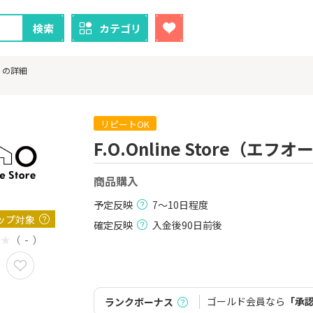
検索
カテゴリ
ア）の詳細
リピートOK
F.O.Online Store（
クレカ
証券
商品購入
1
1
【最大38,000円相当】三井
SBI証券（新
住友カード（NL）
000円以上
予定反映
7～10日程度
8,000P
9,000P
ップ対象
確定反映
入金後90日前後
（ - ）
2
2
！】U-NE
【過去最高還元】三菱ＵＦ
IG証券
試し]
Ｊカード【最大42,000円相
当】
2,000P
12,000P
ゴールド会員なら
「承
ランクボーナス
3
3
ーナスウォ
【超還元！】ライフカード
楽天証券