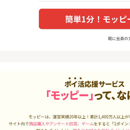
めのモニ
（利用）
14,000P
10,000P
簡単1分！モッピ
4
4
（動画視
【超還元】エポスカード【
三菱UFJ 
最短4日付与】
：auカブコ
900P
12,000P
既に会員の
5
5
ニメストア
超還元☆JCB CARD W/JCB
松井証券【
CARD W plus L(39歳以下限
定)
800P
14,000P
6
6
Tトレンド
【8/9まで13,000P】三井住
SBI証券 確
入診断※
友カード ゴールド（NL）
o
ポイ活応援サービス
5,000P
13,000P
「モッピー」
って、な
7
7
ds(ファ
【過去最高★20,000P】JAL
JFX「MATR
家登録】
カード CLUB-Aゴールドカー
トリックス
ド/CLUB-Aカード（VISA）
2,500P
20,000P
モッピーは、運営実績20年以上！累計
1,400万人
以上が
8
8
しのコン
【合計最大18,700円相当！
【高還元】楽天
サイト内で
商品購入やアンケート回答、ゲーム
をすると「1ポイン
】楽天カード【JCBキャンペ
ーン実施中】