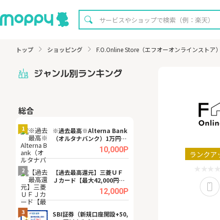
トップ
ショッピング
F.O.Online Store（エフオーオンラインスト
ジャンル別ランキング
総合
無料
1
1
※過去最高※Alterna Bank
Cievo(シエボ)
（オルタナバンク）1万円投
資完了
.0%
10,000P
ランクア
2
2
宿予
【過去最高還元】三菱ＵＦ
【8/16まで超還元
Ｊカード【最大42,000円相
XT[31日間無料お
当】
.0%
12,000P
3
3
a（
SBI証券（新規口座開設+50,
※還元UP※ヴィ