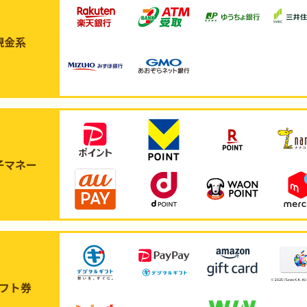
現金系
子マネー
フト券