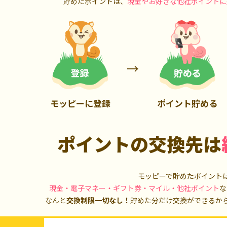
貯めたポイントは、
現金やお好きな他社ポイントに
5,000P
10,000P
モッピーに登録
ポイント貯める
ポイントの交換先は
モッピーで貯めたポイント
現金・電子マネー・ギフト券・マイル・他社ポイント
な
なんと
交換制限一切なし！
貯めた分だけ交換ができるか