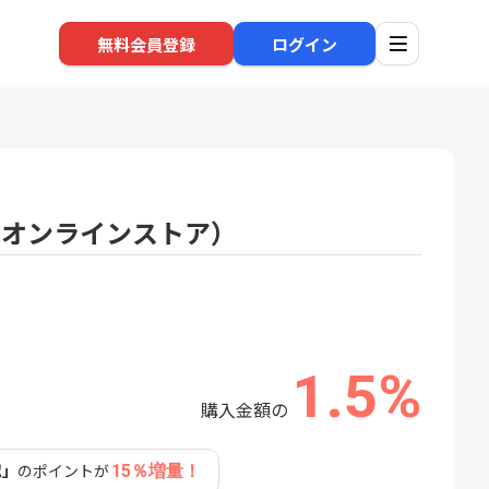
無料会員登録
ログイン
エフオーオンラインストア）
口座開設
回線
1
1
規口座開設+50,
※過去最高※Alterna Bank
ソフト
入金）
（オルタナバンク）1万円投
nk Li
資完了
22,000P
10,000P
1.5%
2
2
SBI新生銀行「口座開設」
auひ
購入金額の
18,000P
1,500P
認」
のポイントが
15％増量！
3
3
【合計8,000P】楽天銀行 口
【東海