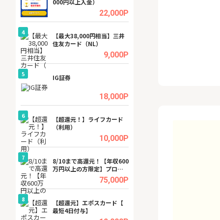
000円以上入金）
ーカー【女性のた
ターサイト】
.5%
22,000P
4
4
ング
【最大38,000円相当】三井
GFS無料特別講座
住友カード（NL）
聴）
.5%
9,000P
5
5
tel
IG証券
【無料即P】dア
【31日間無料】
.0%
18,000P
6
6
行）
【超還元！】ライフカード
【リピートOK】I
（利用）
ビジネスツール導
高還元中※
.0%
10,000P
7
7
内
8/10まで高還元！【年収600
【還元UP中】Fun
万円以上の方限定】プロパ
ンズ)【無料投資
ティエージェントの不動産
.0%
75,000P
投資WEB面談
8
8
ワクワ
【超還元】エポスカード【
【無料相談】暮ら
ャ
最短4日付与】
シェルジュ