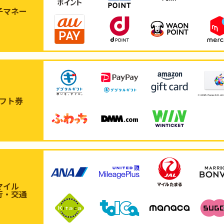
子マネー
フト券
マイル
行・交通