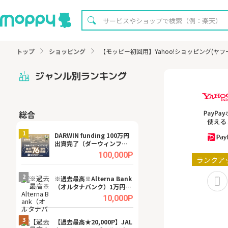
トップ
ショッピング
【モッピー初回用】Yahoo!ショッピング(ヤ
ジャンル別ランキング
総合
無料
1
1
DARWIN funding 100万円
【8/16まで超還元
出資完了（ダーウィンファ
XT[31日間無料お
ンディング）
.0%
100,000P
ランクア
2
2
宿予
※過去最高※Alterna Bank
【無料即P】dア
（オルタナバンク）1万円投
【31日間無料】
資完了
.0%
10,000P
3
3
a（
【過去最高★20,000P】JAL
【リピートOK】I