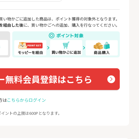
座開設
ョン）
18,000P
1,500P
買い物かごに追加した商品は、ポイント獲得の対象外となります。
4
4
高還元中※三菱U
【親権者さまの代理申込専
お名前
を経由した後
に、買い物かごへの追加、購入を行なってください。
ト証券（旧：au
用】三井住友銀行Oliveお子
券）
さま用口座
16,000P
4,400P
5
5
証券 iDeCo
SBI新生銀行「口座開設」
GMO
（キャ
3,200P
1,500P
6
6
IX TRADER（マ
※本日最終日※【三菱ＵＦ
モバレ
ー無料会員登録はこちら
トレーダー）」
Ｊ銀行】普通預金口座開設
12,000P
4,000P
7
7
方は
こちらからログイン
券★100円から
GMOあおぞらネット銀行【
＜1ギ
法人口座開設】
ト×ド
イントの上限は600Pとなります。
8,500P
20,100P
8
8
定拠出年金 iDeC
※過去最高20,000P！※【三
グロー
井住友銀行】法人ネット口
座 Trunk