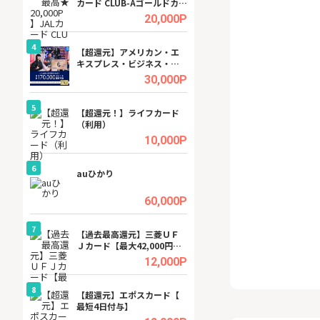
カード CLUB-Aゴールドカー
ビジネスツール導
ド/CLUB-Aカード（VISA）
高還元中※
.5%
20,000P
4
4
ング
【超還元】アメリカン・エ
※還元UP※ヴィ
キスプレス・ビジネス・ゴ
ーカー【女性のた
ールド・カード
ターサイト】
.5%
30,000P
5
5
tel
【超還元！】ライフカード
【無料相談】暮ら
（利用）
シェルジュ
.0%
10,000P
6
6
ワクワ
auひかり
【無料即550P】D
ャ
無料トライアル）
.0%
60,000P
7
7
行）
【過去最高還元】三菱ＵＦ
【還元UP中】Fun
Ｊカード【最大42,000円相
ンズ)【無料投資
当】
.0%
12,000P
8
8
【J
【超還元】エポスカード【
GFS無料特別講座
最短4日付与】
聴）