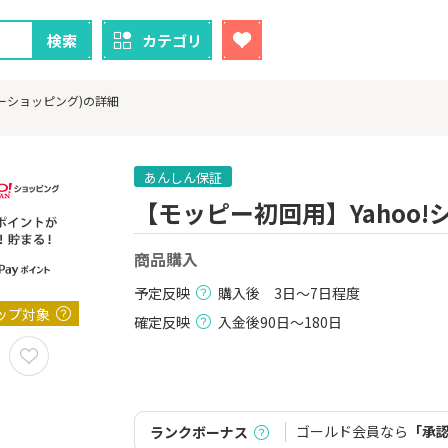
検索
カテゴリ
フーショッピング)の詳細
あんしん保証
【モッピー初回用】Yahoo
クレカ
証券
商品購入
1
1
！】U-NE
【超還元！】ライフカード
【8/9まで超
試し]
（利用）
（新規口座開設
予定反映
購入後 3日～7日程度
上入金）
2,000P
10,000P
ップ対象
確定反映
入金後90日～180日
2
2
ニメストア
【超還元】エポスカード【
※土日限定
最短4日付与】
券
800P
12,000P
ゴールド会員なら
「承
ランクボーナス
3
3
Tトレンド
【過去最高還元】三菱ＵＦ
IG証券