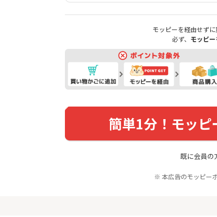
入診断※
Ｊカード【最大42,000円相
当】
5,000P
12,000P
モッピーを経由せずに
4
4
ーナスウォ
【過去最高★20,000P】JAL
※15日まで
必ず、
モッピー
めのモニ
カード CLUB-Aゴールドカー
FJ eスマー
ド/CLUB-Aカード（VISA）
カブコム証
14,000P
20,000P
5
5
しのコン
超還元☆JCB CARD W/JCB
【高還元】楽天
CARD W plus L(39歳以下限
定)
5,000P
14,000P
6
6
MM TV（
【超還元】JAL普通カード(
JFX「MATR
簡単1分！モッピ
Master限定)
トリックス
550P
10,000P
7
7
既に会員の
ds(ファ
【合計最大18,700円相当！
マネックス証
家登録】
】楽天カード【JCBキャンペ
取引可能★
ーン実施中】
※ 本広告のモッピーポ
2,500P
10,000P
8
8
（動画視
三菱ＵＦＪカード【アメリ
SBI証券 確
カン・エキスプレス®限定】
o