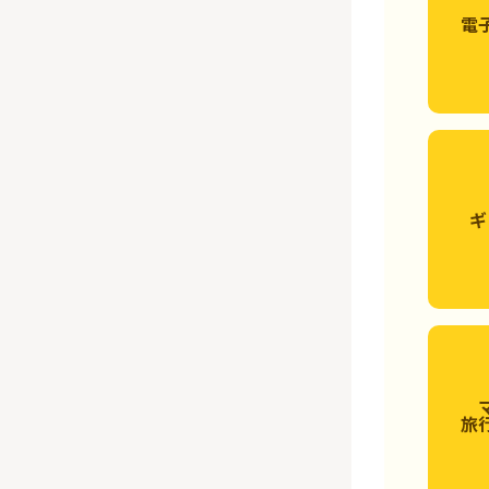
電
ギ
旅