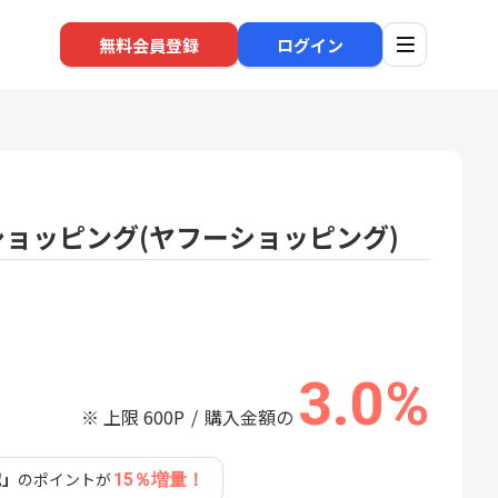
無料会員登録
ログイン
!ショッピング(ヤフーショッピング)
口座開設
回線
1
1
還元】SBI証券
※過去最高※Alterna Bank
auひ
+50,000円以
（オルタナバンク）1万円投
資完了
24,000P
10,000P
3.0%
2
2
超還元※楽天証
みずほ銀行 口座開設
ソフト
nk Li
※ 上限 600P
購入金額の
18,000P
6,000P
認」
のポイントが
15％増量！
3
3
【合計8,000P】楽天銀行 口
NUR