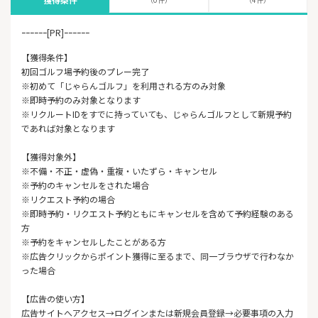
ｰｰｰｰｰｰ[PR]ｰｰｰｰｰｰ
【獲得条件】
初回ゴルフ場予約後のプレー完了
※初めて「じゃらんゴルフ」を利用される方のみ対象
※即時予約のみ対象となります
※リクルートIDをすでに持っていても、じゃらんゴルフとして新規予約
であれば対象となります
【獲得対象外】
※不備・不正・虚偽・重複・いたずら・キャンセル
※予約のキャンセルをされた場合
※リクエスト予約の場合
※即時予約・リクエスト予約ともにキャンセルを含めて予約経験のある
方
※予約をキャンセルしたことがある方
※広告クリックからポイント獲得に至るまで、同一ブラウザで行わなか
った場合
【広告の使い方】
広告サイトへアクセス→ログインまたは新規会員登録→必要事項の入力