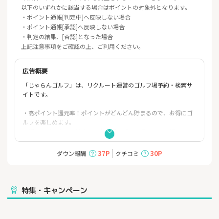
以下のいずれかに該当する場合はポイントの対象外となります。
・ポイント通帳[判定中]へ反映しない場合
・ポイント通帳[承認]へ反映しない場合
・判定の結果、[否認]となった場合
上記注意事項をご確認の上、ご利用ください。
広告概要
「じゃらんゴルフ」は、リクルート運営のゴルフ場予約・検索サ
イトです。
・高ポイント還元率！ポイントがどんどん貯まるので、お得にゴ
ルフを楽しめます。
・好みにピッタリの検索！日本全国のゴルフ場から、日程、エリ
ア、料金など様々な検索軸から探せます。
じゃらんゴルフ限定プランもご用意しています。
37P
30P
ダウン報酬
クチコミ
特集・キャンペーン