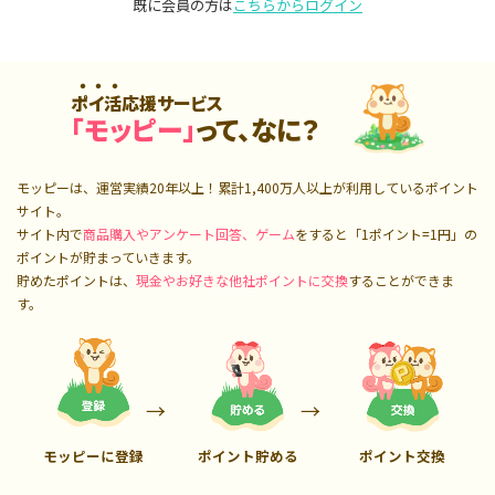
既に会員の方は
こちらからログイン
ポイ活応援サービス
「モッピー」
って、なに？
モッピーは、運営実績20年以上！累計
1,400万人
以上が利用しているポイント
サイト。
サイト内で
商品購入やアンケート回答、ゲーム
をすると「1ポイント=1円」の
ポイントが貯まっていきます。
貯めたポイントは、
現金やお好きな他社ポイントに交換
することができま
す。
モッピーに登録
ポイント貯める
ポイント交換