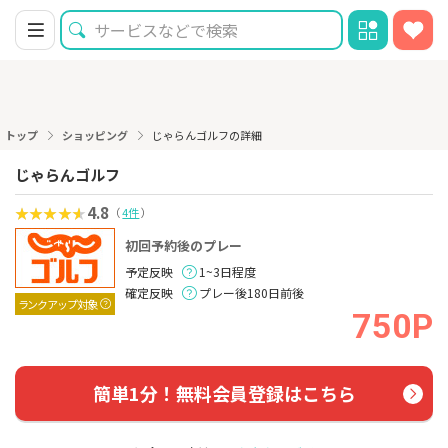
トップ
ショッピング
じゃらんゴルフの詳細
じゃらんゴルフ
4.8
（
4件
）
初回予約後のプレー
予定反映
1~3日程度
確定反映
プレー後180日前後
ランクアップ対象
750P
簡単1分！無料会員登録はこちら