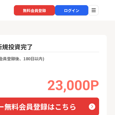
無料会員登録
ログイン
）新規投資完了
口座開設
回線
会員登録後、180日以内)
1
1
還元】SBI証券
※過去最高※Alterna Bank
auひ
+50,000円以
（オルタナバンク）1万円投
資完了
24,000P
10,000P
23,000P
2
2
超還元※楽天証
みずほ銀行 口座開設
ソフト
nk Li
18,000P
6,000P
ー無料会員登録はこちら
3
3
【合計8,000P】楽天銀行 口
NUR