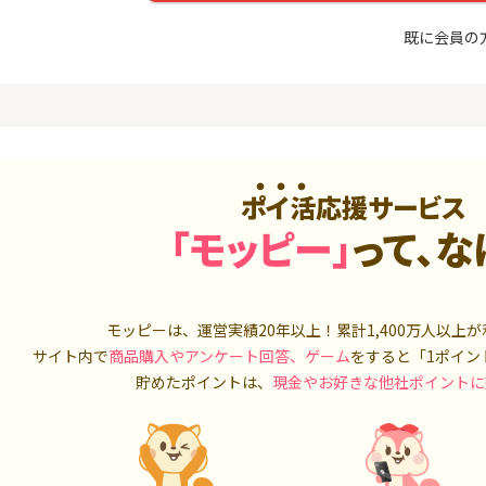
入診断※
Ｊカード【最大42,000円相
当】
5,000P
12,000P
既に会員の
4
4
ーナスウォ
【過去最高★20,000P】JAL
※15日まで
めのモニ
カード CLUB-Aゴールドカー
FJ eスマー
ド/CLUB-Aカード（VISA）
カブコム証
14,000P
20,000P
5
5
しのコン
超還元☆JCB CARD W/JCB
【高還元】楽天
CARD W plus L(39歳以下限
ポイ活応援サービス
定)
5,000P
14,000P
「モッピー」
って、な
6
6
MM TV（
【超還元】JAL普通カード(
JFX「MATR
Master限定)
トリックス
550P
10,000P
モッピーは、運営実績20年以上！累計
1,400万人
以上が
7
7
サイト内で
商品購入やアンケート回答、ゲーム
をすると「1ポイン
ds(ファ
【合計最大18,700円相当！
マネックス証
家登録】
】楽天カード【JCBキャンペ
取引可能★
貯めたポイントは、
現金やお好きな他社ポイントに
ーン実施中】
2,500P
10,000P
8
8
（動画視
三菱ＵＦＪカード【アメリ
SBI証券 確
カン・エキスプレス®限定】
o