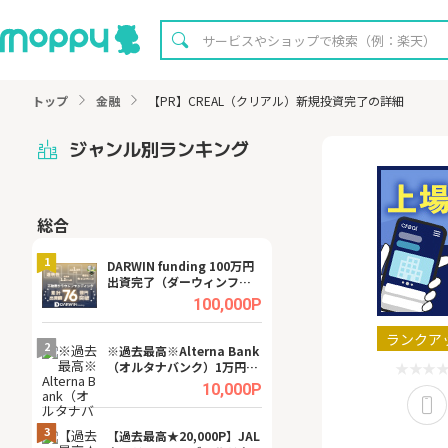
トップ
金融
【PR】CREAL（クリアル）新規投資完了の詳細
ジャンル別ランキング
総合
無料
1
1
DARWIN funding 100万円
【8/16まで超還元
出資完了（ダーウィンファ
XT[31日間無料お
ンディング）
.0%
100,000P
ランクア
2
2
宿予
※過去最高※Alterna Bank
【無料即P】dア
（オルタナバンク）1万円投
【31日間無料】
資完了
.0%
10,000P
3
3
a（
【過去最高★20,000P】JAL
【リピートOK】I