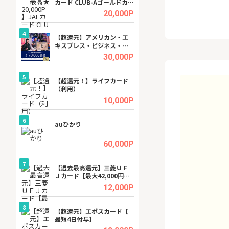
カード CLUB-Aゴールドカー
ビジネスツール導
ド/CLUB-Aカード（VISA）
高還元中※
.5%
20,000P
4
4
ング
【超還元】アメリカン・エ
※還元UP※ヴィ
キスプレス・ビジネス・ゴ
ーカー【女性のた
ールド・カード
ターサイト】
.5%
30,000P
5
5
tel
【超還元！】ライフカード
【無料相談】暮ら
（利用）
シェルジュ
.0%
10,000P
6
6
ワクワ
auひかり
【無料即550P】D
ャ
無料トライアル）
.0%
60,000P
7
7
行）
【過去最高還元】三菱ＵＦ
【還元UP中】Fun
Ｊカード【最大42,000円相
ンズ)【無料投資
当】
.0%
12,000P
8
8
【J
【超還元】エポスカード【
GFS無料特別講座
最短4日付与】
聴）