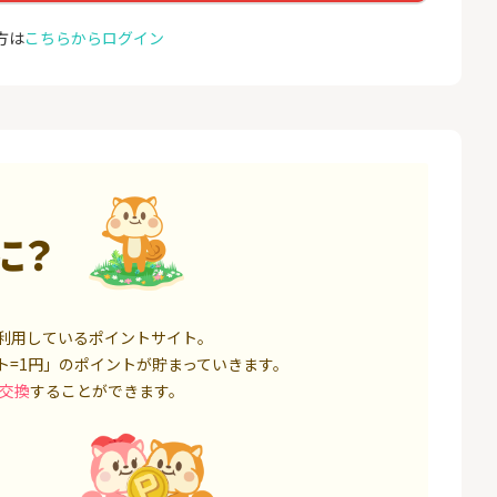
座開設
ョン）
18,000P
1,500P
方は
こちらからログイン
4
4
高還元中※三菱U
【親権者さまの代理申込専
お名前
ト証券（旧：au
用】三井住友銀行Oliveお子
券）
さま用口座
16,000P
4,400P
5
5
証券 iDeCo
SBI新生銀行「口座開設」
GMO
（キャ
3,200P
1,500P
に？
6
6
IX TRADER（マ
※本日最終日※【三菱ＵＦ
モバレ
トレーダー）」
Ｊ銀行】普通預金口座開設
12,000P
4,000P
利用しているポイントサイト。
7
7
ト=1円」のポイントが貯まっていきます。
券★100円から
GMOあおぞらネット銀行【
＜1ギ
法人口座開設】
ト×ド
交換
することができます。
8,500P
20,100P
8
8
定拠出年金 iDeC
※過去最高20,000P！※【三
グロー
井住友銀行】法人ネット口
座 Trunk