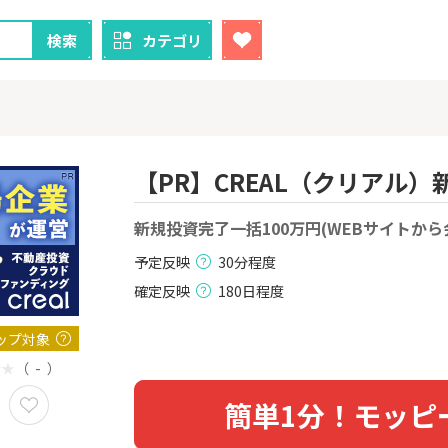
検索
カテゴリ
【PR】CREAL（クリアル
クレカ
証券
新規投資完了一括100万円(WEBサイトから
予定反映
30分程度
1
1
！】U-NE
【超還元！】ライフカード
【8/9まで超
試し]
（利用）
（新規口座開設
確定反映
180日程度
上入金）
2,000P
10,000P
ップ対象
2
2
ニメストア
【超還元】エポスカード【
※土日限定
（ - ）
最短4日付与】
券
800P
12,000P
簡単1分！モッピ
3
3
Tトレンド
【過去最高還元】三菱ＵＦ
IG証券