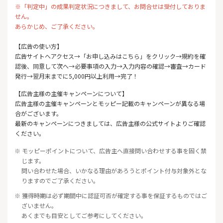
※「判定中」の成果判定状況につきまして、お問合せは受付しておりま
せん。
あらかじめ、ご了承ください。
【広告の使い方】
広告サイトへアクセス→「お申し込みはこちら」をクリック→規約を確
認後、同意して次へ→必要事項の入力→入力内容の確認→審査→カード
発行→翌月末までに5,000円以上利用→完了！
【広告主様の主催キャンペーンについて】
広告主様の主催キャンペーンとモッピー記載のキャンペーンが異なる場
合がございます。
最新のキャンペーンにつきましては、広告主様の公式サイトよりご確認
ください。
※ モッピーポイントについて、広告主へ直接問い合わせする事を固く禁
じます。
問い合わせた場合、いかなる理由があろうとポイント付与対象外とな
りますのでご了承ください。
※ 獲得時期は必ず期間中に認証可否が確定する事を保証するものではご
ざいません。
あくまでも目安としてご参考にしてください。