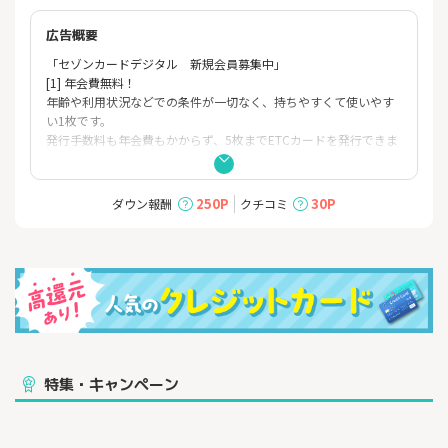
広告概要
「セゾンカードデジタル 新規会員募集中」
[1] 年会費無料！
年齢や利用状況などでの条件が一切なく、持ちやすくて使いやす
い
1枚です。
発行手数料も年会費もかからず、5枚までETCカードを発行でき
ま
す。
[2] ナンバーレスのプラスチックカード！
250P
30P
ダウン報酬
クチコミ
発行後すぐに公式スマホアプリ［セゾンPortal］でクレジッ
トカ
ード情報が確認できるため
オンラインショッピングもその場で完結できます。
[3]アプリで簡単！カード管理をスマートに！
カード番号、利用明細はアプリで確認。電子決済、利用停止もス
マ
ホで簡単。
[4]振込キャッシング（ONLINEキャッシング）で急な出費
をサポー
特集・キャンペーン
ト！
インターネットからのお申し込みで、原則24時間※最短数十秒で
ご希望の金額をセゾンカード
お引き落とし口座へお振り込みするサービスです。1,000円単
位で