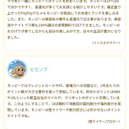
ママ友と一緒にモッピーでポイントを貯めています。モッピーは1P=1円
で分かりやすく、高還元が多くてお友達にも紹介しやすいです。最近盛り
上がったPayPayグルメもモッピーを経由してお友達とランチを楽しみま
した。また、モッピーは美容系の案件も高還元で出る事があります。美容
液やナイトブラ等も100%還元の実質無料でGETできました。モッピーの
おかげで子育てしながらも自分の楽しみができ、日々の生活が豊かになり
ました。
（インスタグラマー）
ピピノブ
モッピーではクレジットカードやFX、新電力への切替など、1件あたりの
ポイント数が大きな案件を狙って参加しています。貯めたポイントはANA
やJALといった航空会社のマイルや、マリオットのポイント交換していま
す。このようにすることで、ほぼ無料で年数回の国内旅行や海外旅行を実
現しています。モッピーは陸マイラーや旅行好きには欠かせないポイント
サイトですね。
（陸マイラー/ブロガー）