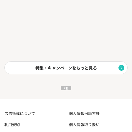
ご利用いただけます。
※メンテナンス等によりご利用いただけない時間帯がございま
す。
※ONLINEキャッシングのご利用には、SAISON CARD Digitalお申
し込み時にキャッシングご利用枠の設定が必要
です。
さらにセゾンカードの多彩な特典つき ！
ぜひこの機会にご入会ください!
特集・キャンペーンをもっと見る
広告掲載について
個人情報保護方針
利用規約
個人情報取り扱い