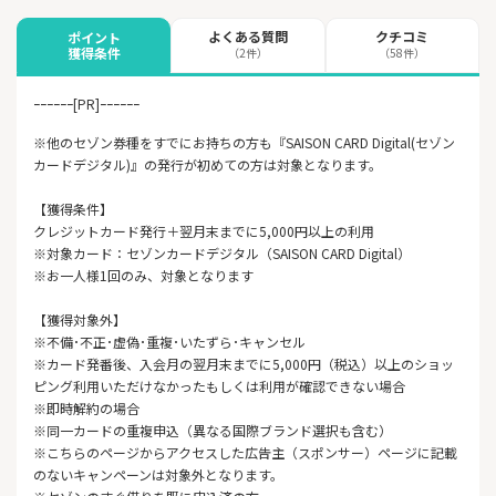
よくある質問
クチコミ
ポイント
獲得条件
（2件）
（58件）
ｰｰｰｰｰｰ[PR]ｰｰｰｰｰｰ
※他のセゾン券種をすでにお持ちの方も『SAISON CARD Digital(セゾン
カードデジタル)』の発行が初めての方は対象となります。
【獲得条件】
クレジットカード発行＋翌月末までに5,000円以上の利用
※対象カード：セゾンカードデジタル（SAISON CARD Digital）
※お一人様1回のみ、対象となります
【獲得対象外】
※不備･不正･虚偽･重複･いたずら･キャンセル
※カード発番後、入会月の翌月末までに5,000円（税込）以上のショッ
ピング利用いただけなかったもしくは利用が確認できない場合
※即時解約の場合
※同一カードの重複申込（異なる国際ブランド選択も含む）
※こちらのページからアクセスした広告主（スポンサー）ページに記載
のないキャンペーンは対象外となります。