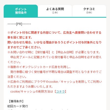
よくある質問
クチコミ
ポイント
獲得条件
（1件）
（9件）
ｰｰｰｰｰｰ[PR]ｰｰｰｰｰｰ
※ポイント付与に関連する内容について、広告主へ直接問い合わせする
事を固く禁じます。
問い合わせた場合、いかなる理由があろうとポイント付与対象外となり
ますのでご了承ください。
※お問い合わせ時に【受付番号】と【申込み日時】が必要となります。
申込完了メールに記載されている受付番号と申込み日時を必ずお控え
ください。
※複数のイオンクレジットカード広告を利用し、
発行券種に紐づく受付番号が不明な場合は調査不可となりますのでご
注意ください。
※広告のご利用前にブラウザのcookie／キャッシュを削除してご利用い
ただきますようお願いいたします。
cookie/キャッシュの削除方法は【
コチラ
】
【獲得条件】
初回カード発行