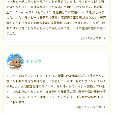
ママ友と一緒にモッピーでポイントを貯めています。モッピーは1P=1円
で分かりやすく、高還元が多くてお友達にも紹介しやすいです。最近盛り
上がったPayPayグルメもモッピーを経由してお友達とランチを楽しみま
した。また、モッピーは美容系の案件も高還元で出る事があります。美容
液やナイトブラ等も100%還元の実質無料でGETできました。モッピーの
おかげで子育てしながらも自分の楽しみができ、日々の生活が豊かになり
ました。
（インスタグラマー）
ピピノブ
モッピーではクレジットカードやFX、新電力への切替など、1件あたりの
ポイント数が大きな案件を狙って参加しています。貯めたポイントはANA
やJALといった航空会社のマイルや、マリオットのポイント交換していま
す。このようにすることで、ほぼ無料で年数回の国内旅行や海外旅行を実
現しています。モッピーは陸マイラーや旅行好きには欠かせないポイント
サイトですね。
（陸マイラー/ブロガー）