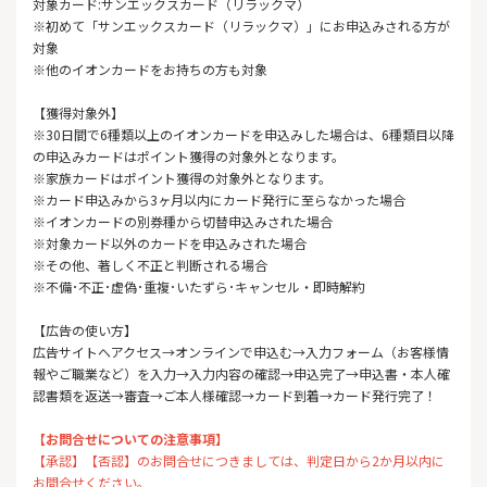
対象カード:サンエックスカード（リラックマ）
※初めて「サンエックスカード（リラックマ）」にお申込みされる方が
対象
※他のイオンカードをお持ちの方も対象
【獲得対象外】
※30日間で6種類以上のイオンカードを申込みした場合は、6種類目以降
の申込みカードはポイント獲得の対象外となります。
※家族カードはポイント獲得の対象外となります。
※カード申込みから3ヶ月以内にカード発行に至らなかった場合
※イオンカードの別券種から切替申込みされた場合
※対象カード以外のカードを申込みされた場合
※その他、著しく不正と判断される場合
※不備･不正･虚偽･重複･いたずら･キャンセル・即時解約
【広告の使い方】
広告サイトへアクセス→オンラインで申込む→入力フォーム（お客様情
報やご職業など）を入力→入力内容の確認→申込完了→申込書・本人確
認書類を返送→審査→ご本人様確認→カード到着→カード発行完了！
【お問合せについての注意事項】
【承認】【否認】のお問合せにつきましては、判定日から2か月以内に
お問合せください。