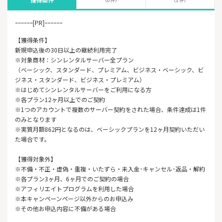
ｰｰｰｰｰｰ[PR]ｰｰｰｰｰｰ
【獲得条件】
新規申込後の30日以上の継続利用完了
※対象商材：シンレンタルサーバー全プラン
（ベーシック、スタンダード、プレミアム、ビジネス・ベーシック、ビ
ジネス・スタンダード、ビジネス・プレミアム）
※はじめてシンレンタルサーバーをご利用になる方
※各プラン12ヶ月以上でのご契約
※1つのアカウントで複数のサーバー契約をされた場合、条件達成は1件
のみとなります
※実質月額862円となるのは、ベーシックプランを12ヶ月契約いただい
た場合です。
【獲得対象外】
※不備・不正・虚偽・重複・いたずら・未入金･キャンセル･返品・解約
※各プラン3ヶ月、6ヶ月でのご契約の場合
※アフィリエイトプログラムを利用した場合
※本キャンペーンページ以外からのお申込み
※その他お申込内容に不備がある場合