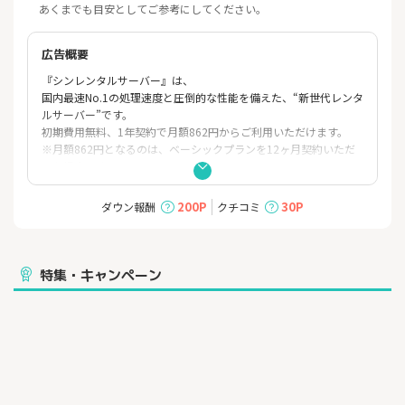
あくまでも目安としてご参考にしてください。
広告概要
『シンレンタルサーバー』は、
国内最速No.1の処理速度と圧倒的な性能を備えた、“新世代レンタ
ルサーバー”です。
初期費用無料、1年契約で月額862円からご利用いただけます。
※月額862円となるのは、ベーシックプランを12ヶ月契約いただ
いた場合です。
■サービスの特長
・全ストレージに高速インターフェース「NVMe」採用
200P
30P
ダウン報酬
クチコミ
・独自ドメインが永久無料
・24時間365日メールサポート！
・アダルトコンテンツを含む幅広い用途
特集・キャンペーン