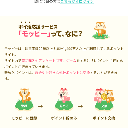
既に会員の方は
こちらからログイン
ポイ活応援サービス
「モッピー」
って、なに？
モッピーは、運営実績20年以上！累計
1,400万人
以上が利用しているポイント
サイト。
サイト内で
商品購入やアンケート回答、ゲーム
をすると「1ポイント=1円」の
ポイントが貯まっていきます。
貯めたポイントは、
現金やお好きな他社ポイントに交換
することができま
す。
モッピーに登録
ポイント貯める
ポイント交換