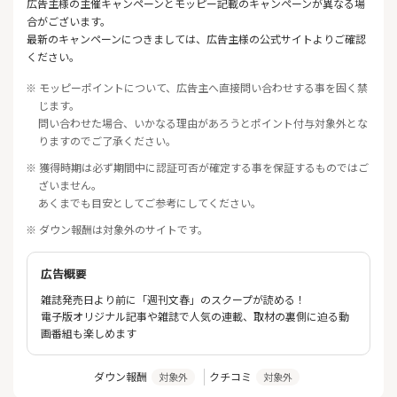
広告主様の主催キャンペーンとモッピー記載のキャンペーンが異なる場
合がございます。
最新のキャンペーンにつきましては、広告主様の公式サイトよりご確認
ください。
※ モッピーポイントについて、広告主へ直接問い合わせする事を固く禁
じます。
問い合わせた場合、いかなる理由があろうとポイント付与対象外とな
りますのでご了承ください。
※ 獲得時期は必ず期間中に認証可否が確定する事を保証するものではご
ざいません。
あくまでも目安としてご参考にしてください。
※ ダウン報酬は対象外のサイトです。
広告概要
雑誌発売日より前に「週刊文春」のスクープが読める！
電子版オリジナル記事や雑誌で人気の連載、取材の裏側に迫る動
画番組も楽しめます
ダウン報酬
クチコミ
対象外
対象外