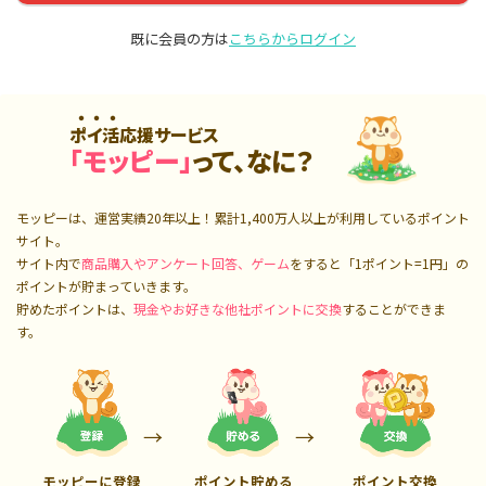
既に会員の方は
こちらからログイン
ポイ活応援サービス
「モッピー」
って、なに？
モッピーは、運営実績20年以上！累計
1,400万人
以上が利用しているポイント
サイト。
サイト内で
商品購入やアンケート回答、ゲーム
をすると「1ポイント=1円」の
ポイントが貯まっていきます。
貯めたポイントは、
現金やお好きな他社ポイントに交換
することができま
す。
モッピーに登録
ポイント貯める
ポイント交換