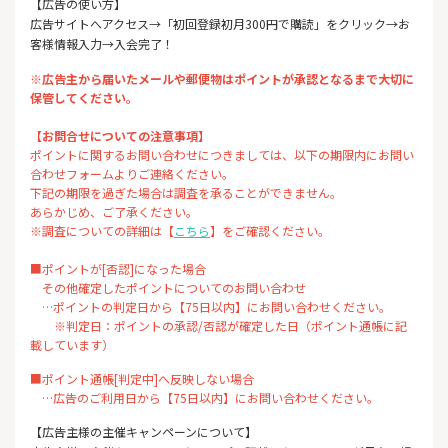
【広告の使い方】
広告サイトへアクセス→「初回登録初月300円で購読」をクリック→お
客様情報入力→入会完了！
※広告主から届いたメールや郵便物はポイントが承認となるまで大切に
保管してください。
【お問合せについての注意事項】
ポイントに関するお問い合わせにつきましては、以下の期限内にお問い
合わせフォームよりご連絡ください。
下記の期限を過ぎた場合は調査を承ることができません。
あらかじめ、ご了承ください。
※調査についての詳細は【
こちら
】をご確認ください。
■ポイントが[否認]になった場合
その他確定したポイントについてのお問い合わせ
…ポイントの判定日から【75日以内】にお問い合わせください。
※判定日：ポイントの承認/否認が確定した日（ポイント通帳に記
載しています）
■ポイント通帳[判定中]へ反映しない場合
…広告のご利用日から【75日以内】にお問い合わせください。
【広告主様の主催キャンペーンについて】