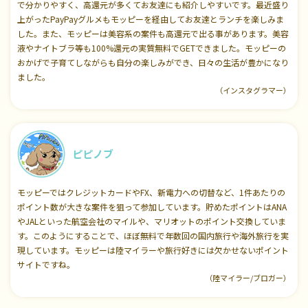
で分かりやすく、高還元が多くてお友達にも紹介しやすいです。最近盛り
上がったPayPayグルメもモッピーを経由してお友達とランチを楽しみま
した。また、モッピーは美容系の案件も高還元で出る事があります。美容
液やナイトブラ等も100%還元の実質無料でGETできました。モッピーの
おかげで子育てしながらも自分の楽しみができ、日々の生活が豊かになり
ました。
（インスタグラマー）
ピピノブ
モッピーではクレジットカードやFX、新電力への切替など、1件あたりの
ポイント数が大きな案件を狙って参加しています。貯めたポイントはANA
やJALといった航空会社のマイルや、マリオットのポイント交換していま
す。このようにすることで、ほぼ無料で年数回の国内旅行や海外旅行を実
現しています。モッピーは陸マイラーや旅行好きには欠かせないポイント
サイトですね。
（陸マイラー/ブロガー）