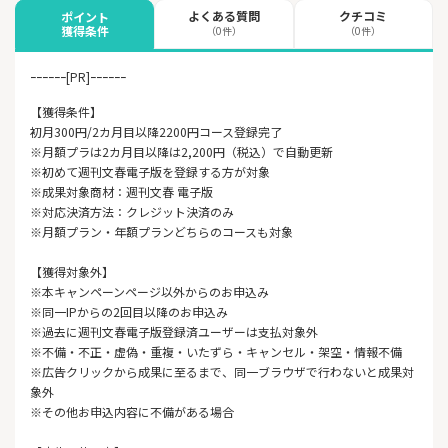
よくある質問
クチコミ
ポイント
獲得条件
（0件）
（0件）
ｰｰｰｰｰｰ[PR]ｰｰｰｰｰｰ
【獲得条件】
初月300円/2カ月目以降2200円コース登録完了
※月額プラは2カ月目以降は2,200円（税込）で自動更新
※初めて週刊文春電子版を登録する方が対象
※成果対象商材：週刊文春 電子版
※対応決済方法：クレジット決済のみ
※月額プラン・年額プランどちらのコースも対象
【獲得対象外】
※本キャンペーンページ以外からのお申込み
※同一IPからの2回目以降のお申込み
※過去に週刊文春電子版登録済ユーザーは支払対象外
※不備・不正・虚偽・重複・いたずら・キャンセル・架空・情報不備
※広告クリックから成果に至るまで、同一ブラウザで行わないと成果対
象外
※その他お申込内容に不備がある場合