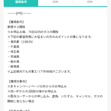
獲得条件
（0件）
（0件）
ｰｰｰｰｰｰ[PR]ｰｰｰｰｰｰ
【獲得条件】
新規ガス開栓
※お申込み後、70日以内のガスの開栓
※下記の都道府県にお住まいの方のみポイント対象になります。
・東京都（23区内）
・千葉県
・埼玉県
・茨城県
・栃木県
・群馬県
※上記県内でも対象エリア外地域がございます。
【獲得対象外】
※本キャンペーンページ以外からのお申込み
※同一IPからの2回目以降のお申込み
※既存ユーザーからの申し込み、虚偽、いたずら、キャンセル、ガスの
開栓に至らない場合
【広告の使い方】