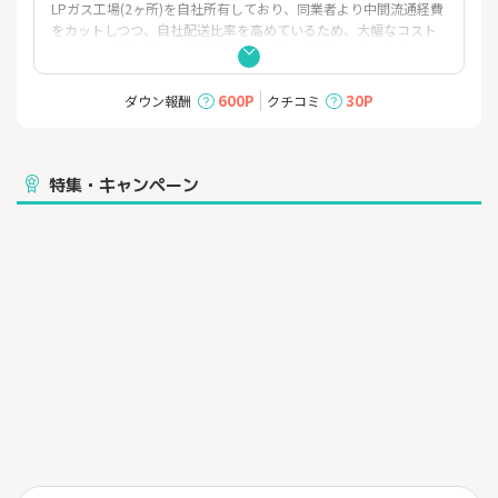
LPガス工場(2ヶ所)を自社所有しており、同業者より中間流通経費
をカットしつつ、自社配送比率を高めているため、大幅なコスト
カットと「顔の見える供給体制」を同時に実現しております。
600P
30P
ダウン報酬
クチコミ
特集・キャンペーン