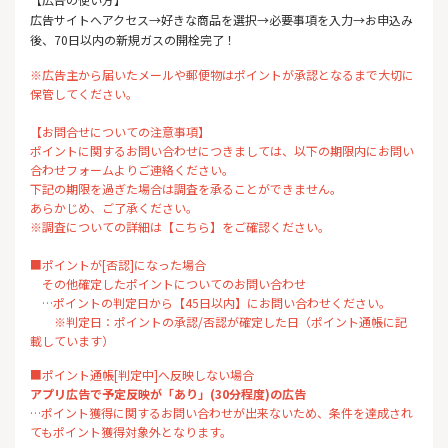
広告サイトへアクセス→好きな商品を選択→必要事項を入力→お申込み
後、70日以内の新規ガスの開栓完了！
※広告主から届いたメールや郵便物はポイントが承認となるまで大切に
保管してください。
【お問合せについての注意事項】
ポイントに関するお問い合わせにつきましては、以下の期限内にお問い
合わせフォームよりご連絡ください。
下記の期限を過ぎた場合は調査を承ることができません。
あらかじめ、ご了承ください。
※調査についての詳細は【こちら】をご確認ください。
■ポイントが[否認]になった場合
その他確定したポイントについてのお問い合わせ
…ポイントの判定日から【45日以内】にお問い合わせください。
※判定日：ポイントの承認/否認が確定した日（ポイント通帳に記
載しています）
■ポイント通帳[判定中]へ反映しない場合
アプリ広告で予定反映が「あり」(30分程度)の広告
…ポイント獲得に関するお問い合わせが出来ないため、条件を達成され
てもポイント獲得対象外となります。