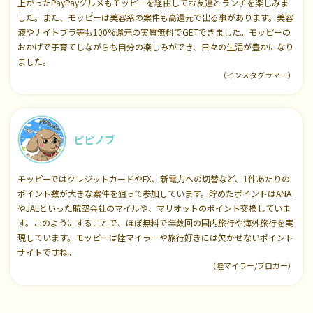
上がったPayPayグルメもモッピーを経由してお友達とランチを楽しみま
した。また、モッピーは美容系の案件も高還元で出る事があります。美容
液やナイトブラ等も100%還元の実質無料でGETできました。モッピーの
おかげで子育てしながらも自分の楽しみができ、日々の生活が豊かになり
ました。
（インスタグラマー）
ピピノブ
モッピーではクレジットカードやFX、新電力への切替など、1件あたりの
ポイント数が大きな案件を狙って参加しています。貯めたポイントはANA
やJALといった航空会社のマイルや、マリオットのポイント交換していま
す。このようにすることで、ほぼ無料で年数回の国内旅行や海外旅行を実
現しています。モッピーは陸マイラーや旅行好きには欠かせないポイント
サイトですね。
（陸マイラー/ブロガー）