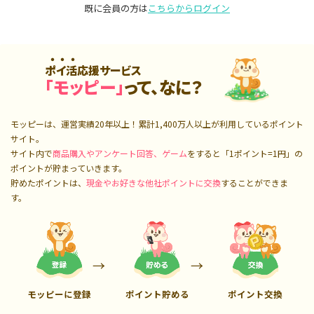
既に会員の方は
こちらからログイン
ポイ活応援サービス
「モッピー」
って、なに？
モッピーは、運営実績20年以上！累計
1,400万人
以上が利用しているポイント
サイト。
サイト内で
商品購入やアンケート回答、ゲーム
をすると「1ポイント=1円」の
ポイントが貯まっていきます。
貯めたポイントは、
現金やお好きな他社ポイントに交換
することができま
す。
モッピーに登録
ポイント貯める
ポイント交換