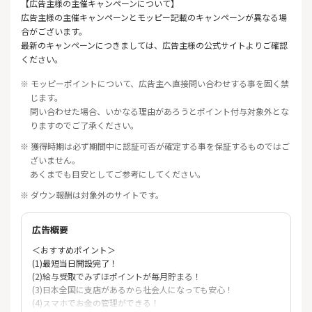
【広告主様の主催キャンペーンについて】
広告主様の主催キャンペーンとモッピー記載のキャンペーンが異なる場
合がございます。
最新のキャンペーンにつきましては、広告主様の公式サイトよりご確認
ください。
※ モッピーポイントについて、広告主へ直接問い合わせする事を固く禁
じます。
問い合わせた場合、いかなる理由があろうとポイント付与対象外とな
りますのでご了承ください。
※ 獲得時期は必ず期間中に認証可否が確定する事を保証するものではご
ざいません。
あくまでも目安としてご参考にしてください。
※ ダウン報酬は対象外のサイトです。
広告概要
＜おすすめポイント＞
(1)最短当日開設完了！
(2)給与受取でみずほポイントが毎月貯まる！
(3)日本全国に支店があるから社会人になっても安心！
(4)スマホでお金の管理ができる！