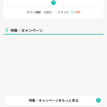
【おすすめポイント】
・スマホで完結！郵送・印鑑・来店不要で24時間受付
30P
ダウン報酬
クチコミ
対象外
・各種条件を満たすとコンビニATMのご出金手数料ゼロ！
・ご利用手数料無料のATM 平日8:45〜18:00
・各種条件達成で振込手数料０円！
・忙しくてもOK！24時間いつでも取引！
特集・キャンペーン
【みずほ銀行様の主催キャンペーンについて】
みずほ銀行様の主催キャンペーンと本サイトのキャンペーンが異
なる場合がございます。
最新のキャンペーンにつきましては、みずほ銀行様の公式サイト
よりご確認ください。
※みずほ銀行へ直接問い合わせする事を固く禁じます。
問い合わせた場合、いかなる理由があろうとポイント付与対象外
となりますのでご了承ください。
上記注意事項をご確認の上、ご利用ください。
当アフィリエイトサイトは、この広告に係るポイントの付与をお
客さまが受けられるようにするため、お客さまがこの広告を通じ
てみずほ銀行の口座開設のお申し込みをされた場合、そのお申込
みに係る符号（番号）を、この広告に係るアフィリエイトサービ
特集・キャンペーンをもっと見る
スプロバイダ及び広告代理店に提供し、また、この広告に係るア
フィリエイトサービスプロバイダ及び広告代理店からこの広告に