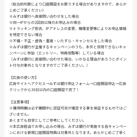
（総合的判断により口座開設をお断りする場合がありますので、あらか
じめご了承ください）
※みずほ銀行へ直接問い合わせをした場合
※同一IPからの2回目以降のお申込みの場合
※トラッキング拒否、IPアドレスの変更、機種変更等によりお申込情報
を特定できない場合
※不備・不正・虚偽・重複・いたずら・キャンセルをした場合
※みずほ銀行が主催するキャンペーンのうち、本件と併用できないキャ
ンペーンに参加（エントリー、特典受取等）している場合
（みずほ銀行に直接問い合わせた場合、いかなる理由があろうとポイン
ト付与対象外となりますのでご了承ください。）
【広告の使い方】
広告サイトへアクセス→みずほ銀行申込フォーム→口座開設申込→広告
クリックから30日以内の口座開設で完了！
【注意事項】
※獲得時期は必ず期間中に認証可否が確定する事を保証するものではご
ざいません。
あくまでも目安としてご参考にしてください。
※本広告経由でお申し込みの場合、みずほ銀行が実施する各キャンペー
ンにおける新規口座開設特典は対象外となります。あらかじめご了承く