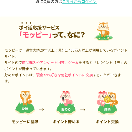
既に会員の方は
こちらからログイン
ポイ活応援サービス
「モッピー」
って、なに？
モッピーは、運営実績20年以上！累計
1,400万人
以上が利用しているポイント
サイト。
サイト内で
商品購入やアンケート回答、ゲーム
をすると「1ポイント=1円」の
ポイントが貯まっていきます。
貯めたポイントは、
現金やお好きな他社ポイントに交換
することができま
す。
モッピーに登録
ポイント貯める
ポイント交換