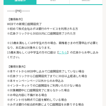
ｰｰｰｰｰｰ[PR]ｰｰｰｰｰｰ
【獲得条件】
WEBでの新規口座開設完了
※初めて株式会社みずほ銀行のサービスを利用される方
※広告クリックから30日以内に口座開設完了された方
※15歳未満もしくは中学生の方の場合、親権者さまの代理申込が必要と
なり、本広告は対象外となります。
15歳未満もしくは中学生の方の口座は【
こちら
】の広告からお申し込み
ください。
【獲得対象外】
※本サイトからWEB申し込みで口座開設完了していない場合
※広告クリックから口座開設完了までに30日以上経過した場合
※本キャンペーンページ以外からのお申込み
※インターネットでの口座開設をご利用いただけない場合
※対象期間中に口座開設完了に至らなかった場合
※お申込内容に不備がある場合
※ポイント付与時点で口座を解約している場合
※みずほ銀行の総合的判断により口座開設をお断りする場合