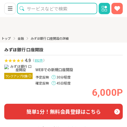
トップ
金融
みずほ銀行 口座開設の詳細
みずほ銀行 口座開設
4.9
（
892件
）
WEBでの新規口座開設
ランクアップ対象
予定反映
30分程度
確定反映
45日程度
6,000P
簡単1分！無料会員登録はこちら