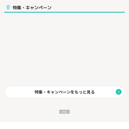
少し特別な力が使えるだけの、ごく普通の少女たち。
特集・キャンペーン
しかし大陸に災いが広がると、 特別な彼女たちは恐れられ、忌み
嫌われはじめる。
やがて聖槍教会による「魔女狩り」の開始が宣言された。
「災いは魔女のせいだ。魔女を殺せば災いは消える」
次々と処刑される魔女たち。
世界が狂気に支配される中、ある日突然呪いが世界中に現れた。
地獄の劫火に焼かれた国。骸晶に蝕まれた国。生命の樹に浄化さ
れた国。
それは「クリファの魔女」と呼ばれる少女たちの哀しい願い。
抗う術を持たない国は次々と滅び、そしてついに、
大地は空へと落ちていったーー
その時、人々はまだ気付いていなかった。
特集・キャンペーンをもっと見る
人々に希望を与える、呪われた少女たちの光に。
滅びた世界を救うため、少女たちは、堕ちた大地を解放してい
く。
それが正義だと信じながら……
◆GAME：
・操作は簡単、フルオートバトルと高い戦略性の共存