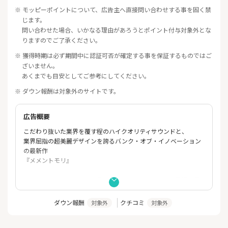
※ モッピーポイントについて、広告主へ直接問い合わせする事を固く禁
じます。
問い合わせた場合、いかなる理由があろうとポイント付与対象外とな
りますのでご了承ください。
※ 獲得時期は必ず期間中に認証可否が確定する事を保証するものではご
ざいません。
あくまでも目安としてご参考にしてください。
※ ダウン報酬は対象外のサイトです。
広告概要
こだわり抜いた業界を覆す程のハイクオリティサウンドと、
業界屈指の超美麗デザインを誇るバンク・オブ・イノベーション
の最新作
『メメントモリ』
豪華アーティストによる歌唱がメメントモリの濃密な世界観を深
化させる。
※イヤホンやヘッドフォン装着でのプレイを推奨します
ダウン報酬
クチコミ
対象外
対象外
◆STORY：
「魔女」と呼ばれる少女たちがいる。