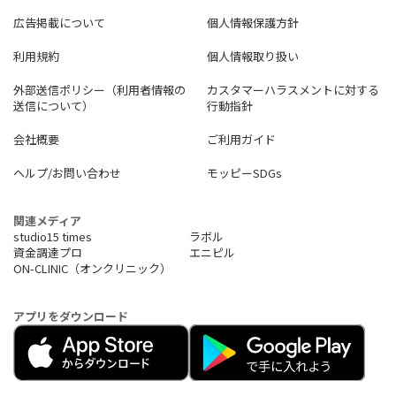
・Live2Dによる見ごたえのあるバトルアクション
広告掲載について
個人情報保護方針
・ゲームから離れている間も少女たちが戦い、どんどん強くなる
「放置システム」
利用規約
個人情報取り扱い
・進行度によって開放されていく各コンテンツで無限に遊ぼう
・あなたの頭脳と少女の組み合わせで戦略の可能性は無限大に
外部送信ポリシー（利用者情報の
カスタマーハラスメントに対する
・装備強化の方向で少女たちの育成を細かく左右できる
送信について）
行動指針
・仲間とコミュニケーションをとりながら、最強のギルドを作ろ
う
会社概要
ご利用ガイド
◆SOUND：
ヘルプ/お問い合わせ
モッピーSDGs
過酷な過去や運命を背負う少女たち
少女たち一人ひとりの想いを歌唱で表現した「ラメント」
ゲームミュージックの枠に捉われない最高品質のBGM
関連メディア
多彩なハイクオリティサウンドが世界観と濃密に組み合わさった
studio15 times
ラボル
新感覚のゲーム体験を提供
資金調達プロ
エニピル
ON-CLINIC（オンクリニック）
アプリをダウンロード