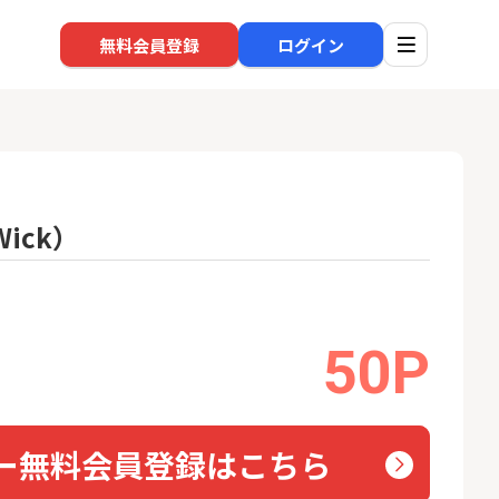
無料会員登録
ログイン
ick）
口座開設
回線
1
1
還元】SBI証券
※過去最高※Alterna Bank
auひ
+50,000円以
（オルタナバンク）1万円投
資完了
24,000P
10,000P
50P
2
2
超還元※楽天証
みずほ銀行 口座開設
ソフト
nk Li
18,000P
6,000P
ー無料会員登録はこちら
3
3
【合計8,000P】楽天銀行 口
NUR