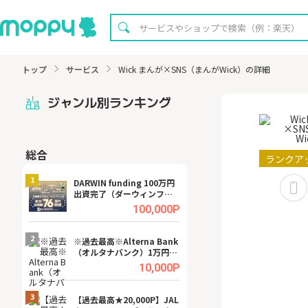
トップ
サービス
Wick まんが×SNS（まんがWick）の詳細
ジャンル別ランキング
総合
無料
ランクア
1
1
DARWIN funding 100万円
【8/16まで超還元
出資完了（ダーウィンファ
XT[31日間無料お
ンディング）
.0%
100,000P
2
2
宿予
※過去最高※Alterna Bank
【無料即P】dア
（オルタナバンク）1万円投
【31日間無料】
資完了
.0%
10,000P
3
3
a（
【過去最高★20,000P】JAL
【リピートOK】I