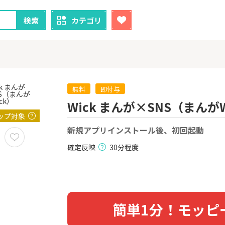
検索
カテゴリ
無料
即付与
Wick まんが×SNS（まんがW
クレカ
証券
ップ対象
新規アプリインストール後、初回起動
1
1
！】U-NE
【超還元！】ライフカード
【8/9まで超
試し]
（利用）
（新規口座開設
確定反映
30分程度
上入金）
2,000P
10,000P
2
2
ニメストア
【超還元】エポスカード【
※土日限定
最短4日付与】
券
800P
12,000P
簡単1分！モッピ
3
3
Tトレンド
【過去最高還元】三菱ＵＦ
IG証券