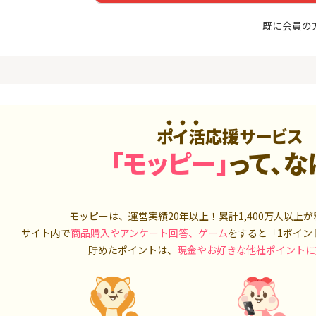
入診断※
Ｊカード【最大42,000円相
当】
5,000P
12,000P
既に会員の
4
4
ーナスウォ
【過去最高★20,000P】JAL
※15日まで
めのモニ
カード CLUB-Aゴールドカー
FJ eスマー
ド/CLUB-Aカード（VISA）
カブコム証
14,000P
20,000P
5
5
しのコン
超還元☆JCB CARD W/JCB
【高還元】楽天
CARD W plus L(39歳以下限
ポイ活応援サービス
定)
5,000P
14,000P
「モッピー」
って、な
6
6
MM TV（
【超還元】JAL普通カード(
JFX「MATR
Master限定)
トリックス
550P
10,000P
モッピーは、運営実績20年以上！累計
1,400万人
以上が
7
7
ds(ファ
【合計最大18,700円相当！
マネックス証
サイト内で
商品購入やアンケート回答、ゲーム
をすると「1ポイン
家登録】
】楽天カード【JCBキャンペ
取引可能★
貯めたポイントは、
現金やお好きな他社ポイントに
ーン実施中】
2,500P
10,000P
8
8
（動画視
三菱ＵＦＪカード【アメリ
SBI証券 確
カン・エキスプレス®限定】
o