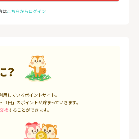
座開設
ョン）
18,000P
1,500P
方は
こちらからログイン
4
4
高還元中※三菱U
【親権者さまの代理申込専
お名前
ト証券（旧：au
用】三井住友銀行Oliveお子
券）
さま用口座
16,000P
4,400P
5
5
証券 iDeCo
SBI新生銀行「口座開設」
GMO
（キャ
3,200P
1,500P
に？
6
6
IX TRADER（マ
※8/9まで緊急UP※【三菱
モバレ
トレーダー）」
ＵＦＪ銀行】普通預金口座
開設
12,000P
4,000P
利用しているポイントサイト。
7
7
券★100円から
GMOあおぞらネット銀行【
＜1ギ
ト=1円」のポイントが貯まっていきます。
法人口座開設】
ト×ド
交換
することができます。
8,500P
20,100P
8
8
定拠出年金 iDeC
※過去最高20,000P！※【三
グロー
井住友銀行】法人ネット口
座 Trunk