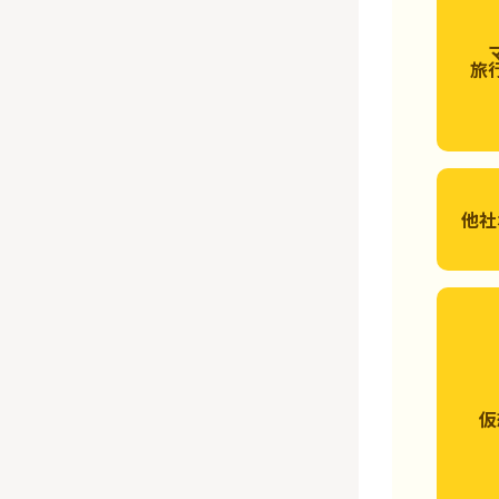
旅
他社
仮