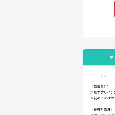
ポ
ｰｰｰｰｰｰ[PR]ｰｰｰｰ
【獲得条件】
新規アプリイン
※初めてWick
【獲得対象外】
※既にWick