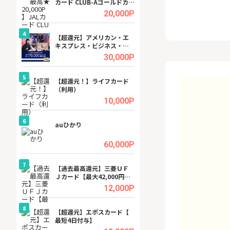
カード CLUB-Aゴールドカー
ビジネスツール導
ド/CLUB-Aカード（VISA）
高還元中※
.5%
20,000P
4
4
ング
【超還元】アメリカン・エ
※還元UP※ヴィ
キスプレス・ビジネス・ゴ
ーカー【女性のた
ールド・カード
ターサイト】
.5%
30,000P
5
5
tel
【超還元！】ライフカード
【無料相談】暮ら
（利用）
シェルジュ
.0%
10,000P
6
6
ワクワ
auひかり
【無料即550P】D
ャ
無料トライアル）
.0%
60,000P
7
7
行）
【過去最高還元】三菱ＵＦ
【還元UP中】Fun
Ｊカード【最大42,000円相
ンズ)【無料投資
当】
.0%
12,000P
8
8
【J
【超還元】エポスカード【
GFS無料特別講座
最短4日付与】
聴）