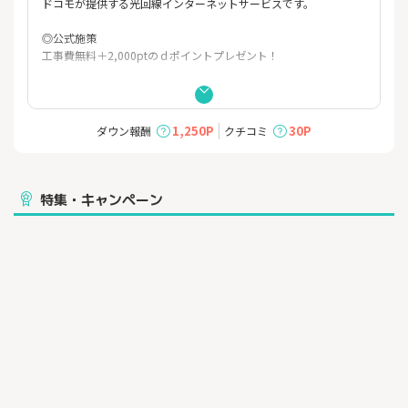
ドコモが提供する光回線インターネットサービスです。
◎公式施策
工事費無料＋2,000ptのｄポイントプレゼント！
◎当サイト限定特典
最大100,000円キャッシュバック！
1,250P
30P
ダウン報酬
クチコミ
◎ドコモ光パック
ドコモ光とドコモのスマホのセット利用でスマホ代がお安く！
◎無線ルーターレンタル無料！無料訪問設定
特集・キャンペーン
選べるドコモ光対応プロバイダー