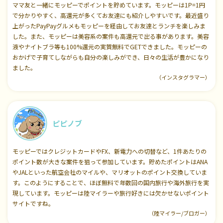
ママ友と一緒にモッピーでポイントを貯めています。モッピーは1P=1円
で分かりやすく、高還元が多くてお友達にも紹介しやすいです。最近盛り
上がったPayPayグルメもモッピーを経由してお友達とランチを楽しみま
した。また、モッピーは美容系の案件も高還元で出る事があります。美容
液やナイトブラ等も100%還元の実質無料でGETできました。モッピーの
おかげで子育てしながらも自分の楽しみができ、日々の生活が豊かになり
ました。
（インスタグラマー）
ピピノブ
モッピーではクレジットカードやFX、新電力への切替など、1件あたりの
ポイント数が大きな案件を狙って参加しています。貯めたポイントはANA
やJALといった航空会社のマイルや、マリオットのポイント交換していま
す。このようにすることで、ほぼ無料で年数回の国内旅行や海外旅行を実
現しています。モッピーは陸マイラーや旅行好きには欠かせないポイント
サイトですね。
（陸マイラー/ブロガー）