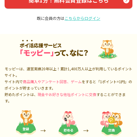
簡単1分！無料会員登録はこちら
既に会員の方は
こちらからログイン
ポイ活応援サービス
「モッピー」
って、なに？
モッピーは、運営実績20年以上！累計
1,400万人
以上が利用しているポイント
サイト。
サイト内で
商品購入やアンケート回答、ゲーム
をすると「1ポイント=1円」の
ポイントが貯まっていきます。
貯めたポイントは、
現金やお好きな他社ポイントに交換
することができま
す。