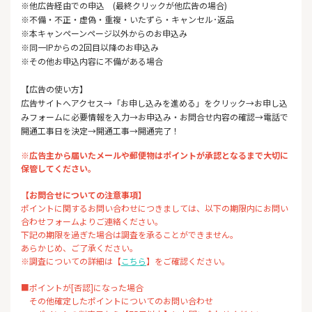
※他広告経由での申込 (最終クリックが他広告の場合)
※不備・不正・虚偽・重複・いたずら・キャンセル･返品
※本キャンペーンページ以外からのお申込み
※同一IPからの2回目以降のお申込み
※その他お申込内容に不備がある場合
【広告の使い方】
広告サイトへアクセス→「お申し込みを進める」をクリック→お申し込
みフォームに必要情報を入力→お申込み・お問合せ内容の確認→電話で
開通工事日を決定→開通工事→開通完了！
※広告主から届いたメールや郵便物はポイントが承認となるまで大切に
保管してください。
【お問合せについての注意事項】
ポイントに関するお問い合わせにつきましては、以下の期限内にお問い
合わせフォームよりご連絡ください。
下記の期限を過ぎた場合は調査を承ることができません。
あらかじめ、ご了承ください。
※調査についての詳細は【
こちら
】をご確認ください。
■ポイントが[否認]になった場合
その他確定したポイントについてのお問い合わせ