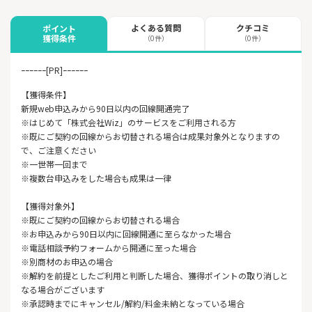
よくある質問
クチコミ
ポイント
獲得条件
（0件）
（0件）
ｰｰｰｰｰｰ[PR]ｰｰｰｰｰｰ
【獲得条件】
新規web申込みから90日以内の回線開通完了
※はじめて「株式会社Wiz」のサービスをご利用される方
※既にご契約の回線からお切替される場合は成果対象外となりますの
で、ご注意ください
※一世帯一回まで
※複数台申込みをした場合も成果は一律
【獲得対象外】
※既にご契約の回線からお切替される場合
※お申込みから90日以内に回線開通に至らなかった場合
※電話相談予約フォームから開通に至った場合
※別商材のお申込の場合
※解約を前提としたご利用と判断した場合、獲得ポイントの取り消しと
なる場合がございます
※承認時までにキャンセル/解約/料金未納となっている場合