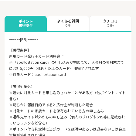
よくある質問
クチコミ
ポイント
獲得条件
（0件）
（0件）
ｰｰｰｰｰｰ[PR]ｰｰｰｰｰｰ
【獲得条件】
新規カード発行＋カード利用完了
※「apollostation card」の申し込みが初めてで、入会月の翌月末まで
に合計5,000円（税込）以上のカード利用完了された方
※対象カード：apollostation card
【獲得対象外】
※過去に対象カードを申し込みされたことがある方（他ポイントサイト
含む）
※明らかに報酬目的であると広告主が判断した場合
※対象カードの家族カードを保有されている方の申し込み
※遷移先サイト以外からの申し込み（個人のブログやSNS等に記載され
ているリンクなど含む）
※ポイント付与判定時に当該カードを延滞中あるいは退会ないしは会員
資格が停止された場合