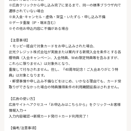
※広告クリックから申し込み完了に至るまで、同一の標準ブラウザ内で
遷移されていない場合
※未入金･キャンセル・虚偽・架空・いたずら・申し込み不備
※データ重複（IP・端末含む）
※その他お申込内容に不備がある場合
【注意事項】
・モッピー経由で対象カードをお申し込みされた場合、
出光クレジット株式会社が実施または案内する新規入会を条件とする各
種特典（入会キャンペーン、入会特典、Web限定特典等を含みますが、
これらに限りません）は対象外となり、
重複して付与されません。但し、『40周年記念！ご入会ありがとう特
典』は対象となります。
・郵便事情や申し込み不備などをはじめ、いかなる理由でも、カード受
取りができなかった場合の特典獲得条件の利用期間延長はされません。
【広告の使い方】
広告サイトへアクセス→「お申込みはこちらから」をクリック→お客様
情報入力→
入力内容確認→新規カード発行＋カード利用完了！
【備考/注意事項】