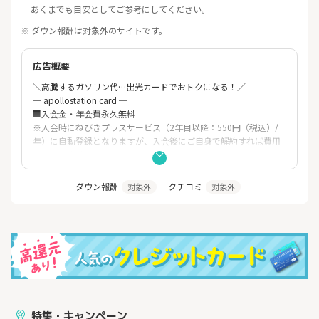
あくまでも目安としてご参考にしてください。
※ ダウン報酬は対象外のサイトです。
広告概要
＼高騰するガソリン代…出光カードでおトクになる！／
─ apollostation card ─
■入会金・年会費永久無料
※入会時にねびきプラスサービス（2年目以降：550円（税込）/
年）に自動登録となりますが、入会後にご自身で解約すれば費用
は掛かりません。
※有料オプションサービスにご登録の場合は、別途年会費がかか
ります。
ダウン報酬
クチコミ
対象外
対象外
■apollostationで給油の際に「apollostation
card」をご利用頂くといつでもガソリン・軽油が2円／L値引き、
灯油が１円／L値引き！
■さらにねびきプラスサービスでご登録で最大10円/L引き！
■有料道路の料金所でスピーディな通行をサポートする「ETCカ
ード」も、年会費無料！
特集・キャンペーン