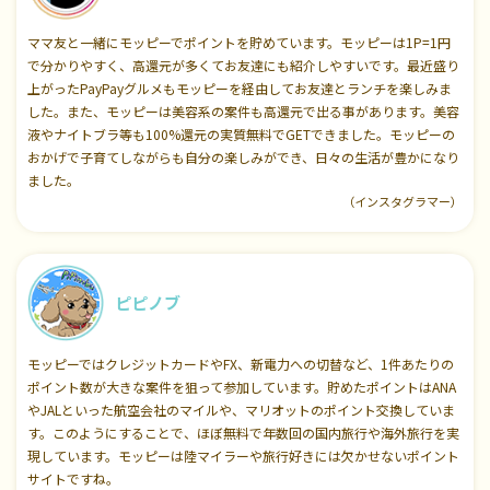
ママ友と一緒にモッピーでポイントを貯めています。モッピーは1P=1円
で分かりやすく、高還元が多くてお友達にも紹介しやすいです。最近盛り
上がったPayPayグルメもモッピーを経由してお友達とランチを楽しみま
した。また、モッピーは美容系の案件も高還元で出る事があります。美容
液やナイトブラ等も100%還元の実質無料でGETできました。モッピーの
おかげで子育てしながらも自分の楽しみができ、日々の生活が豊かになり
ました。
（インスタグラマー）
ピピノブ
モッピーではクレジットカードやFX、新電力への切替など、1件あたりの
ポイント数が大きな案件を狙って参加しています。貯めたポイントはANA
やJALといった航空会社のマイルや、マリオットのポイント交換していま
す。このようにすることで、ほぼ無料で年数回の国内旅行や海外旅行を実
現しています。モッピーは陸マイラーや旅行好きには欠かせないポイント
サイトですね。