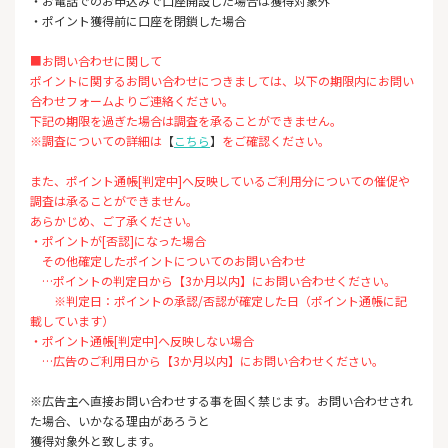
・お電話でのお申込みで口座開設した場合は獲得対象外
・ポイント獲得前に口座を閉鎖した場合
■お問い合わせに関して
ポイントに関するお問い合わせにつきましては、以下の期限内にお問い
合わせフォームよりご連絡ください。
下記の期限を過ぎた場合は調査を承ることができません。
※調査についての詳細は
【
こちら
】
をご確認ください。
また、ポイント通帳[判定中]へ反映しているご利用分についての催促や
調査は承ることができません。
あらかじめ、ご了承ください。
・ポイントが[否認]になった場合
その他確定したポイントについてのお問い合わせ
…ポイントの判定日から【3か月以内】にお問い合わせください。
※判定日：ポイントの承認/否認が確定した日（ポイント通帳に記
載しています）
・ポイント通帳[判定中]へ反映しない場合
…広告のご利用日から【3か月以内】にお問い合わせください。
※広告主へ直接お問い合わせする事を固く禁じます。お問い合わせされ
た場合、いかなる理由があろうと
獲得対象外と致します。