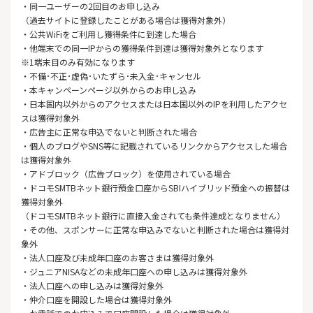
・同一ユーザーの2回目のお申し込み
（過去サイトに登録したことがある場合は獲得対象外）
・公共WiFiをご利用し獲得条件に到達した場合
・他端末での同一IPからの獲得条件到達は獲得対象外となります
※1端末目のみ有効になります
・不備･不正･虚偽･いたずら･未入金･キャンセル
・本キャンペーンページ以外からのお申し込み
・日本国内以外からのアクセスまたは日本国以外のIPを利用したアクセ
スは獲得対象外
・広告主に正常な申込でないと判断された場合
・個人のブログやSNS等に記載されているリンクからアクセスした場合
は獲得対象外
・アドブロック（広告ブロック）を使用されている場合
・ドコモSMTBネット銀行預金口座からSBIハイブリッド預金への振替は
獲得対象外
（ドコモSMTBネット銀行に直接入金されても条件達成となりません）
・その他、スポンサーに正常な申込みでないと判断された場合は獲得対
象外
・法人口座及び未成年口座のお客さまは獲得対象外
・ジュニアNISAなどの未成年口座への申し込みは獲得対象外
・法人口座への申し込みは獲得対象外
・仲介口座を開設した場合は獲得対象外