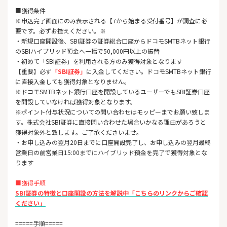
■獲得条件
※申込完了画面にのみ表示される【7から始まる受付番号】が調査
に必
要です。必ずお控えください。※
・新規口座開設後、SBI証券の証券総合口座からドコモSMTBネット銀行
のSBIハイブリッド預金へ一括で50,000円以上の振替
・初めて「SBI証券」を利用される方のみ獲得対象となります
【重要】必ず
「SBI証券」
に入金してください。ドコモSMTBネット銀行
に直接入金しても獲得対象となりません。
※ドコモSMTBネット銀行口座を開設しているユーザーでもSBI証券口座
を開設していなければ獲得対象となります。
※ポイント付与状況についての問い合わせはモッピーまでお願い致しま
す。株式会社SBI証券に直接問い合わせた場合いかなる理由があろうと
獲得対象外と致します。ご了承くださいませ。
・お申し込みの翌月20日までに口座開設完了し、お申し込みの翌月最終
営業日の前営業日15:00までにハイブリッド預金を完了で獲得対象とな
ります
■獲得手順
SBI証券の特徴と口座開設の方法を解説中「こちらのリンクからご確認
ください」
=====手順=====