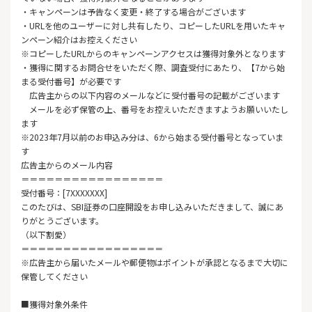
・キャンペーンは予告なく変更・終了する場合がございます
・URLを他のユーザーに対し共有したり、コピーしたURLを用いたキャ
ンペーン紹介はお控えください
※コピーしたURLからのキャンペーンアクセスは獲得対象外となります
・獲得に関するお問合せをいただく際、調査受付にあたり、【7から始
まる受付番号】が必要です
広告主からの以下内容のメールなどに受付番号の記載がございます
メールを必ず保管の上、番号をお控えいただきますようお願いいたし
ます
※2023年7月以前のお申込み分は、6から始まる受付番号となっていま
す
広告主からのメール内容
＝＝＝＝＝＝＝＝＝＝＝＝＝＝＝＝＝
受付番号：[7XXXXXXX]
このたびは、
SBI証券
の口座開設をお申し込みいただきまして、誠にあ
りがとうございます。
（以下割愛）
＝＝＝＝＝＝＝＝＝＝＝＝＝＝＝＝＝
※広告主から届いたメールや郵便物はポイントが承認となるまで大切に
保管してください
■獲得対象外条件