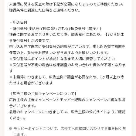
未獲得に関する調査の際は下記が必要になりますのでご準備ください。
獲得条件に到達した日時をご連絡ください。
・申込日付
・受付番号(申込完了時に発行される9桁の番号（数字）)
獲得に関するお問合せをいただく際、調査受付にあたり、【7から
始ま
る受付番号】が必要です。
申し込み完了画面に受付番号の記載がございます。申し込み完了画
面を
保管の上、番号をお控えいただきますようお願いいたします。
※受付番号はポイントが承認となるまで大切に保管してください
※受付番号が不明の場合は成果調査のお問い合わせ自体が不可とな
りま
す
※未獲得につきまして、広告主側で調査が必要なため、1ヶ月以上お待
たせする場合がございます
【広告主様の主催キャンペーンについて】
広告主様の主催キャンペーンとモッピー記載のキャンペーンが異なる場
合がございます。
最新のキャンペーンにつきましては、広告主様の公式サイトよりご確認
ください。
※ モッピーポイントについて、広告主へ直接問い合わせする事を固く禁
じます。