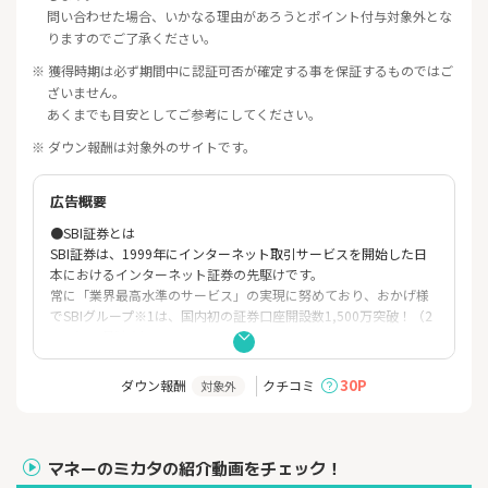
問い合わせた場合、いかなる理由があろうとポイント付与対象外とな
りますのでご了承ください。
※ 獲得時期は必ず期間中に認証可否が確定する事を保証するものではご
ざいません。
あくまでも目安としてご参考にしてください。
※ ダウン報酬は対象外のサイトです。
広告概要
●SBI証券とは
SBI証券は、1999年にインターネット取引サービスを開始した日
本におけるインターネット証券の先駆けです。
常に「業界最高水準のサービス」の実現に努めており、おかげ様
でSBIグループ※1は、国内初の証券口座開設数1,500万突破！（2
025年11月時点）
●SBI証券の特徴
1. 国内株式個人取引シェアNo.1！※2
30P
ダウン報酬
クチコミ
対象外
2. ゼロ革命により、条件を満たしたお客さまの国内株式をはじめ
とした取引手数料0円！
詳しくはこちらをご覧ください。
https://go.sbisec.co.jp/lp/zero_revolution_2023.html
マネーのミカタの紹介動画をチェック！
3. 取扱投資信託の本数 2,600本超、しかも買付手数料「無