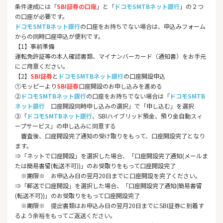
条件達成には「
SBI証券の口座
」と「
ドコモSMTBネット銀行
」の２つ
の口座が必要です。
ドコモSMTBネット銀行
の口座をお持ちでない場合は、申込みフォーム
からの同時口座申込が便利です。
【1】事前準備
運転免許証等の本人確認書類、マイナンバーカード（通知書）をお手元
にご用意ください。
【2】
SBI証券
と
ドコモSMTBネット銀行
の口座開設申込
①モッピーより
SBI証券
口座開設
のお申し込みを進める
②
ドコモSMTBネット銀行
の口座をお持ちでない場合は「
ドコモSMTB
ネット銀行
口座開設同時申し込みの選択
」で「申し込む」を選択
③「
ドコモSMTBネット銀行
、SBIハイブリッド預金、預り金自動スィ
ープサービス」の申し込みに同意する
審査後、口座開設完了通知の受け取りをもって、口座開設完了となり
ます。
⇒「ネットで口座開設」を選択した場合、「口座開設完了通知(メールま
たは簡易書留(転送不可))」のお受取りをもって口座開設完了
※期限※ お申込み日の翌月20日までに口座開設を完了ください。
⇒「郵送で口座開設」を選択した場合、「口座開設完了通知(簡易書留
(転送不可))」のお受取りをもって口座開設完了
※期限※ 提出書類はお申込み日の翌月20日までにSBI証券に到着す
るよう余裕をもってご返送ください。