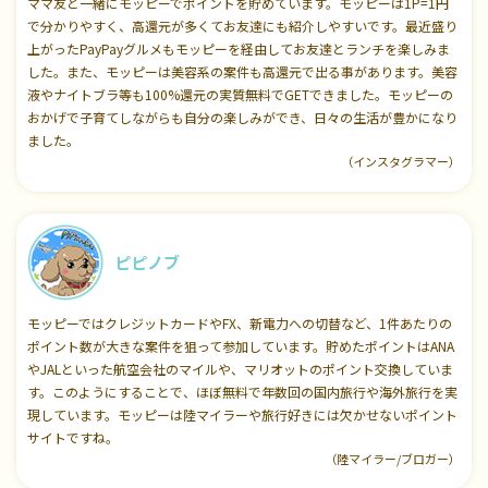
ママ友と一緒にモッピーでポイントを貯めています。モッピーは1P=1円
で分かりやすく、高還元が多くてお友達にも紹介しやすいです。最近盛り
上がったPayPayグルメもモッピーを経由してお友達とランチを楽しみま
した。また、モッピーは美容系の案件も高還元で出る事があります。美容
液やナイトブラ等も100%還元の実質無料でGETできました。モッピーの
おかげで子育てしながらも自分の楽しみができ、日々の生活が豊かになり
ました。
（インスタグラマー）
ピピノブ
モッピーではクレジットカードやFX、新電力への切替など、1件あたりの
ポイント数が大きな案件を狙って参加しています。貯めたポイントはANA
やJALといった航空会社のマイルや、マリオットのポイント交換していま
す。このようにすることで、ほぼ無料で年数回の国内旅行や海外旅行を実
現しています。モッピーは陸マイラーや旅行好きには欠かせないポイント
サイトですね。
（陸マイラー/ブロガー）