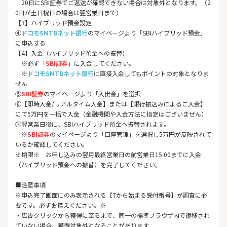
20日にSBI証券でご返送が確認できない場合は対象外となります。（2
0日が土日祝日の場合は翌営業日まで）
【3】ハイブリッド預金設定
④
ドコモSMTBネット銀行
のマイページより「SBIハイブリッド預金」
に申込する
【4】入金（ハイブリッド預金への振替）
※必ず「
SBI証券
」に入金してください。
※
ドコモSMTBネット銀行
に直接入金してもポイントの対象となりま
せん
⑤
SBI証券
のマイページより「入出金」を選択
⑥【即時入金/リアルタイム入金】または【銀行振込みによるご入金】
にて5万円を一括で入金（金融機関や入金方法に指定はございません）
⑦翌営業日後に、SBIハイブリッド預金へ振替されます。
※
SBI証券
のマイページより「口座管理」を選択し5万円が反映されて
いるか確認してください。
※期限※ お申し込みの翌月最終営業日の前営業日15:00までに入金
（ハイブリッド預金への振替）を完了してください。
■注意事項
※申込完了画面にのみ表示される【7から始まる受付番号】が調査
に必
要です。必ずお控えください。※
・広告クリックから獲得に至るまで、同一の標準ブラウザ内で遷移され
ていない場合、獲得対象外となることがあります