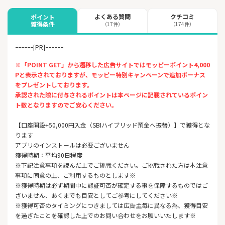
よくある質問
クチコミ
ポイント
獲得条件
（17件）
（174件）
ｰｰｰｰｰｰ[PR]ｰｰｰｰｰｰ
※「POINT GET」から遷移した広告サイトではモッピーポイント4,000
Pと表示されておりますが、モッピー特別キャンペーンで追加ボーナス
をプレゼントしております。
承認された際に付与されるポイントは本ページに記載されているポイン
ト数となりますのでご安心ください。
【口座開設+50,000円入金（SBIハイブリッド預金へ振替）】で獲得とな
ります
アプリのインストールは必要ございません
獲得時期：平均90日程度
※下記注意事項を読んだ上でご挑戦ください。ご挑戦された方は本注意
事項に同意の上、ご利用するものとします※
※獲得時期は必ず期間中に認証可否が確定する事を保障するものではご
ざいません、あくまでも目安としてご参考にしてください※
※獲得可否のタイミングにつきましては広告主毎に異なる為、獲得目安
を過ぎたことを確認した上でのお問い合わせをお願いいたします※