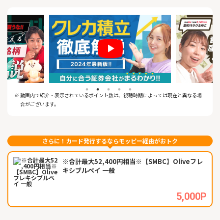
料」！
募集中のファンド・外貨建MMFを含む（2023年5月現在）
4. クレカ積立の利用で積立金額の最大3%のポイントが貯まる、使
える♪
※1.SBIグループとはSBI証券、SBIネオトレード証券、FOLIOを指
します。
※2.2025年3月期通期 （2024年4月～2025年3月）の委託個人売
買代金シェアです。SBIの数値は、SBIネオトレード証券の数値を
含みます。
(出所: 東証統計資料、 各社WEBサイトの公表資料より当社集計、
※ 動画内で紹介・表示されているポイント数は、視聴時期によっては現在と異なる場
各社委託個人 (信用) 売買代金÷株式委
合がございます。
託個人 (信用) 売買代金 (二市場 1,2部等) + ETF/REIT売買代金} にて
算出)
さらに！カード発行するならモッピー経由がおトク
※合計最大52,400円相当※【SMBC】Oliveフレ
キシブルペイ 一般
5,000P