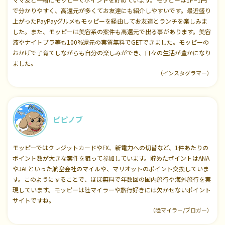
で分かりやすく、高還元が多くてお友達にも紹介しやすいです。最近盛り
上がったPayPayグルメもモッピーを経由してお友達とランチを楽しみま
した。また、モッピーは美容系の案件も高還元で出る事があります。美容
液やナイトブラ等も100%還元の実質無料でGETできました。モッピーの
おかげで子育てしながらも自分の楽しみができ、日々の生活が豊かになり
ました。
（インスタグラマー）
ピピノブ
モッピーではクレジットカードやFX、新電力への切替など、1件あたりの
ポイント数が大きな案件を狙って参加しています。貯めたポイントはANA
やJALといった航空会社のマイルや、マリオットのポイント交換していま
す。このようにすることで、ほぼ無料で年数回の国内旅行や海外旅行を実
現しています。モッピーは陸マイラーや旅行好きには欠かせないポイント
サイトですね。
（陸マイラー/ブロガー）