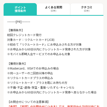
よくある質問
クチコミ
ポイント
獲得条件
（0件）
（0件）
ｰｰｰｰｰｰ[PR]ｰｰｰｰｰｰ
【獲得条件】
初回クレジットカード発行
対象カード：リクルートカード(JCB)
※初めて「リクルートカード」にお申込みされる方が対象
※お申込みから60日以内にクレジットカード発券された方が対象
※モバイル即時入会サービスでのお申込みも対象
【獲得対象外】
※Mastercard、VISAでのお申込みの場合
※同一ユーザーの二回目以降の申込
※リクルートカードプラスの申込み
※リクルートカード・プラスを既にお持ちの方
※不備･不正･虚偽･架空・重複･いたずら･キャンセル
※お申込みから60日以内にクレジットカード発券へ至らなかった場合
【お問合せについての注意事項】
【承認】【否認】のお問合せにつきましては、判定日から75日以内にお