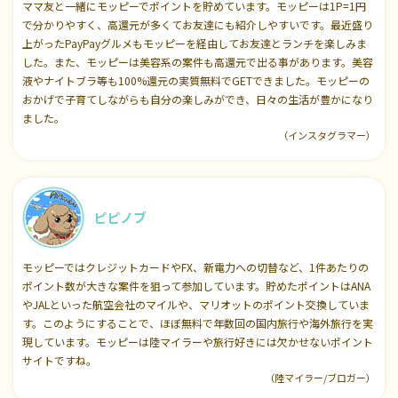
ママ友と一緒にモッピーでポイントを貯めています。モッピーは1P=1円
で分かりやすく、高還元が多くてお友達にも紹介しやすいです。最近盛り
上がったPayPayグルメもモッピーを経由してお友達とランチを楽しみま
した。また、モッピーは美容系の案件も高還元で出る事があります。美容
液やナイトブラ等も100%還元の実質無料でGETできました。モッピーの
おかげで子育てしながらも自分の楽しみができ、日々の生活が豊かになり
ました。
（インスタグラマー）
ピピノブ
モッピーではクレジットカードやFX、新電力への切替など、1件あたりの
ポイント数が大きな案件を狙って参加しています。貯めたポイントはANA
やJALといった航空会社のマイルや、マリオットのポイント交換していま
す。このようにすることで、ほぼ無料で年数回の国内旅行や海外旅行を実
現しています。モッピーは陸マイラーや旅行好きには欠かせないポイント
サイトですね。
（陸マイラー/ブロガー）