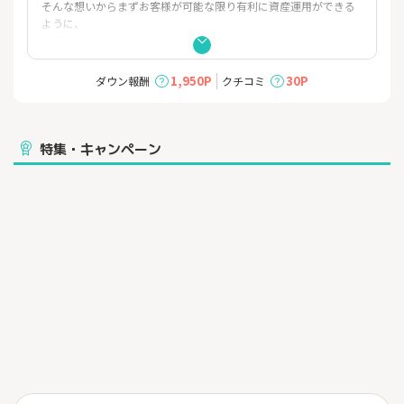
そんな想いからまずお客様が可能な限り有利に資産運用ができる
ように、
業界トップクラスの低コストを実現しました！
≫取引単位が通常のFX取引の10分の1である1000通貨/1Lotのコー
1,950P
30P
ダウン報酬
クチコミ
スをご提供！
しかも、手数料0円（無料！）
およそ4,000円で資産運用を始めることができ、初心者の方でも安
心して資産運用が始められます。
特集・キャンペーン
≫新システム「トラッキングトレード」を導入！
「トラッキングトレード」は複数の新規注文と決済注文のセット
をシステムが繰り返し自動発注。
更に価格を追従しながら発注することで、ロスカットリスクを抑
えながらコツコツと利益を積み上げていくことができます。
■口座開設もカンタン最短3営業日！WEBかららくらく5分でお申
込。（口座維持費用0円）
※スプレッドは相場状況により常時変動する為、掲載内容を超え
る価格差が生じる場合があります。
その他にもカスタマイズできる取引画面や17種類のテクニカルチ
ャート搭載。