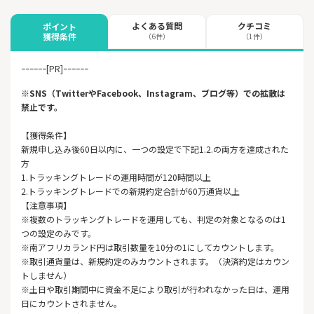
よくある質問
クチコミ
ポイント
獲得条件
（6件）
（1件）
ｰｰｰｰｰｰ[PR]ｰｰｰｰｰｰ
※SNS（TwitterやFacebook、Instagram、ブログ等）での拡散は
禁止です。
【獲得条件】
新規申し込み後60日以内に、一つの設定で下記1.2.の両方を達成された
方
1.トラッキングトレードの運用時間が120時間以上
2.トラッキングトレードでの新規約定合計が60万通貨以上
【注意事項】
※複数のトラッキングトレードを運用しても、判定の対象となるのは1
つの設定のみです。
※南アフリカランド円は取引数量を10分の1にしてカウントします。
※取引通貨量は、新規約定のみカウントされます。（決済約定はカウン
トしません）
※土日や取引期間中に資金不足により取引が行われなかった日は、運用
日にカウントされません。