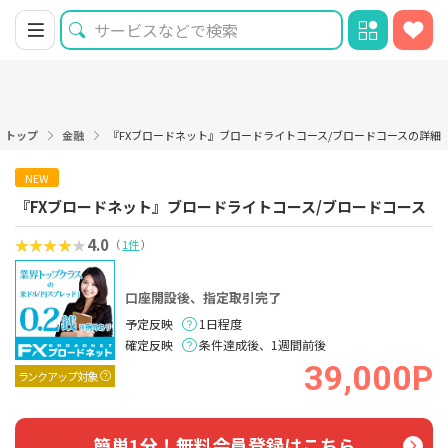
トップ
金融
『FXブロードネット』ブロードライトコース/ブロードコースの詳細
NEW
『FXブロードネット』ブロードライトコース/ブロードコース
4.0
（
1件
）
口座開設後、指定取引完了
予定反映
1日程度
確定反映
条件達成後、1週間前後
39,000P
ランクアップ対象
簡単1分！無料会員登録はこちら