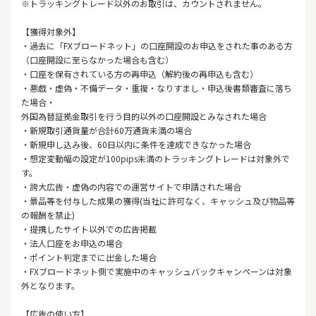
※トラッキングトレード以外のお取引は、カウントされません。
【獲得対象外】
・過去に「FXブロードネット」の口座開設のお申込をされた事のある方
（口座開設に至らなかった場合も含む）
・口座を保有されている方の再申込（解約後の再申込も含む）
・悪戯・虚偽・不備データ・重複・なりすまし・申込後書類審査に落ち
た場合・
外国為替証拠金取引を行う目的以外の口座開設とみなされた場合
・新規取引通貨量が合計60万通貨未満の場合
・新規申し込み後、60日以内に条件を達成できなかった場合
・想定変動幅の設定が100pips未満のトラッキングトレードは対象外で
す。
・誇大広告・虚偽の内容での運営サイトで申請された場合
・景品等を付与した成果の獲得(当社に許可なく、キャッシュ及び物品等
の報酬を禁止)
・提携したサイト以外での広告掲載
・法人口座をお申込の場合
・ポイント判定までに出金した場合
・FXブロードネット側で実施中のキャッシュバックキャンペーンは対象
外となります。
【広告の使い方】