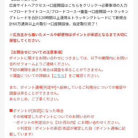
広告サイトへアクセス→口座開設はこちらをクリック→必要事項の入力
→ブロードライトコース/ブロードコース→審査→口座開設→トラッキン
グトレードを合計120時間以上運用＆トラッキングトレードにて新規合
計60万通貨以上の取引→口座開設後、指定取引完了！
※広告主から届いたメールや郵便物はポイントが承認となるまで大切に
保管してください。
【お問合せについての注意事項】
ポイントに関するお問い合わせにつきましては、以下の期限内にお問い
合わせフォームよりご連絡ください。
下記の期限を過ぎた場合は調査を承ることができません。
※調査についての詳細は【
こちら
】をご確認ください。
また、ポイント通帳[判定中]へ反映しているご利用分についての催促や
調査は承ることができません。
あらかじめ、ご了承ください。
■ポイントが[否認]になった場合
その他確定したポイントについてのお問い合わせ
…ポイントの判定日から【3か月以内】にお問い合わせください。
※判定日：ポイントの承認/否認が確定した日（ポイント通帳に記
載しています）