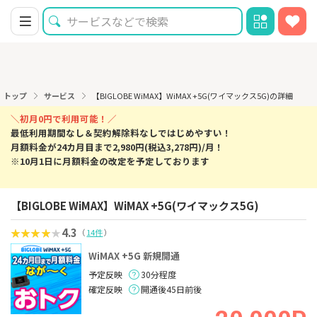
トップ
サービス
【BIGLOBE WiMAX】WiMAX +5G(ワイマックス5G)の詳細
＼初月0円で利用可能！／
最低利用期間なし＆契約解除料なしではじめやすい！
月額料金が24カ月目まで2,980円(税込3,278円)/月！
※10月1日に月額料金の改定を予定しております
【BIGLOBE WiMAX】WiMAX +5G(ワイマックス5G)
4.3
（
14件
）
WiMAX +5G 新規開通
予定反映
30分程度
確定反映
開通後45日前後