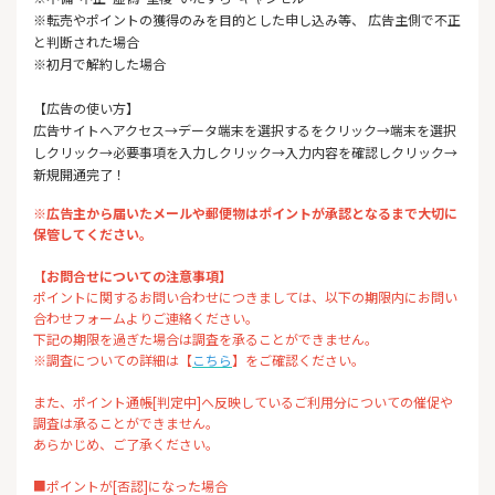
※転売やポイントの獲得のみを目的とした申し込み等、 広告主側で不正
と判断された場合
※初月で解約した場合
【広告の使い方】
広告サイトへアクセス→データ端末を選択するをクリック→端末を選択
しクリック→必要事項を入力しクリック→入力内容を確認しクリック→
新規開通完了！
※広告主から届いたメールや郵便物はポイントが承認となるまで大切に
保管してください。
【お問合せについての注意事項】
ポイントに関するお問い合わせにつきましては、以下の期限内にお問い
合わせフォームよりご連絡ください。
下記の期限を過ぎた場合は調査を承ることができません。
※調査についての詳細は【
こちら
】をご確認ください。
また、ポイント通帳[判定中]へ反映しているご利用分についての催促や
調査は承ることができません。
あらかじめ、ご了承ください。
■ポイントが[否認]になった場合