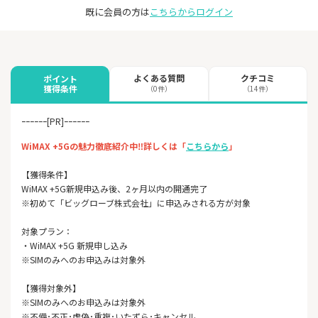
既に会員の方は
こちらからログイン
よくある質問
クチコミ
ポイント
獲得条件
（0件）
（14件）
ｰｰｰｰｰｰ[PR]ｰｰｰｰｰｰ
WiMAX +5Gの魅力徹底紹介中‼詳しくは「
こちらから
」
【獲得条件】
WiMAX +5G新規申込み後、2ヶ月以内の開通完了
※初めて「ビッグローブ株式会社」に申込みされる方が対象
対象プラン：
・WiMAX +5G 新規申し込み
※SIMのみへのお申込みは対象外
【獲得対象外】
※SIMのみへのお申込みは対象外
※不備･不正･虚偽･重複･いたずら･キャンセル