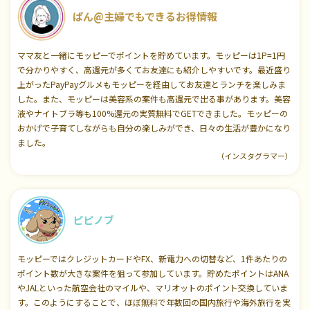
ぱん@主婦でもできるお得情報
ママ友と一緒にモッピーでポイントを貯めています。モッピーは1P=1円
で分かりやすく、高還元が多くてお友達にも紹介しやすいです。最近盛り
上がったPayPayグルメもモッピーを経由してお友達とランチを楽しみま
した。また、モッピーは美容系の案件も高還元で出る事があります。美容
液やナイトブラ等も100%還元の実質無料でGETできました。モッピーの
おかげで子育てしながらも自分の楽しみができ、日々の生活が豊かになり
ました。
（インスタグラマー）
ピピノブ
モッピーではクレジットカードやFX、新電力への切替など、1件あたりの
ポイント数が大きな案件を狙って参加しています。貯めたポイントはANA
やJALといった航空会社のマイルや、マリオットのポイント交換していま
す。このようにすることで、ほぼ無料で年数回の国内旅行や海外旅行を実