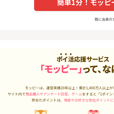
簡単1分！モッピ
めのモニ
最短4日付与】
座開設+50,
14,000P
12,000P
4
4
Tトレンド
超還元☆JCB CARD W/JCB
IG証券
既に会員の
入診断※
CARD W plus L(39歳以下限
定)
5,000P
14,000P
5
5
OR賃貸
【超還元！】ライフカード
松井証券【
）
（利用）
2,100P
10,000P
ポイ活応援サービス
6
6
A TV（無
三菱ＵＦＪカード【アメリ
SUSTEN(
「モッピー」
って、な
カン・エキスプレス®限定】
座
550P
13,000P
7
7
3回回答（
PayPayカード＜最短7日付
マネックス証
）】楽天イ
モッピーは、運営実績20年以上！累計
与＞
1,400万人
取引可能★
以上が
700P
1,000P
サイト内で
商品購入やアンケート回答、ゲーム
をすると「1ポイン
貯めたポイントは、
現金やお好きな他社ポイントに
8
8
（動画視
【過去最高★20,000P】JAL
日産証券の利
カード CLUB-Aゴールドカー
1,000万円
ド/CLUB-Aカード（VISA）