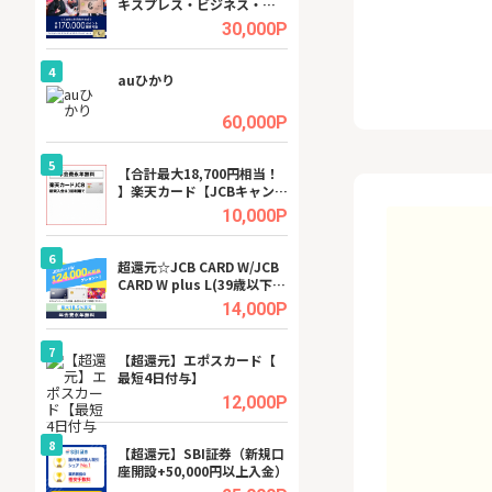
キスプレス・ビジネス・ゴ
ーカー【女性のた
ールド・カード
ターサイト】
.5%
30,000P
4
4
行）
auひかり
【リピートOK】I
ビジネスツール導
高還元中※
.0%
60,000P
5
5
a（
【合計最大18,700円相当！
※還元アップ※DO
】楽天カード【JCBキャンペ
（新規物件問合せ
ーン実施中】
.5%
10,000P
6
6
tel
超還元☆JCB CARD W/JCB
【無料即P】FANZ
CARD W plus L(39歳以下限
料トライアル）
定)
.0%
14,000P
7
7
【超還元】エポスカード【
【無料アンケート
最短4日付与】
15歳〜29歳のみ
ンサイト
.0%
12,000P
8
8
【超還元】SBI証券（新規口
GFS無料特別講座
座開設+50,000円以上入金）
聴）