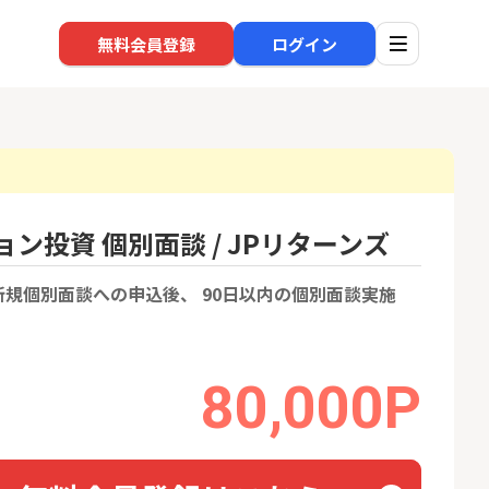
無料会員登録
ログイン
ン投資 個別面談 / JPリターンズ
口座開設
回線
1
1
規個別面談への申込後、 90日以内の個別面談実施
高還元中※三菱U
※過去最高※Alterna Bank
auひ
ト証券（旧：au
（オルタナバンク）1万円投
券）
資完了
16,000P
10,000P
2
2
SBI新生銀行「口座開設」
80,000P
ソフト
nk Li
13,000P
1,500P
3
3
BI証券（新規口
【合計8,000P】楽天銀行 口
グロー