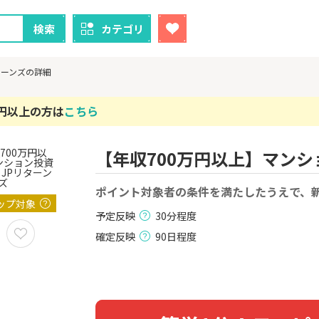
検索
カテゴリ
ターンズの詳細
万円以上の方は
こちら
【年収700万円以上】マンショ
クレカ
証券
1
1
ニメストア
ポイント対象者の条件を満たしたうえで、新
【過去最高還元】三菱ＵＦ
※15日まで
Ｊカード【最大42,000円相
FJ eスマー
ップ対象
当】
カブコム証
予定反映
30分程度
800P
12,000P
確定反映
90日程度
2
2
！】U-NE
【合計最大18,700円相当！
楽天証券
試し]
】楽天カード【JCBキャンペ
ーン実施中】
2,000P
10,000P
3
3
ーナスウォ
【超還元】エポスカード【
【超還元】S