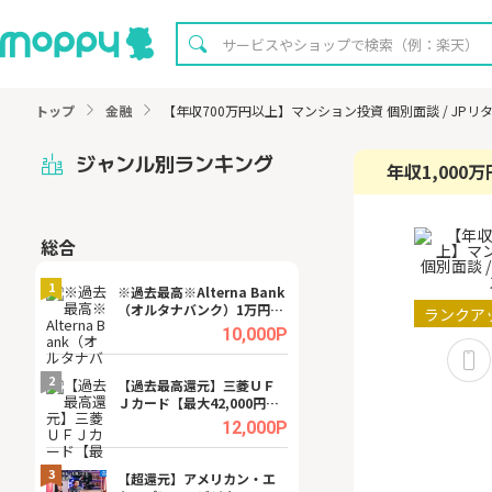
トップ
金融
【年収700万円以上】マンション投資 個別面談 / JPリ
ジャンル別ランキング
年収1,000
総合
無料
1
1
※過去最高※Alterna Bank
【無料即P】dア
（オルタナバンク）1万円投
【31日間無料】
ランクア
資完了
.0%
10,000P
2
2
宿予
【過去最高還元】三菱ＵＦ
【8/16まで超還元
Ｊカード【最大42,000円相
XT[31日間無料お
当】
.0%
12,000P
3
3
ング
【超還元】アメリカン・エ
※還元UP※ヴィ