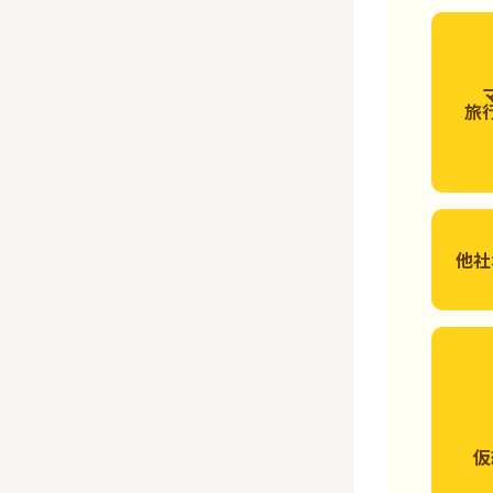
旅
他社
仮