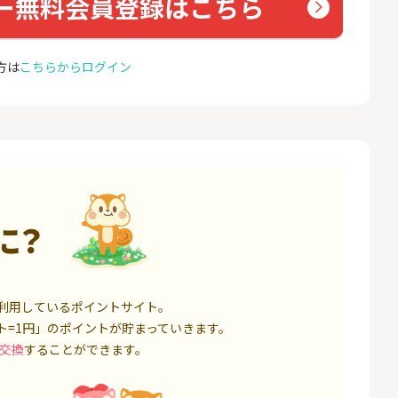
ー無料会員登録はこちら
000円以上入金）
座開設
25,000P
1,500P
4
4
ミラリタ｜初回投資でAmaz
NUR
方は
こちらからログイン
onギフト5,000円分プレゼ
ョン）
ント
18,000P
15,000P
5
5
口座開設】
みずほ銀行 口座開設
EO光
1,500P
6,000P
6
6
サステン)NISA口
SBI FXトレード【無料口座
Yステ
に？
開設】
14,000P
4,500P
7
7
券★100円から
松井証券【口座開設】
お名前
利用しているポイントサイト。
8,500P
1,500P
ト=1円」のポイントが貯まっていきます。
交換
することができます。
8
8
回りファンド(
※過去最高20,000P！※【三
Aira
投資完了)
井住友銀行】法人ネット口
座 Trunk