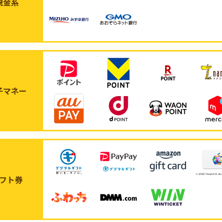
現金系
子マネー
フト券