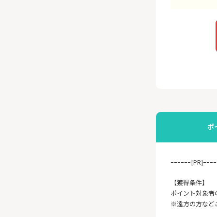
ポ
ｰｰｰｰｰｰ[PR]ｰｰｰｰ
【獲得条件】
ポイント対象者
※遠方の方など