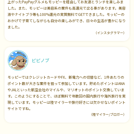
上がったPayPayグルメもモッピーを経由してお友達とランチを楽しみま
した。また、モッピーは美容系の案件も高還元で出る事があります。美容
液やナイトブラ等も100%還元の実質無料でGETできました。モッピーの
おかげで子育てしながらも自分の楽しみができ、日々の生活が豊かになり
ました。
（インスタグラマー）
ピピノブ
モッピーではクレジットカードやFX、新電力への切替など、1件あたりの
ポイント数が大きな案件を狙って参加しています。貯めたポイントはANA
やJALといった航空会社のマイルや、マリオットのポイント交換していま
す。このようにすることで、ほぼ無料で年数回の国内旅行や海外旅行を実
現しています。モッピーは陸マイラーや旅行好きには欠かせないポイント
サイトですね。
（陸マイラー/ブロガー）