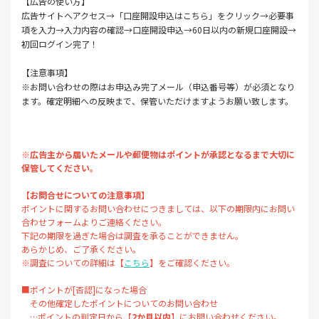
【広告の使い方】
広告サイトへアクセス→「口座開設申込はこちら」をクリック→必要事
項を入力→入力内容の確認→口座開設申込→60日以内の新規口座開設→
初回ログイン完了！
【注意事項】
※お問い合わせの際はお申込み完了メール（申込番号等）が必須となり
ます。確定明細への反映まで、保管いただけますようお願い致します。
※広告主から届いたメールや郵便物はポイントが承認となるまで大切に
保管してください。
【お問合せについての注意事項】
ポイントに関するお問い合わせにつきましては、以下の期限内にお問い
合わせフォームよりご連絡ください。
下記の期限を過ぎた場合は調査を承ることができません。
あらかじめ、ご了承ください。
※調査についての詳細は【
こちら
】をご確認ください。
■ポイントが[否認]になった場合
その他確定したポイントについてのお問い合わせ
…ポイントの判定日から【
2か月以内
】にお問い合わせください。