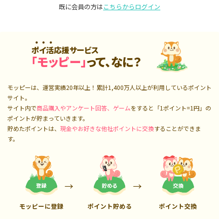
既に会員の方は
こちらからログイン
ポイ活応援サービス
「モッピー」
って、なに？
モッピーは、運営実績20年以上！累計
1,400万人
以上が利用しているポイント
サイト。
サイト内で
商品購入やアンケート回答、ゲーム
をすると「1ポイント=1円」の
ポイントが貯まっていきます。
貯めたポイントは、
現金やお好きな他社ポイントに交換
することができま
す。
モッピーに登録
ポイント貯める
ポイント交換