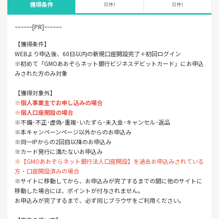
獲得条件
（0件）
（0件）
ｰｰｰｰｰｰ[PR]ｰｰｰｰｰｰ
【獲得条件】
WEBより申込後、60日以内の新規口座開設完了＋初回ログイン
※初めて「GMOあおぞらネット銀行ビジネスデビットカード」にお申込
みされた方のみ対象
【獲得対象外】
※個人事業主でお申し込みの場合
※個人口座開設の場合
※不備･不正･虚偽･重複･いたずら･未入金･キャンセル･返品
※本キャンペーンページ以外からのお申込み
※同一IPからの2回目以降のお申込み
※カード発行に満たないお申込み
※【GMOあおぞらネット銀行法人口座開設】を過去お申込みされている
方・口座開設済みの場合
※サイトに移動してから、お申込みが完了するまでの間に他のサイトに
移動した場合には、ポイントが付与されません。
お申込みが完了するまで、必ず同じブラウザをご利用ください。