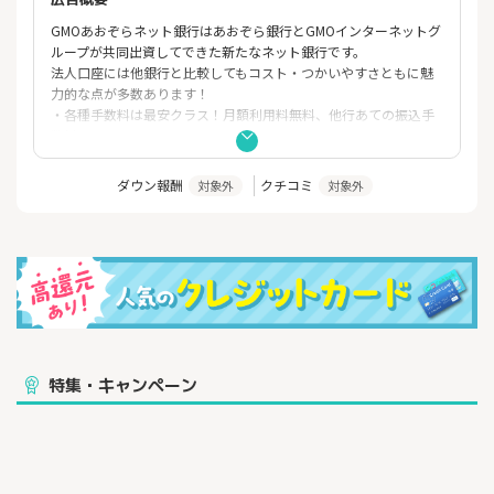
GMOあおぞらネット銀行はあおぞら銀行とGMOインターネットグ
ループが共同出資してできた新たなネット銀行です。
法人口座には他銀行と比較してもコスト・つかいやすさともに魅
力的な点が多数あります！
・各種手数料は最安クラス！月額利用料無料、他行あての振込手
数料は130円！
・提出書類は2つだけで、即日開設可能
・開設はネットのみで完結。最短15分！
ダウン報酬
クチコミ
対象外
対象外
・バーチャルオフィスや携帯電話でも開設可能
・Payeasy（ペイジー）に対応済み。納税や社会保険の納付がネッ
トで完結！
さらに無料で発行できるデビットカードにもさまざまなメリット
があります！
・毎月ご利用金額の最大1.0%をキャシュバック！
・発行手数料無料、年会費無料！
・最大20枚まで発行可能で、カードごとに利用限度額も設定可能
・便利なタッチ決済にも対応
特集・キャンペーン
少しでも気になった方は一度詳細を確認してみてください！