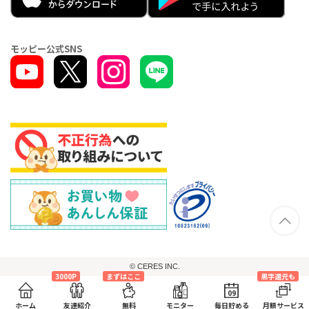
モッピー公式SNS
© CERES INC.
3000P
まずはここ
黒字還元も
09
ホーム
友達紹介
無料
モニター
毎日貯める
月額サービス