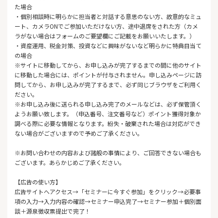
た場合
・個別相談時に明らかに担当者と対話する意思のない方、故意的なミュ
ート、カメラONでご参加いただけない方、途中退席をされた方（カメ
ラがない場合はフォームのご要望欄にご記載をお願いいたします。）
・資産運用、税金対策、投資などに興味がないなど明らかに特典目当て
の場合
※サイトに移動してから、お申し込みが完了するまでの間に他のサイト
に移動した場合には、ポイントが付与されません。申し込みページに訪
問してから、お申し込みが完了するまで、必ず同じブラウザをご利用く
ださい。
※お申し込み後に送られる申し込み完了のメールなどは、必ず保管頂く
ようお願い致します。（申込番号、注文番号など）ポイント獲得対象か
調べる際に必要な情報となります。紛失・破棄された場合は対応ができ
ない場合がございますので予めご了承ください。
※お問い合わせの内容および諸般の事情により、ご回答できない場合も
ございます。あらかじめご了承ください。
【広告の使い方】
広告サイトへアクセス→「セミナーに今すぐ参加」をクリック→必要事
項の入力→入力内容の確認→セミナー申込完了→セミナー参加＋個別面
談＋源泉徴収票提出で完了！