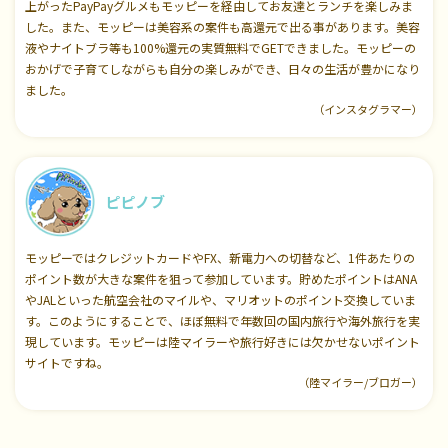
上がったPayPayグルメもモッピーを経由してお友達とランチを楽しみま
した。また、モッピーは美容系の案件も高還元で出る事があります。美容
液やナイトブラ等も100%還元の実質無料でGETできました。モッピーの
おかげで子育てしながらも自分の楽しみができ、日々の生活が豊かになり
ました。
（インスタグラマー）
ピピノブ
モッピーではクレジットカードやFX、新電力への切替など、1件あたりの
ポイント数が大きな案件を狙って参加しています。貯めたポイントはANA
やJALといった航空会社のマイルや、マリオットのポイント交換していま
す。このようにすることで、ほぼ無料で年数回の国内旅行や海外旅行を実
現しています。モッピーは陸マイラーや旅行好きには欠かせないポイント
サイトですね。
（陸マイラー/ブロガー）