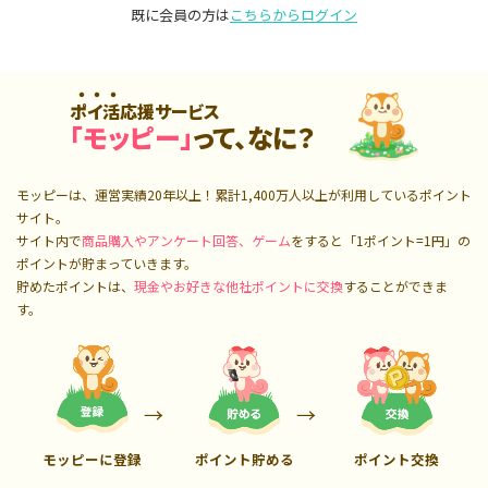
既に会員の方は
こちらからログイン
ポイ活応援サービス
「モッピー」
って、なに？
モッピーは、運営実績20年以上！累計
1,400万人
以上が利用しているポイント
サイト。
サイト内で
商品購入やアンケート回答、ゲーム
をすると「1ポイント=1円」の
ポイントが貯まっていきます。
貯めたポイントは、
現金やお好きな他社ポイントに交換
することができま
す。
モッピーに登録
ポイント貯める
ポイント交換