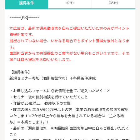
獲得条件
（0件）
（35件）
ｰｰｰｰｰｰ[PR]ｰｰｰｰｰｰ
本広告は、最新の源泉徴収票を自らご提出いただいた方のみがポイント
獲得対象です。
提出されていない場合、いかなる場合でもポイント獲得対象外となりま
す。
面談担当者からの書類提出のご案内がない場合もございますので、その
場合は自ら提出をお願いいたします。
【獲得条件】
新規セミナー参加（個別相談含む）＋各種条件達成
・お申し込みフォームに必要情報を全てご記入いただくこと
・セミナー後の個別相談を受けていただくこと
・年齢が25歳以上、49歳以下の女性
・昨年の個人年収が600万円以上の方（本業の源泉徴収票の額面で確認
いたします※2か所以上から給与を支給されている場合は「主たる給
与」＝本業とします。）
・最新の「源泉徴収票」を初回個別面談実施日中に自らご提出いただく
こと