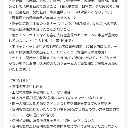
・正社員、公務員、医師、弁護士、公認会計士、税理士、看護師、薬剤
師として現在お勤めであること (個人事業主、自営業、会社経営者、役
員、派遣社員、契約社員、専業主婦、パートは対象外となります。)
・現職場での勤続年数が半年以上であること
・過去に広告主主催のセミナー(マネカツ、FANTAS studyなど)への申込
や個人個別相談を受けたことがないこと
・他ポイントサイトなどを含む広告主主催のセミナーへの申込が重複さ
れていないこと（1人1回、1世帯1回まで）
・本キャンペーンお申込後1週間以内に日程調整、30日以内にセミナー
参加＆個別相談の実施をしていただくこと（電話のみは対象外）
・セミナー開始から最後までカメラONでご参加いただくこと（カメラ
がない場合はお申し込み時の入力フォームのご要望欄にご記載をお願い
いたします。）
【獲得対象外】
・男性の方の申し込み
・上記の対象条件を満たしていない場合
・申込み不備/不正/虚偽/重複/いたずら/キャンセル/なりすまし
・同一人物による名前やアドレスなど申込情報を変えてのお申込み
・個別相談に応じていただけない場合(会話する意思のない方や故意的な
ミュート、途中退出など含む)
・個別相談時に源泉徴収票を自らご提出いただけない方
・個別相談前及び個別相談中の質問事項にすべてお答えいただけなかっ