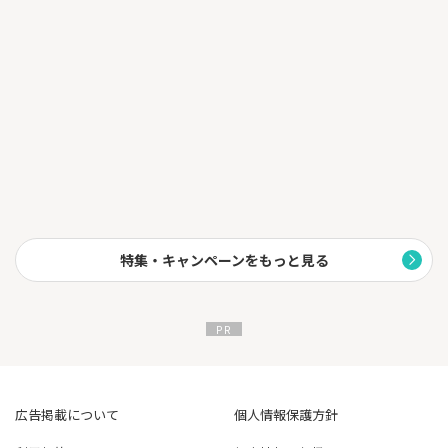
◆取り扱い通貨数国内最大級（※2022年5月金融庁暗号資産交
換
業者登録対象、自社調べ）
Ｌ全取扱通貨で500円から購入可能！
◆PC機能も充実
Ｌ取引所ならBTCの取引手数料無料！
◆ビットコイン現物取引高2ヶ月連続「国内No.1」を獲得
※国内暗号資産交換業者の取引所における2022年7月および8
月の
月次取引高（現物取引が可能な市場のみ） 自社調べ
◆東証プライム上場のマネックスグループ傘下で、徹底したセキ
特集・キャンペーンをもっと見る
ュ
リティ体制を構築
Ｌ金融系システムセキュリティ対応、サイバー攻撃や情報漏え
い等
のサイバーセキュリティ対応に知見のある専門家協力のも
と、
インターネットを通じた標的型攻撃の被害を避けるため、ネット
ワ
ーク分離強化等のシステム再構築を行い、全通貨のコールドウ
ォレ
ット対応を完了
広告掲載について
個人情報保護方針
◆さまざまな日本円の入金方法
Ｌ入金は銀行振込、コンビニ入金、クイック（Pay-easy）
入金