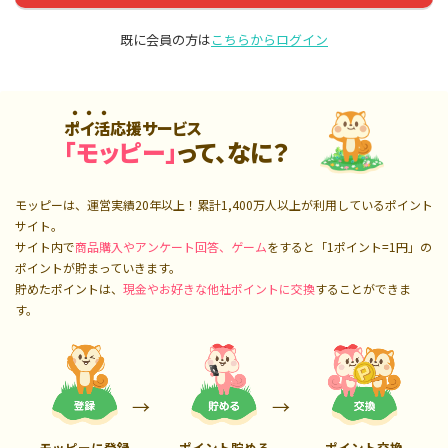
既に会員の方は
こちらからログイン
ポイ活応援サービス
「モッピー」
って、なに？
モッピーは、運営実績20年以上！累計
1,400万人
以上が利用しているポイント
サイト。
サイト内で
商品購入やアンケート回答、ゲーム
をすると「1ポイント=1円」の
ポイントが貯まっていきます。
貯めたポイントは、
現金やお好きな他社ポイントに交換
することができま
す。
モッピーに登録
ポイント貯める
ポイント交換