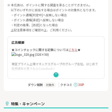
※ 本広告は、ポイントに関する調査を承ることができません。
以下のいずれかに該当する場合はポイントの対象外となります。
・ポイント通帳[判定中]へ反映しない場合
・ポイント通帳[承認]へ反映しない場合
・判定の結果、[否認]となった場合
上記注意事項をご確認の上、ご利用ください。
広告概要
★コインチェックに関する記事については
こちら
★
東証プライム上場マネックスグループのグループ会社。はじめて
仮
想通貨を買うならCoincheck！
アプリダウンロード数No.1！（データ協力：AppTweak
）金融庁
登録済の暗号資産取引換業者。
30P
ダウン報酬
クチコミ
対象外
===Coincheckが選ばれる理由===
◆6年連続アプリダウンロード数No.1※
Ｌ仮想通貨アプリ、国内最大級の700万DLを突破！
特集・キャンペーン
※ 対象：国内の暗号資産取引アプリ、期間：2019年～2024年
、
データ協力：AppTweak