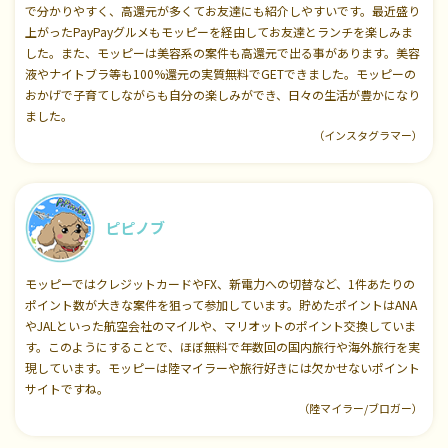
で分かりやすく、高還元が多くてお友達にも紹介しやすいです。最近盛り
上がったPayPayグルメもモッピーを経由してお友達とランチを楽しみま
した。また、モッピーは美容系の案件も高還元で出る事があります。美容
液やナイトブラ等も100%還元の実質無料でGETできました。モッピーの
おかげで子育てしながらも自分の楽しみができ、日々の生活が豊かになり
ました。
（インスタグラマー）
ピピノブ
モッピーではクレジットカードやFX、新電力への切替など、1件あたりの
ポイント数が大きな案件を狙って参加しています。貯めたポイントはANA
やJALといった航空会社のマイルや、マリオットのポイント交換していま
す。このようにすることで、ほぼ無料で年数回の国内旅行や海外旅行を実
現しています。モッピーは陸マイラーや旅行好きには欠かせないポイント
サイトですね。
（陸マイラー/ブロガー）