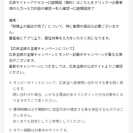
広告サイトへアクセス→口座開設（無料）はこちらをクリック→必要事
項の入力→入力内容の確認→本人確認→口座開設完了
備考：
「税務上の届出が完了」について、特に書類の提出は必要ございませ
ん。
審査後にアプリ上で、居住地等を入力をいただく形になります。
【広告主様の主催キャンペーンについて】
広告主様の主催キャンペーンとモッピー記載のキャンペーンが異なる場
合がございます。
最新のキャンペーンにつきましては、広告主様の公式サイトよりご確認
ください。
※ モッピーポイントについて、広告主へ直接問い合わせする事を固く禁
じます。
問い合わせた場合、いかなる理由があろうとポイント付与対象外とな
りますのでご了承ください。
※ 獲得時期は必ず期間中に認証可否が確定する事を保証するものではご
ざいません。
あくまでも目安としてご参考にしてください。
※ ダウン報酬は対象外のサイトです。