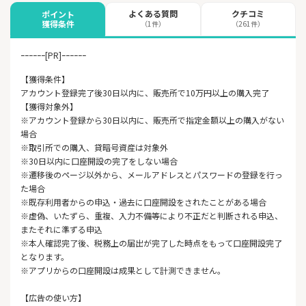
よくある質問
クチコミ
ポイント
獲得条件
（1件）
（261件）
ｰｰｰｰｰｰ[PR]ｰｰｰｰｰｰ
【獲得条件】
アカウント登録完了後30日以内に、販売所で10万円以上の購入完了
【獲得対象外】
※アカウント登録から30日以内に、販売所で指定金額以上の購入がない
場合
※取引所での購入、貸暗号資産は対象外
※30日以内に口座開設の完了をしない場合
※遷移後のページ以外から、メールアドレスとパスワードの登録を行っ
た場合
※既存利用者からの申込・過去に口座開設をされたことがある場合
※虚偽、いたずら、重複、入力不備等により不正だと判断される申込、
またそれに準ずる申込
※本人確認完了後、税務上の届出が完了した時点をもって口座開設完了
となります。
※アプリからの口座開設は成果として計測できません。
【広告の使い方】