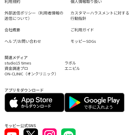
利用規約
個人情報取り扱い
が選択可能
Ｌクイック入金では金融機関の営業時間にかかわらず、24時間3
外部送信ポリシー（利用者情報の
カスタマーハラスメントに対する
65日決済
送信について）
行動指針
◆ビットコインの積立投資
会社概要
ご利用ガイド
https://coincheck.com/ja/reser
ves_lp
ヘルプ/お問い合わせ
モッピーSDGs
◆仮想通貨を貸して有効活用
Ｌ貸仮想通貨サービスで、一定期間貸付を行うだけで、所定の
利用
料を付与
関連メディア
studio15 times
ラボル
◆電気代／ガス代の支払いでビットコインをもらえる
資金調達プロ
エニピル
Ｌ公共料金の支払いでビットコインをもらえるCoincheck
でん
ON-CLINIC（オンクリニック）
き／Coincheckガスを提供
◆ポイントを仮想通貨に交換
アプリをダウンロード
Ｌマネックス証券のマネックスポイントから、BTC・XRP・E
TH
への交換が可能
◆最新の取り扱い通貨
https://coincheck.com/ja/artic
le/336
モッピー公式SNS