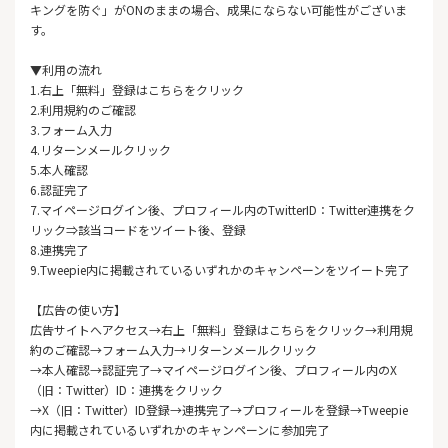
キングを防ぐ」がONのままの場合、成果にならない可能性がございま
す。
▼利用の流れ
1.右上「無料」登録はこちらをクリック
2.利用規約のご確認
3.フォーム入力
4.リターンメールクリック
5.本人確認
6.認証完了
7.マイページログイン後、プロフィール内のTwitterID：Twitter連携をク
リック⇒該当コードをツイート後、登録
8.連携完了
9.Tweepie内に掲載されているいずれかのキャンペーンをツイート完了
【広告の使い方】
広告サイトへアクセス→右上「無料」登録はこちらをクリック→利用規
約のご確認→フォーム入力→リターンメールクリック
→本人確認→認証完了→マイページログイン後、プロフィール内のX
（旧：Twitter）ID：連携をクリック
→X（旧：Twitter）ID登録→連携完了→プロフィールを登録→Tweepie
内に掲載されているいずれかのキャンペーンに参加完了