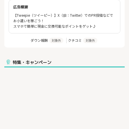
広告概要
【Tweepie（ツイーピー）】X（旧：Twitter）でのPR投稿などで
お小遣いを稼ごう！
スマホで簡単に現金に交換可能なポイントをゲット♪
ダウン報酬
クチコミ
対象外
対象外
特集・キャンペーン