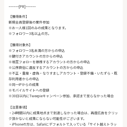
ｰｰｰｰｰｰ[PR]ｰｰｰｰｰｰ
【獲得条件】
新規会員登録後の案件参加
※お一人様1回のみの成果となります。
※フォロワー3名以上の方。
【獲得対象外】
※フォロワー3名未満の方からの申込
※鍵付きアカウントの方からの申込
※相互フォローを標榜するアカウントの方からの申込
※公序良俗に違反するアカウントの方からの申込
※不正・重複・虚偽・なりすましアカウント・登録不備・いたずら・既
存利用者からの申込
※同一IPからの成果
※モバイルサイトへの登録
※30日以内にTweepieキャンペーン参加、承認まで至らなかった場合
【注意事項】
・24時間以内に成果地点まで到達しなかった場合は、再度広告をクリッ
ク頂かないと成果にならない可能性がございます。
・iPhoneの方は、Safariにデフォルトで入っている「サイト越えトラッ