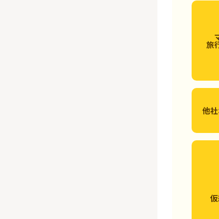
旅
他社
仮