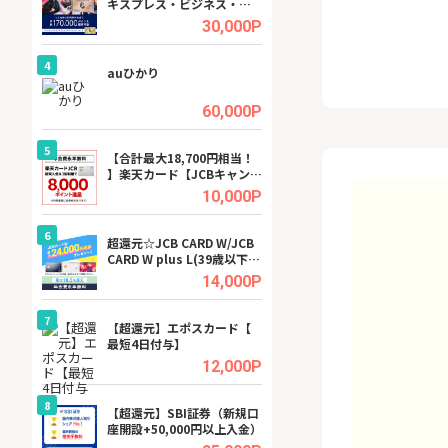
キスプレス・ビジネス・ゴ
ーカー【女性のた
ールド・カード
ターサイト】
.5%
30,000P
4
4
行）
auひかり
【リピートOK】I
ビジネスツール導
高還元中※
.0%
60,000P
5
5
a（
【合計最大18,700円相当！
※還元アップ※DO
】楽天カード【JCBキャンペ
（新規物件問合せ
ーン実施中】
.5%
10,000P
6
6
tel
超還元☆JCB CARD W/JCB
【無料即P】FANZ
CARD W plus L(39歳以下限
料トライアル）
定)
.0%
14,000P
7
7
【超還元】エポスカード【
【無料アンケート
最短4日付与】
15歳〜29歳のみ
ンサイト
.0%
12,000P
8
8
【超還元】SBI証券（新規口
GFS無料特別講座
座開設+50,000円以上入金）
聴）