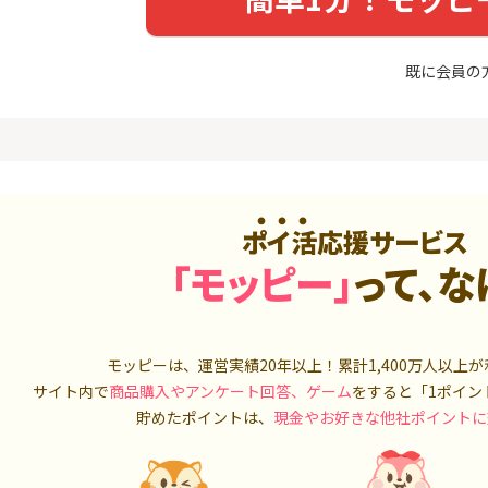
めのモニ
最短4日付与】
14,000P
12,000P
既に会員の
4
4
Tトレンド
超還元☆JCB CARD W/JCB
松井証券【
入診断※
CARD W plus L(39歳以下限
定)
5,000P
14,000P
5
5
OR賃貸
【超還元！】ライフカード
SUSTEN(
）
（利用）
座
2,100P
10,000P
ポイ活応援サービス
6
6
「モッピー」
って、な
A TV（無
三菱ＵＦＪカード【アメリ
マネックス証
カン・エキスプレス®限定】
取引可能★
550P
13,000P
7
7
3回回答（
PayPayカード＜最短7日付
日産証券の利
モッピーは、運営実績20年以上！累計
1,400万人
以上が
）】楽天イ
与＞
1,000万円
サイト内で
商品購入やアンケート回答、ゲーム
をすると「1ポイン
700P
1,000P
貯めたポイントは、
現金やお好きな他社ポイントに
8
8
（動画視
【過去最高★20,000P】JAL
日産証券の利
カード CLUB-Aゴールドカー
500万円投資
ド/CLUB-Aカード（VISA）