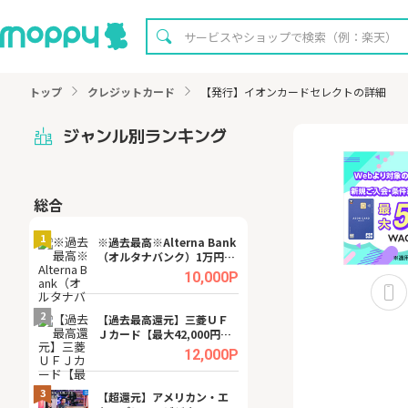
トップ
クレジットカード
【発行】イオンカードセレクトの詳細
ジャンル別ランキング
総合
無料
1
1
※過去最高※Alterna Bank
【無料即P】dア
（オルタナバンク）1万円投
【31日間無料】
資完了
.0%
10,000P
2
2
宿予
【過去最高還元】三菱ＵＦ
【8/16まで超還元
Ｊカード【最大42,000円相
XT[31日間無料お
当】
.0%
12,000P
3
3
ング
【超還元】アメリカン・エ
※還元UP※ヴィ