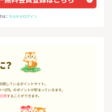
座開設
18,000P
1,500P
方は
こちらからログイン
4
4
口座開設】
ミラリタ｜初回投資でAmaz
NUR
onギフト5,000円分プレゼ
ョン）
ント
1,500P
15,000P
5
5
サステン)NISA口
みずほ銀行 口座開設
EO光
14,000P
6,000P
6
6
に？
券★100円から
SBI FXトレード【無料口座
Yステ
開設】
8,500P
4,500P
7
7
回りファンド(
松井証券【口座開設】
お名前
利用しているポイントサイト。
投資完了)
ト=1円」のポイントが貯まっていきます。
75,000P
1,500P
交換
することができます。
8
8
回りファンド(
※過去最高20,000P！※【三
Aira
完了)
井住友銀行】法人ネット口
座 Trunk