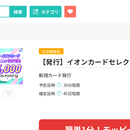
検索
カテゴリ
年会費無料
【発行】イオンカードセレク
クレカ
証券
新規カード発行
1
1
ニメストア
【過去最高還元】三菱ＵＦ
※15日まで
Ｊカード【最大42,000円相
FJ eスマー
予定反映
30分程度
当】
カブコム証
800P
12,000P
確定反映
45日程度
2
2
！】U-NE
【合計最大18,700円相当！
【超還元】S
試し]
】楽天カード【JCBキャンペ
座開設+50,
ーン実施中】
2,000P
10,000P
3
3
簡単1分！モッピ
ーナスウォ
【超還元】エポスカード【
IG証券