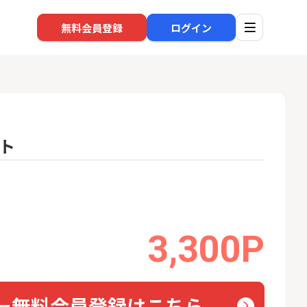
無料会員登録
ログイン
ト
口座開設
回線
1
1
高還元中※三菱U
※過去最高※Alterna Bank
auひ
ト証券（旧：au
（オルタナバンク）1万円投
券）
資完了
16,000P
10,000P
3,300P
2
2
BI証券（新規口
SBI新生銀行「口座開設」
ソフト
000円以上入金）
nk Li
25,000P
1,500P
3
3
ー無料会員登録はこちら
【合計8,000P】楽天銀行 口
グロー