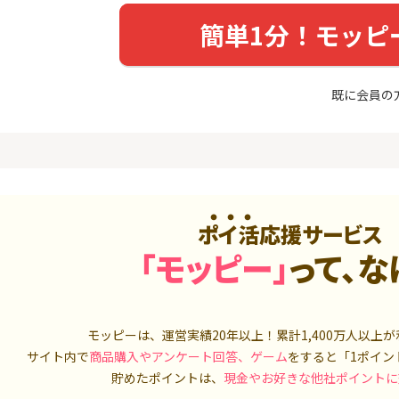
めのモニ
（利用）
14,000P
10,000P
簡単1分！モッピ
4
4
（動画視
【超還元】エポスカード【
三菱UFJ 
最短4日付与】
：auカブコ
既に会員の
900P
12,000P
5
5
ニメストア
超還元☆JCB CARD W/JCB
松井証券【
CARD W plus L(39歳以下限
定)
800P
14,000P
6
6
Tトレンド
【8/9まで13,000P】三井住
SBI証券 確
ポイ活応援サービス
入診断※
友カード ゴールド（NL）
o
5,000P
13,000P
「モッピー」
って、な
7
7
ds(ファ
【過去最高★20,000P】JAL
JFX「MATR
家登録】
カード CLUB-Aゴールドカー
トリックス
ド/CLUB-Aカード（VISA）
2,500P
20,000P
モッピーは、運営実績20年以上！累計
1,400万人
以上が
サイト内で
商品購入やアンケート回答、ゲーム
をすると「1ポイン
8
8
しのコン
【合計最大18,700円相当！
【高還元】楽天
貯めたポイントは、
現金やお好きな他社ポイントに
】楽天カード【JCBキャンペ
ーン実施中】