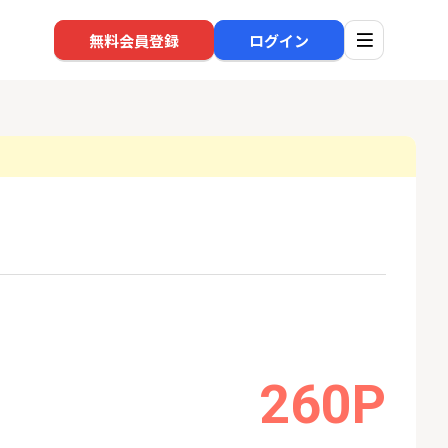
無料会員登録
ログイン
口座開設
回線
1
1
規口座開設+50,
※過去最高※Alterna Bank
ソフト
入金）
（オルタナバンク）1万円投
nk Li
資完了
22,000P
10,000P
2
2
SBI新生銀行「口座開設」
auひ
260P
18,000P
1,500P
3
3
【合計8,000P】楽天銀行 口
【東海