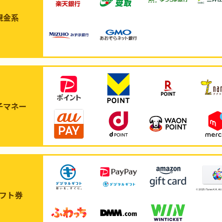
現金系
子マネー
フト券