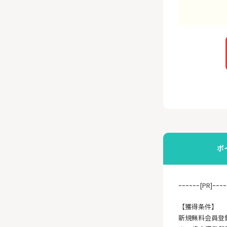
ポ
ｰｰｰｰｰｰ[PR]ｰｰｰｰ
【獲得条件】
新規無料会員登