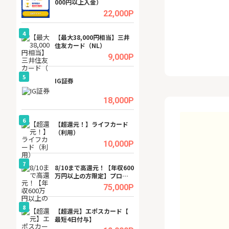
000円以上入金）
ーカー【女性のた
ターサイト】
.5%
22,000P
4
4
ング
【最大38,000円相当】三井
GFS無料特別講座
住友カード（NL）
聴）
.5%
9,000P
5
5
tel
IG証券
【無料即P】dア
【31日間無料】
.0%
18,000P
6
6
行）
【超還元！】ライフカード
【リピートOK】I
（利用）
ビジネスツール導
高還元中※
.0%
10,000P
7
7
内
8/10まで高還元！【年収600
【還元UP中】Fun
万円以上の方限定】プロパ
ンズ)【無料投資
ティエージェントの不動産
.0%
75,000P
投資WEB面談
8
8
ワクワ
【超還元】エポスカード【
【無料相談】暮ら
ャ
最短4日付与】
シェルジュ