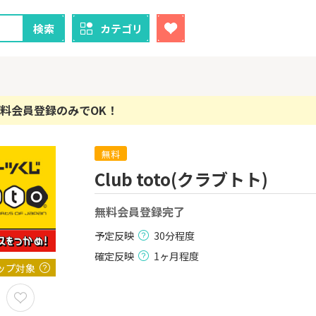
検索
カテゴリ
料会員登録のみでOK！
無料
クレカ
証券
Club toto(クラブトト)
1
1
【最大38,000円相当】三井
SBI証券（新
住友カード（NL）
000円以上
無料会員登録完了
8,000P
9,000P
予定反映
30分程度
2
2
！】U-NE
【過去最高還元】三菱ＵＦ
IG証券
確定反映
1ヶ月程度
試し]
Ｊカード【最大42,000円相
ップ対象
当】
2,000P
12,000P
3
3
ーナスウォ
【超還元！】ライフカード
楽天証券