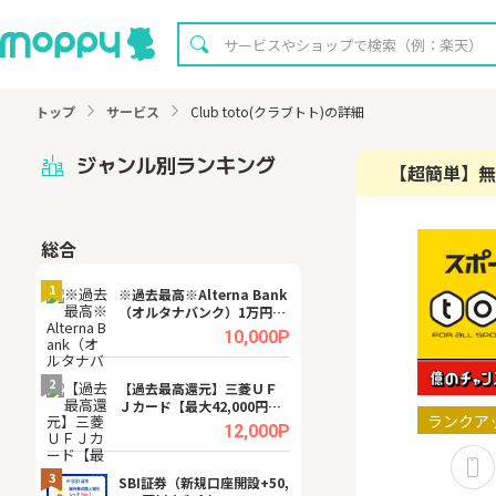
トップ
サービス
Club toto(クラブトト)の詳細
ジャンル別ランキング
【超簡単】無
総合
無料
1
1
※過去最高※Alterna Bank
Cievo(シエボ)
（オルタナバンク）1万円投
資完了
.0%
10,000P
2
2
宿予
【過去最高還元】三菱ＵＦ
【8/16まで超還元
Ｊカード【最大42,000円相
XT[31日間無料お
ランクア
当】
.0%
12,000P
3
3
a（
SBI証券（新規口座開設+50,
※還元UP※ヴィ