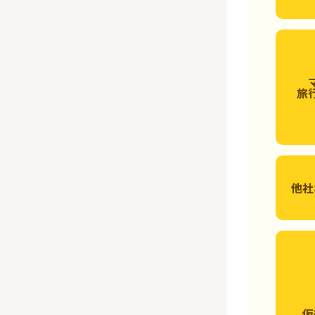
旅
他社
仮