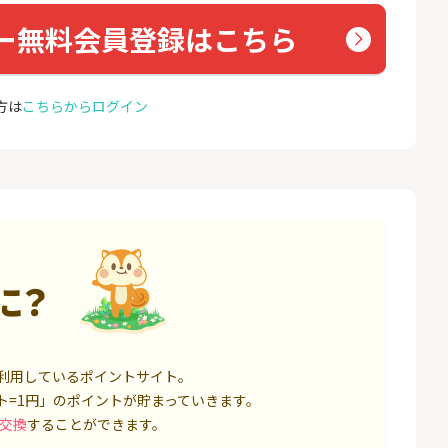
座開設
コミュ
13,000P
1,500P
ー無料会員登録はこちら
4
4
eスマート証券（旧
※合計最大81,800円相当※
GMO
ム証券）
【三井住友銀行】Olive口座
(新規
方は
こちらからログイン
開設
16,000P
4,400P
5
5
口座開設】
【超還元】SBI証券(新規総
ドコモ 
合口座開設+NISA口座開設)
1,500P
7,500P
6
6
定拠出年金 iDeC
松井証券【口座開設】
NUR
ョン）
6,000P
1,500P
に？
7
7
IX TRADER（マ
SBI証券 確定拠出年金 iDeC
カシモ
トレーダー）」
o
ス）
12,000P
6,000P
利用しているポイントサイト。
ト=1円」のポイントが貯まっていきます。
8
8
証券 iDeCo
※過去最高20,000P！※【三
BB.e
交換
することができます。
井住友銀行】法人ネット口
ーエキ
座 Trunk