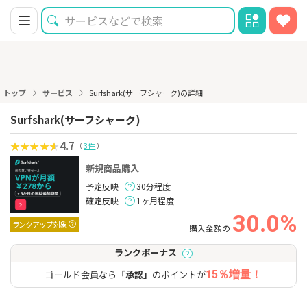
トップ
サービス
Surfshark(サーフシャーク)の詳細
Surfshark(サーフシャーク)
4.7
（
3件
）
新規商品購入
予定反映
30分程度
確定反映
1ヶ月程度
30.0%
ランクアップ対象
購入金額の
ランクボーナス
ゴールド会員なら
「承認」
のポイントが
15％増量！