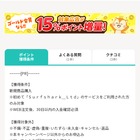
よくある質問
クチコミ
ポイント
獲得条件
（1件）
（3件）
ｰｰｰｰｰｰ[PR]ｰｰｰｰｰｰ
【獲得条件】
新規商品購入
※初めて「Ｓｕｒｆｓｈａｒｋ＿Ｌｔｄ」のサービスをご利用された方
のみ対象
※WEB注文後、30日以内の入金確認必須
【獲得対象外】
※不備･不正･虚偽･重複･いたずら･未入金･キャンセル･返品
※本キャンペーンページ以外からのお申込み