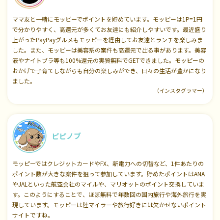
ママ友と一緒にモッピーでポイントを貯めています。モッピーは1P=1円
で分かりやすく、高還元が多くてお友達にも紹介しやすいです。最近盛り
上がったPayPayグルメもモッピーを経由してお友達とランチを楽しみま
した。また、モッピーは美容系の案件も高還元で出る事があります。美容
液やナイトブラ等も100%還元の実質無料でGETできました。モッピーの
おかげで子育てしながらも自分の楽しみができ、日々の生活が豊かになり
ました。
（インスタグラマー）
ピピノブ
モッピーではクレジットカードやFX、新電力への切替など、1件あたりの
ポイント数が大きな案件を狙って参加しています。貯めたポイントはANA
やJALといった航空会社のマイルや、マリオットのポイント交換していま
す。このようにすることで、ほぼ無料で年数回の国内旅行や海外旅行を実
現しています。モッピーは陸マイラーや旅行好きには欠かせないポイント
サイトですね。