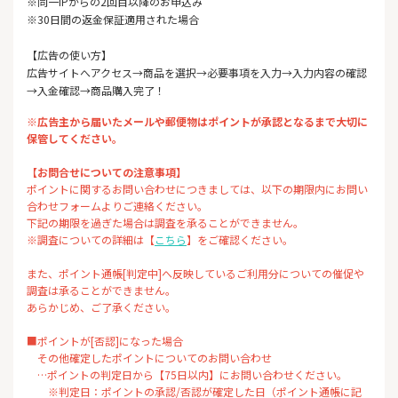
※同一IPからの2回目以降のお申込み
※30日間の返金保証適用された場合
【広告の使い方】
広告サイトへアクセス→商品を選択→必要事項を入力→入力内容の確認
→入金確認→商品購入完了！
※広告主から届いたメールや郵便物はポイントが承認となるまで大切に
保管してください。
【お問合せについての注意事項】
ポイントに関するお問い合わせにつきましては、以下の期限内にお問い
合わせフォームよりご連絡ください。
下記の期限を過ぎた場合は調査を承ることができません。
※調査についての詳細は【
こちら
】をご確認ください。
また、ポイント通帳[判定中]へ反映しているご利用分についての催促や
調査は承ることができません。
あらかじめ、ご了承ください。
■ポイントが[否認]になった場合
その他確定したポイントについてのお問い合わせ
…ポイントの判定日から【75日以内】にお問い合わせください。
※判定日：ポイントの承認/否認が確定した日（ポイント通帳に記