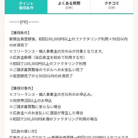
よくある質問
クチコミ
ポイント
獲得条件
（0件）
（0件）
ｰｰｰｰｰｰ[PR]ｰｰｰｰｰｰ
【獲得条件】
新規会員登録後、初回100,000円以上のファクタリング利用＋90日以内
の弁済完了
※フリーランス・個人事業主の方のみが対象となります。
※広告主新規（当広告主を初めて利用する方）
※初回で100,000円以上のファクタリング利用
※ご請求書買取後のラボルへのお支払い完了
※仮登録完了から90日以内の弁済完了
【獲得対象外】
※フリーランス・個人事業主の方以外のお申込み。
※同世帯2回以上のお申込
※ご請求書買取に至らない場合
※広告主へのお支払いに遅延が発生した場合
※初回で100,000円未満のファクタリング利用の場合
【広告の使い方】
広告サイトへアクセス → 新規会員登録→初回100,000円以上のファクタ