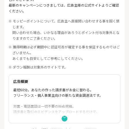
最新のキャンペーンにつきましては、広告主様の公式サイトよりご確認
ください。
※ モッピーポイントについて、広告主へ直接問い合わせする事を固く禁
じます。
問い合わせた場合、いかなる理由があろうとポイント付与対象外とな
りますのでご了承ください。
※ 獲得時期は必ず期間中に認証可否が確定する事を保証するものではご
ざいません。
あくまでも目安としてご参考にしてください。
※ ダウン報酬は対象外のサイトです。
広告概要
最短60分。あなたの作った請求書がお金に替わる。
フリーランス・個人事業主向けの新たな資金調達法です。
対面・電話面談は一切不要のWeb完結。
請求書と取引のエビデンスをアップロードするだけで、
今から最短60分後にはあなたの銀行口座に振り込みがされていま
す。