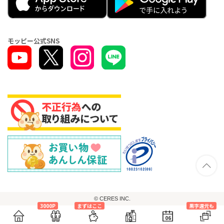
モッピー公式SNS
© CERES INC.
3000P
まずはここ
黒字還元も
06