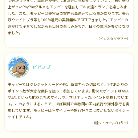
で分かりやすく、高還元が多くてお友達にも紹介しやすいです。最近盛り
上がったPayPayグルメもモッピーを経由してお友達とランチを楽しみま
した。また、モッピーは美容系の案件も高還元で出る事があります。美容
液やナイトブラ等も100%還元の実質無料でGETできました。モッピーの
おかげで子育てしながらも自分の楽しみができ、日々の生活が豊かになり
ました。
（インスタグラマー）
ピピノブ
モッピーではクレジットカードやFX、新電力への切替など、1件あたりの
ポイント数が大きな案件を狙って参加しています。貯めたポイントはANA
やJALといった航空会社のマイルや、マリオットのポイント交換していま
す。このようにすることで、ほぼ無料で年数回の国内旅行や海外旅行を実
現しています。モッピーは陸マイラーや旅行好きには欠かせないポイント
サイトですね。
（陸マイラー/ブロガー）