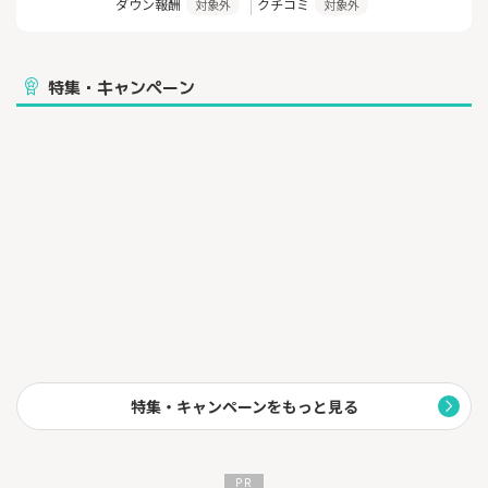
ダウン報酬
クチコミ
対象外
対象外
～～おすすめのポイント～～
１：Web完結の3ステップでお申し込み完了
特集・キャンペーン
会員登録、請求書アップロード、取引エビデンス（取引先とのメ
ールなど）をアップロードするだけで、お申込み完了です。
２：最短60分、欲しい時に現金が手に入る
最短60分の業界最速水準であなたの銀行口座にお支払いいたしま
す。
さらに東証プライム上場企業である株式会社セレスの100%子会社
株式会社ラボルの運営なので、安心してご利用いただけます。
３：リーズナブルな料金
初期費用や月額費用、その他諸経費はかからず、サービス利用料
の10％のみで利用可能です。
４：土日祝も入金対応
業界では珍しく「土日祝の審査・入金」に対応しているので、時
特集・キャンペーンをもっと見る
間にとらわれず好きな時に資金調達が可能です。