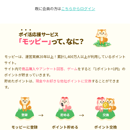
既に会員の方は
こちらからログイン
ポイ活応援サービス
「モッピー」
って、なに？
モッピーは、運営実績20年以上！累計
1,400万人
以上が利用しているポイント
サイト。
サイト内で
商品購入やアンケート回答、ゲーム
をすると「1ポイント=1円」の
ポイントが貯まっていきます。
貯めたポイントは、
現金やお好きな他社ポイントに交換
することができま
す。
モッピーに登録
ポイント貯める
ポイント交換