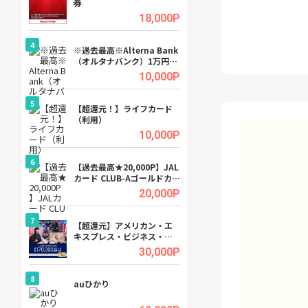
券
(ラボル)」
.5%
18,000P
4
4
ング
※過去最高※Alterna Bank
【無料即P】dア
（オルタナバンク）1万円投
【31日間無料】
資完了
.5%
10,000P
5
5
tel
【超還元！】ライフカード
グリーン・ワーク
（利用）
料資料請求
.0%
10,000P
6
6
行）
【過去最高★20,000P】JAL
【無料即550P】D
カード CLUB-Aゴールドカー
無料トライアル）
ド/CLUB-Aカード（VISA）
.0%
20,000P
7
7
ワクワ
【超還元】アメリカン・エ
【リピートOK】I
ャ
キスプレス・ビジネス・ゴ
ビジネスツール導
ールド・カード
高還元中※
.0%
30,000P
8
8
auひかり
※還元アップ※DO
（新規物件問合せ