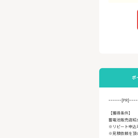
ポ
ｰｰｰｰｰｰ[PR]ｰｰｰｰ
【獲得条件】
蓄電池販売店紹
※リピート申込
※見積依頼を頂