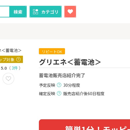
検索
カテゴリ
リピートOK
ップ対象
グリエネ＜蓄電池＞
クレカ
証券
5.0
（
3件
）
蓄電池販売店紹介完了
1
1
！】U-NE
【過去最高還元】三菱ＵＦ
【8/9まで超
試し]
Ｊカード【最大42,000円相
（新規口座開設
予定反映
30分程度
当】
上入金）
2,000P
12,000P
確定反映
販売店紹介後60日程度
2
2
しのコン
【超還元！】ライフカード
※土日限定
（利用）
券
5,000P
10,000P
3
3
簡単1分！モッピ
「labol
【超還元】エポスカード【
JFX「MATR