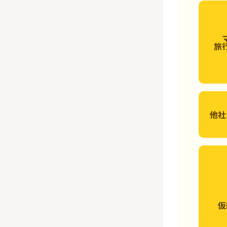
旅
他社
仮