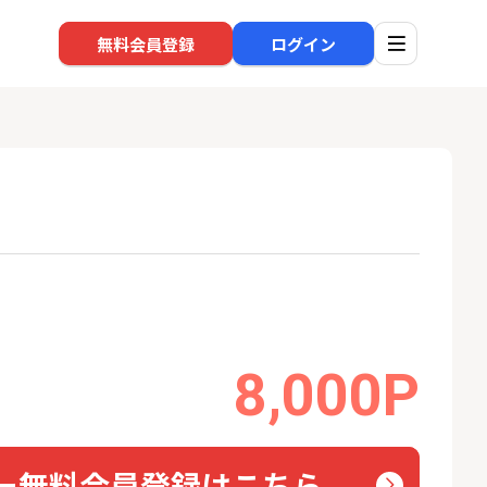
無料会員登録
ログイン
口座開設
回線
1
1
還元】SBI証券
※過去最高※Alterna Bank
auひ
+50,000円以
（オルタナバンク）1万円投
資完了
24,000P
10,000P
8,000P
2
2
超還元※楽天証
【合計8,000P】楽天銀行 口
ソフト
座開設
nk Li
18,000P
1,500P
3
3
ー無料会員登録はこちら
IX TRADER（マ
SBI新生銀行「口座開設」
NUR