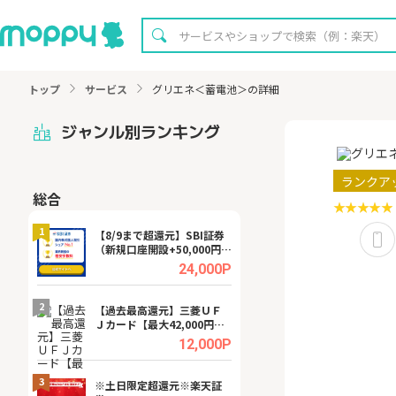
トップ
サービス
グリエネ＜蓄電池＞の詳細
ジャンル別ランキング
ランクア
総合
無料
1
1
【8/9まで超還元】SBI証券
【8/16まで超還元
（新規口座開設+50,000円以
XT[31日間無料お
上入金）
.0%
24,000P
2
2
宿予
【過去最高還元】三菱ＵＦ
【無料相談】暮ら
Ｊカード【最大42,000円相
シェルジュ
当】
.0%
12,000P
3
3
a（
※土日限定超還元※楽天証
請求書買取サービス