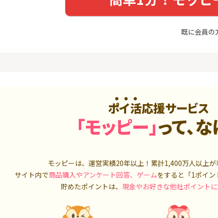
最短4日付与】
トリックス
20,000P
12,000P
既に会員の
4
4
ニメストア
【合計最大18,700円相当！
※15日まで
】楽天カード【JCBキャンペ
FJ eスマー
ーン実施中】
カブコム証
800P
10,000P
5
5
ホース 無
【8/9まで12,000P】三井住
IG証券
友カード（NL）
4,000P
12,000P
ポイ活応援サービス
6
6
「モッピー」
って、な
MM TV（
8/9まで高還元リクルートカ
【高還元】楽天
ード
550P
5,000P
7
7
Tトレンド
【過去最高★20,000P】JAL
【合計最大78
モッピーは、運営実績20年以上！累計
1,400万人
以上が
入診断※
カード CLUB-Aゴールドカー
三菱ＵＦＪ
サイト内で
商品購入やアンケート回答、ゲーム
をすると「1ポイン
ド/CLUB-Aカード（VISA）
ラスセット
5,000P
20,000P
貯めたポイントは、
現金やお好きな他社ポイントに
8
8
OR賃貸
超還元☆JCB CARD W/JCB
SBI証券 確
）
CARD W plus L(39歳以下限
o
定)