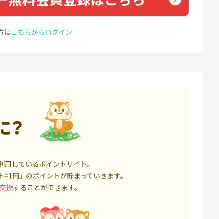
トレーダー）」
ョン）
12,000P
1,500P
方は
こちらからログイン
4
4
高還元中※三菱U
※合計最大82,400円相当※
auひ
ト証券（旧：au
【三井住友銀行】Olive口座
u光So
券）
開設
16,000P
4,400P
5
5
※本日最終日※【三菱ＵＦ
お名前
Ｊ銀行】普通預金口座開設
18,000P
4,000P
6
6
に？
証券 iDeCo
【超還元】SBI証券(新規総
※過去
合口座開設+NISA口座開設)
MAX
ス）
3,200P
7,500P
7
7
,500円相当】
みずほ銀行 口座開設
モバレ
利用しているポイントサイト。
銀行資産運用プ
ト=1円」のポイントが貯まっていきます。
17,000P
6,000P
交換
することができます。
8
8
定拠出年金 iDeC
SBI FXトレード【無料口座
ドコモ
開設】