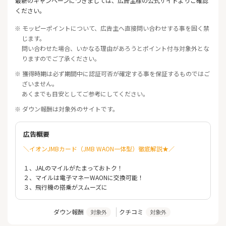
最新のキャンペーンにつきましては、広告主様の公式サイトよりご確認
ください。
※ モッピーポイントについて、広告主へ直接問い合わせする事を固く禁
じます。
問い合わせた場合、いかなる理由があろうとポイント付与対象外とな
りますのでご了承ください。
※ 獲得時期は必ず期間中に認証可否が確定する事を保証するものではご
ざいません。
あくまでも目安としてご参考にしてください。
※ ダウン報酬は対象外のサイトです。
広告概要
＼イオンJMBカード（JMB WAON一体型）徹底解説★／
１、JALのマイルがたまっておトク！
２、マイルは電子マネーWAONに交換可能！
３、飛行機の搭乗がスムーズに
ダウン報酬
クチコミ
対象外
対象外