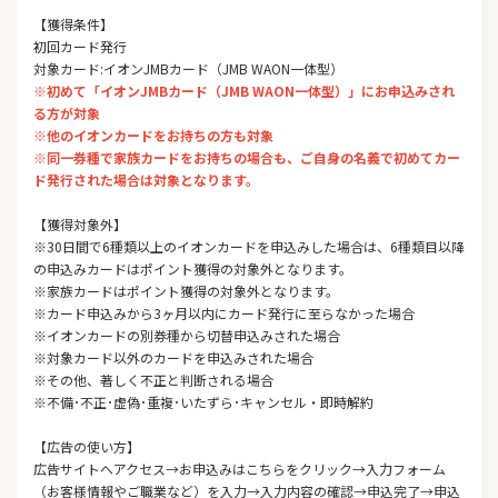
【獲得条件】
初回カード発行
対象カード:イオンJMBカード（JMB WAON一体型）
※初めて「イオンJMBカード（JMB WAON一体型）」にお申込みされ
る方が対象
※他のイオンカードをお持ちの方も対象
※同一券種で家族カードをお持ちの場合も、ご自身の名義で初めてカー
ド発行された場合は対象となります。
【獲得対象外】
※30日間で6種類以上のイオンカードを申込みした場合は、6種類目以降
の申込みカードはポイント獲得の対象外となります。
※家族カードはポイント獲得の対象外となります。
※カード申込みから3ヶ月以内にカード発行に至らなかった場合
※イオンカードの別券種から切替申込みされた場合
※対象カード以外のカードを申込みされた場合
※その他、著しく不正と判断される場合
※不備･不正･虚偽･重複･いたずら･キャンセル・即時解約
【広告の使い方】
広告サイトへアクセス→お申込みはこちらをクリック→入力フォーム
（お客様情報やご職業など）を入力→入力内容の確認→申込完了→申込