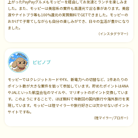
上がったPayPayグルメもモッピーを経由してお友達とランチを楽しみま
した。また、モッピーは美容系の案件も高還元で出る事があります。美容
液やナイトブラ等も100%還元の実質無料でGETできました。モッピーの
おかげで子育てしながらも自分の楽しみができ、日々の生活が豊かになり
ました。
（インスタグラマー）
ピピノブ
モッピーではクレジットカードやFX、新電力への切替など、1件あたりの
ポイント数が大きな案件を狙って参加しています。貯めたポイントはANA
やJALといった航空会社のマイルや、マリオットのポイント交換していま
す。このようにすることで、ほぼ無料で年数回の国内旅行や海外旅行を実
現しています。モッピーは陸マイラーや旅行好きには欠かせないポイント
サイトですね。
（陸マイラー/ブロガー）