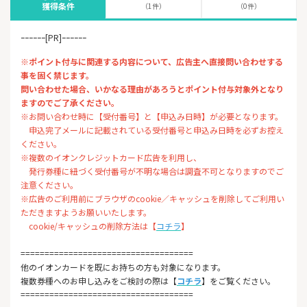
獲得条件
（1件）
（0件）
ｰｰｰｰｰｰ[PR]ｰｰｰｰｰｰ
※ポイント付与に関連する内容について、広告主へ直接問い合わせする
事を固く禁じます。
問い合わせた場合、いかなる理由があろうとポイント付与対象外となり
ますのでご了承ください。
※お問い合わせ時に【受付番号】と【申込み日時】が必要となります。
申込完了メールに記載されている受付番号と申込み日時を必ずお控え
ください。
※複数のイオンクレジットカード広告を利用し、
発行券種に紐づく受付番号が不明な場合は調査不可となりますのでご
注意ください。
※広告のご利用前にブラウザのcookie／キャッシュを削除してご利用い
ただきますようお願いいたします。
cookie/キャッシュの削除方法は【
コチラ
】
====================================
他のイオンカードを既にお持ちの方も対象になります。
複数券種へのお申し込みをご検討の際は【
コチラ
】をご覧ください。
====================================