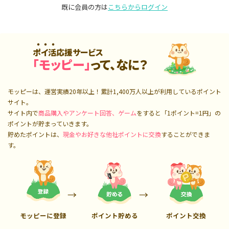
既に会員の方は
こちらからログイン
ポイ活応援サービス
「モッピー」
って、なに？
モッピーは、運営実績20年以上！累計
1,400万人
以上が利用しているポイント
サイト。
サイト内で
商品購入やアンケート回答、ゲーム
をすると「1ポイント=1円」の
ポイントが貯まっていきます。
貯めたポイントは、
現金やお好きな他社ポイントに交換
することができま
す。
モッピーに登録
ポイント貯める
ポイント交換