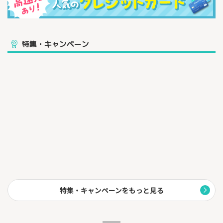
います。
⑤お買物券200円分プレゼント
新規お申込みのお客さまへ、NEXCO中日本エリアのSA/PAでご
利用いただけるお買物券200円分をプレゼント
特集・キャンペーン
⑥イオンE-NEXCO pass ETCカード自動付帯
特集・キャンペーンをもっと見る