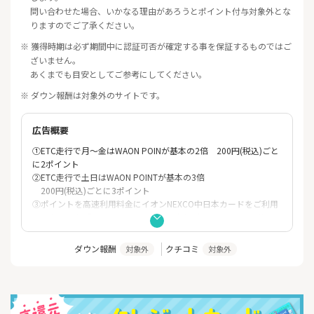
問い合わせた場合、いかなる理由があろうとポイント付与対象外とな
りますのでご了承ください。
※ 獲得時期は必ず期間中に認証可否が確定する事を保証するものではご
ざいません。
あくまでも目安としてご参考にしてください。
※ ダウン報酬は対象外のサイトです。
広告概要
①ETC走行で月～金はWAON POINが基本の2倍 200円(税込)ごと
に2ポイント
②ETC走行で土日はWAON POINTが基本の3倍
200円(税込)ごとに3ポイント
③ポイントを高速利用料金にイオンNEXCO中日本カードをご利用
でてたまった「WAON POINT」をETC走行（ETCマイレージサー
ビス無料通行分）に交換できます。
1,000WAON POINT → E-NEXCOポイント1,000ポイント（1,00
ダウン報酬
クチコミ
対象外
対象外
0円分相当）
④対象店舗でポイント2倍
NEXCO中日本エリアのSA/PA内の対象店舗でイオンE-NEXCO中日
本カードをご利用頂くと、
WAON POINTが基本の2倍たまります。※一部対象外の店舗がござ