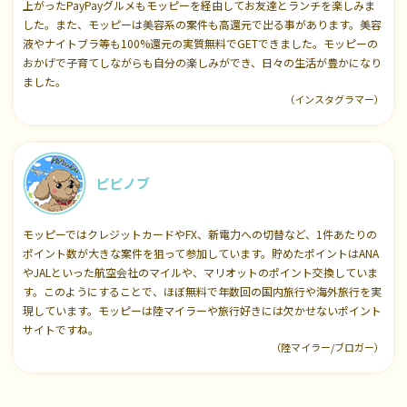
上がったPayPayグルメもモッピーを経由してお友達とランチを楽しみま
した。また、モッピーは美容系の案件も高還元で出る事があります。美容
液やナイトブラ等も100%還元の実質無料でGETできました。モッピーの
おかげで子育てしながらも自分の楽しみができ、日々の生活が豊かになり
ました。
（インスタグラマー）
ピピノブ
モッピーではクレジットカードやFX、新電力への切替など、1件あたりの
ポイント数が大きな案件を狙って参加しています。貯めたポイントはANA
やJALといった航空会社のマイルや、マリオットのポイント交換していま
す。このようにすることで、ほぼ無料で年数回の国内旅行や海外旅行を実
現しています。モッピーは陸マイラーや旅行好きには欠かせないポイント
サイトですね。
（陸マイラー/ブロガー）