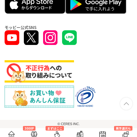
モッピー公式SNS
© CERES INC.
3000P
まずはここ
黒字還元も
09