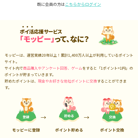
既に会員の方は
こちらからログイン
ポイ活応援サービス
「モッピー」
って、なに？
モッピーは、運営実績20年以上！累計
1,400万人
以上が利用しているポイント
サイト。
サイト内で
商品購入やアンケート回答、ゲーム
をすると「1ポイント=1円」の
ポイントが貯まっていきます。
貯めたポイントは、
現金やお好きな他社ポイントに交換
することができま
す。
モッピーに登録
ポイント貯める
ポイント交換