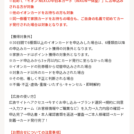
※初めて「イオン NEXCO中日本カード（WAON一体型）」にお申込み
される方が対象
※他のイオンカードをお持ちの方も対象
※同一券種で家族カードをお持ちの場合も、ご自身の名義で初めてカー
ド発行された場合は対象となります。
【獲得対象外】
※30日間で6種類以上のイオンカードを申込みした場合は、6種類目以降
の申込みカードはポイント獲得の対象外となります。
※家族カードはポイント獲得の対象外となります。
※カード申込みから3ヶ月以内にカード発行に至らなかった場合
※イオンカードの別券種から切替申込みされた場合
※対象カード以外のカードを申込みされた場合
※その他、著しく不正と判断される場合
※不備･不正･虚偽･重複･いたずら･キャンセル・即時解約
【広告の使い方】
広告サイトへアクセス→今すぐお申し込み→ブランド選択→規約に同意
→入力フォーム（お客様情報やご職業など）を入力→入力内容の確認→
申込完了→申込書・本人確認書類を返送→審査→ご本人様確認→カード
到着→カード発行完了！
【お問合せについての注意事項】