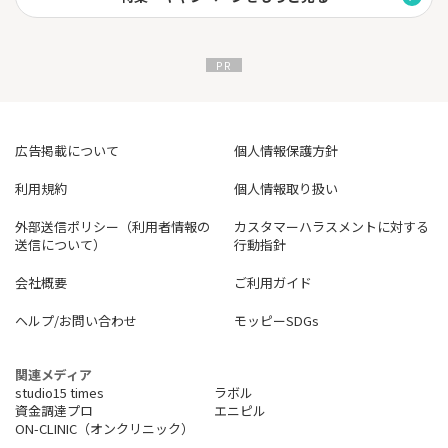
《おすすめテキスト》
◎ビットコイン始めるなら「みんなのコイン」！
◎現物取引より少額で開始可能！
◎資金効率よく取引できる！
広告掲載について
個人情報保護方針
利用規約
個人情報取り扱い
外部送信ポリシー（利用者情報の
カスタマーハラスメントに対する
送信について）
行動指針
会社概要
ご利用ガイド
ヘルプ/お問い合わせ
モッピーSDGs
関連メディア
studio15 times
ラボル
資金調達プロ
エニピル
ON-CLINIC（オンクリニック）