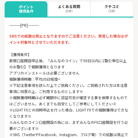
よくある質問
クチコミ
ポイント
獲得条件
（0件）
（3件）
ｰｰｰｰｰｰ[PR]ｰｰｰｰｰｰ
SNSでの拡散は禁止となりますのでご注意ください。発覚した場合はポ
イント対象外とさせていただきます。
【獲得条件】
新規口座開設申込後、「みんなのコイン」で90日以内に1取引単位以上
のお取引】で報酬獲得となります
アプリのインストールは必要ございません
報酬獲得時期：平均30日程度<
※下記注意事項を読んだ上でご挑戦ください。ご挑戦された方は本注意
事項に同意の上、ご利用するものとします※
※報酬獲得時期は必ず期間中に認証可否が確定する事を保障するもので
はございません、あくまでも目安としてご参考にしてください※
※LIGHT FXとの同時申込を行った場合、LIGHT FXでの報酬獲得はできな
くなります※
※みんなのコイン口座開設の為には、まずみんなのFX口座開設を行う必
要がございます※
※SNS（TwitterやFacebook、Instagram、ブログ等）での拡散は禁止で