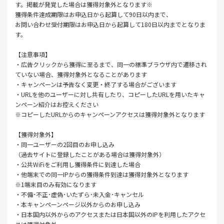
す。掲載が発覚した場合は獲得対象外となります※
獲得条件達成期限はお申込日から起算して90日以内まで、
お問い合わせ受付期限はお申込日から起算して180日以内までとなりま
す。
【注意事項】
・広告クリックから獲得に至るまで、同一の標準ブラウザ内で遷移され
ていない場合、獲得対象外となることがあります
・キャンペーンは予告なく変更・終了する場合がございます
・URLを他のユーザーに対し共有したり、コピーしたURLを用いたキャ
ンペーン紹介はお控えください
※コピーしたURLからのキャンペーンアクセスは獲得対象外となります
【獲得対象外】
・同一ユーザーの2回目のお申し込み
（過去サイトに登録したことがある場合は獲得対象外）
・公共WiFiをご利用し獲得条件に到達した場合
・他端末での同一IPからの獲得条件到達は獲得対象外となります
※1端末目のみ有効になります
・不備･不正･虚偽･いたずら･未入金･キャンセル
・本キャンペーンページ以外からのお申し込み
・日本国内以外からのアクセスまたは日本国以外のIPを利用したアクセ