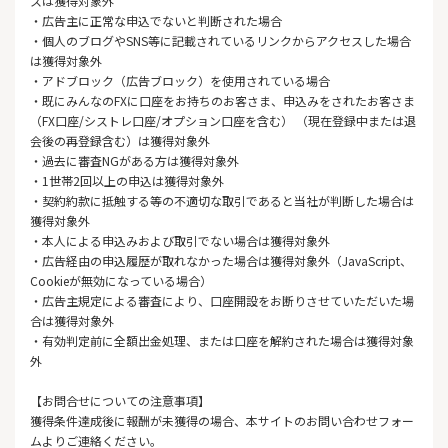
スは獲得対象外
・広告主に正常な申込でないと判断された場合
・個人のブログやSNS等に記載されているリンクからアクセスした場合
は獲得対象外
・アドブロック（広告ブロック）を使用されている場合
・既にみんなのFXに口座をお持ちのお客さま、申込みをされたお客さま
（FX口座/シストレ口座/オプション口座を含む） （現在登録中または退
会後の再登録含む）は獲得対象外
・過去に審査NGがある方は獲得対象外
・1世帯2回以上の申込は獲得対象外
・契約約款に抵触する等の不適切な取引であると当社が判断した場合は
獲得対象外
・本人による申込みおよび取引でない場合は獲得対象外
・広告経由の申込履歴が取れなかった場合は獲得対象外（JavaScript、
Cookieが無効になっている場合）
・広告主規定による審査により、口座開設をお断りさせていただいた場
合は獲得対象外
・有効判定前に全額出金処理、または口座を解約された場合は獲得対象
外
【お問合せについての注意事項】
獲得条件達成後に報酬が未獲得の場合、本サイトのお問い合わせフォー
ムよりご連絡ください。