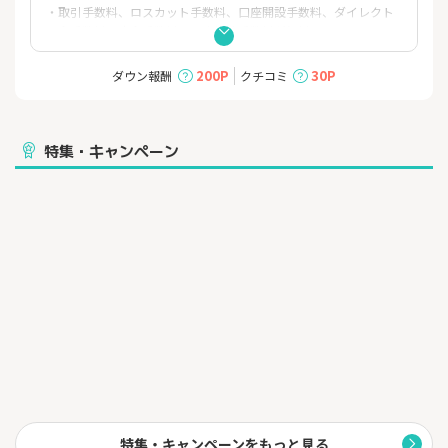
・取引手数料、ロスカット手数料、口座開設手数料、ダイレクト
入金手数料、出金手数料、口座維持手数料が無料！
・暗号資産CFDだから買いからも売りからも入れる！
・みんなのFXで培った取引ツールの利便性がそのままみんなのコ
200P
30P
ダウン報酬
クチコミ
インに！
日本で最初にFX取引をオンラインで提供。開始当初から、取引ツ
ールへのお客様の声をもとに改良を重ね、継続取引意向率約9
0%（2022年1月4日オリコン調べ）達成。長らく運用してきた
特集・キャンペーン
「みんなのFX」アプリで蓄積したノウハウを「みんなのコイン」
アプリでも活用し、リリース当初から使いやすいツール提供を実
現！
※みんなのコインはスマホアプリから。専用アプリで直感的に快
適な取引を実現。
・1つの口座で複数サービスが利用可能。自分のタイミングに合わ
せて取引したいサービスが選べる！選べるサービスはみんなのコ
イン、みんなのFX、みんなのシストレ、みんなのオプション。ま
た1つの口座だから通貨とコインの連動に伴う資産ポートフォリオ
が組みやすい。
・暗号資産の流出リスクの心配なし
・信託保全があるため、破綻リスクなし！
・安心のコールセンター対応
・国内上場企業グループが運営
特集・キャンペーンをもっと見る