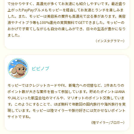
で分かりやすく、高還元が多くてお友達にも紹介しやすいです。最近盛り
上がったPayPayグルメもモッピーを経由してお友達とランチを楽しみま
した。また、モッピーは美容系の案件も高還元で出る事があります。美容
液やナイトブラ等も100%還元の実質無料でGETできました。モッピーの
おかげで子育てしながらも自分の楽しみができ、日々の生活が豊かになり
ました。
（インスタグラマー）
ピピノブ
モッピーではクレジットカードやFX、新電力への切替など、1件あたりの
ポイント数が大きな案件を狙って参加しています。貯めたポイントはANA
やJALといった航空会社のマイルや、マリオットのポイント交換していま
す。このようにすることで、ほぼ無料で年数回の国内旅行や海外旅行を実
現しています。モッピーは陸マイラーや旅行好きには欠かせないポイント
サイトですね。
（陸マイラー/ブロガー）