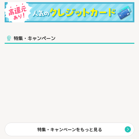
③中小企業の方のためのビジネスカード！
設立間もない法人企業様でもお申込み可能です。
（※所定の審査がございます）
④お支払いに活用いただくことで、精算業務をシンプルに！
さまざまな経費を法人カードに集約することで、経理作業の手間
特集・キャンペーン
が
緩和され、業務の効率化・振込手数料の削減が図れます。
▼こんなお支払いに便利です
・広告費、
・クラウド利用料
・通信費・各種公共料金
・広告費
・ECモール、通販
⑤カードの紛失・盗難の心配不要！
プラスチックカードの発行がないため、紛失のリスクはありませ
ん。
※カード番号は通知書でお知らせします。
⑥任意の名義でカード番号を発行可能！
特集・キャンペーンをもっと見る
法人名義・部署名義・購買費目名義など、任意の名義で発行可