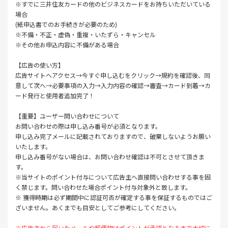
※すでに三井住友カードの他のビジネスカードをお持ちいただいている
場合
(紙申込書でのお手続きが必要のため)
※不備・不正・虚偽・重複・いたずら・キャンセル
※その他お申込内容に不備がある場合
【広告の使い方】
広告サイトへアクセス→今すぐ申し込むをクリック→規約を確認後、同
意して次へ→必要事項の入力→入力内容の確認→審査→カード到着→カ
ード発行と使用者追加完了！
【重要】ユーザー問い合わせについて
お問い合わせの際は申し込み番号が必須となります。
申し込み完了メールに記載されておりますので、破棄しないようお願い
いたします。
申し込み番号がない場合は、お問い合わせ確認は不可とさせて頂きま
す。
※当サイトのポイント付与について広告主へ直接問い合わせする事を固
く禁じます。問い合わせた場合ポイント付与対象外と致します。
※ 獲得時期は必ず期間中に認証可否が確定する事を保証するものではご
ざいません。あくまでも目安としてご参考にしてください。
※広告主から届いたメールや郵便物はポイントが承認となるまで大切に