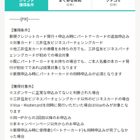
ポイント
獲得条件
（0件）
（0件）
ｰｰｰｰｰｰ[PR]ｰｰｰｰｰｰ
【獲得条件】
新規クレジットカード発行＋申込み時にパートナーカードの追加申込み
※対象カード：三井住友ビジネスパーチェシングカード
※他三井住友カードの券種をお持ちの方でも、三井住友ビジネスパーチ
ェシングカードが初めての場合対象
※既にパートナーカードをお持ちの場合でも、ご本人名義の本カード発
行が初めてであれば成果対象となります
※新規申込み時にパートナーカードの同時申込みが必須となります
【獲得対象外】
※スポンサーに正常な申込みでないと判断された場合
※三井住友ビジネスパーチェシングカード以外のビジネスカードの場合
※Visa・Mastercardを同時に発行いただいた場合はVisaのみが対象とな
ります
※同一IPからの2回目以降のお申込み
※本キャンペーンページ以外からのお申込み
※新規申込み時に使用者(パートナーカード)も同時申込みが完了しなか
った場合