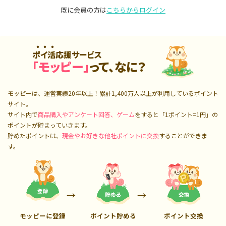
既に会員の方は
こちらからログイン
ポイ活応援サービス
「モッピー」
って、なに？
モッピーは、運営実績20年以上！累計
1,400万人
以上が利用しているポイント
サイト。
サイト内で
商品購入やアンケート回答、ゲーム
をすると「1ポイント=1円」の
ポイントが貯まっていきます。
貯めたポイントは、
現金やお好きな他社ポイントに交換
することができま
す。
モッピーに登録
ポイント貯める
ポイント交換