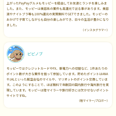
上がったPayPayグルメもモッピーを経由してお友達とランチを楽しみま
した。また、モッピーは美容系の案件も高還元で出る事があります。美容
液やナイトブラ等も100%還元の実質無料でGETできました。モッピーの
おかげで子育てしながらも自分の楽しみができ、日々の生活が豊かになり
ました。
（インスタグラマー）
ピピノブ
モッピーではクレジットカードやFX、新電力への切替など、1件あたりの
ポイント数が大きな案件を狙って参加しています。貯めたポイントはANA
やJALといった航空会社のマイルや、マリオットのポイント交換していま
す。このようにすることで、ほぼ無料で年数回の国内旅行や海外旅行を実
現しています。モッピーは陸マイラーや旅行好きには欠かせないポイント
サイトですね。
（陸マイラー/ブロガー）