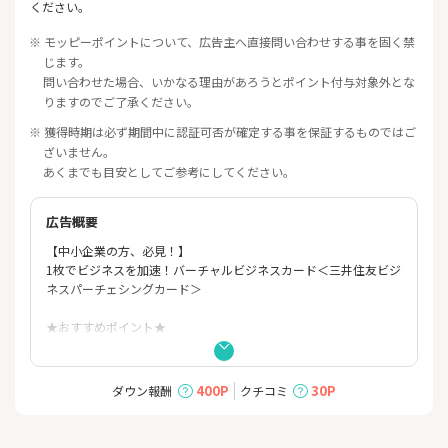
ください。
※ モッピーポイントについて、広告主へ直接問い合わせする事を固く禁
じます。
問い合わせた場合、いかなる理由があろうとポイント付与対象外とな
りますのでご了承ください。
※ 獲得時期は必ず期間中に認証可否が確定する事を保証するものではご
ざいません。
あくまでも目安としてご参考にしてください。
広告概要
【中小企業の方、必見！】
1枚でビジネスを加速！バーチャルビジネスカード＜三井住友ビジ
ネスパーチェシングカード＞
★おすすめポイント★
①年会費無料
コストもかからず、手軽に導入いただけます。
400P
30P
ダウン報酬
クチコミ
②ご利用可能枠
原則20～200万円（1回払いでのお支払いとなります）