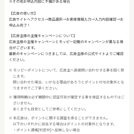
※その他お申込内容に不備がある場合
【広告の使い方】
広告サイトへアクセス→商品選択→お客様情報入力→入力内容確認→お
申込み完了！
【広告主様の主催キャンペーンについて】
広告主様の主催キャンペーンとモッピー記載のキャンペーンが異なる場
合がございます。
最新のキャンペーンにつきましては、広告主様の公式サイトよりご確認
ください。
※ モッピーポイントについて、広告主へ直接問い合わせする事を固く禁
じます。
問い合わせた場合、いかなる理由があろうとポイント付与対象外とな
りますのでご了承ください。
※ 獲得時期は必ず期間中に認証可否が確定する事を保証するものではご
ざいません。
あくまでも目安としてご参考にしてください。
※ 本広告は、ポイントに関する調査を承ることができません。
以下のいずれかに該当する場合はポイントの対象外となります。
・ポイント通帳[判定中]へ反映しない場合