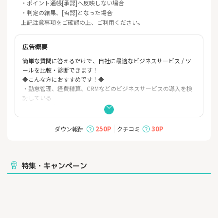
・ポイント通帳[承認]へ反映しない場合
・判定の結果、[否認]となった場合
上記注意事項をご確認の上、ご利用ください。
広告概要
簡単な質問に答えるだけで、自社に最適なビジネスサービス / ツ
ールを比較・診断できます！
◆こんな方におすすめです！◆
・勤怠管理、経費精算、CRMなどのビジネスサービスの導入を検
討している
・自社の規模や事業状況に合ったサービスが知りたい
・様々なビジネスサービス・ツールを比較したい
◆ITトレンドの特徴◆
250P
30P
ダウン報酬
クチコミ
・20種類以上のカテゴリーからあなたの会社に合ったビジネスサ
ービスが診断できます！
【企業様の比較・導入事例】
・勤怠や有給など一人ずつ確認・管理するのが大変…
特集・キャンペーン
⇒勤怠管理システムの導入で人的ミスや管理工数を削減、勤怠管
理の業務負荷から解放！
・経理業務で手入力のミスや管理工数を削減したい
⇒経費精算システムの導入で経理情報を一元管理！工数やミスを
大幅削減！
・顧客情報があちこちに…エクセル管理の限界に直面