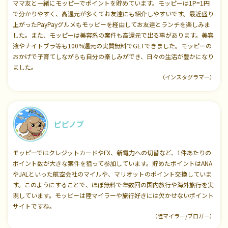
ママ友と一緒にモッピーでポイントを貯めています。モッピーは1P=1円
で分かりやすく、高還元が多くてお友達にも紹介しやすいです。最近盛り
上がったPayPayグルメもモッピーを経由してお友達とランチを楽しみま
した。また、モッピーは美容系の案件も高還元で出る事があります。美容
液やナイトブラ等も100%還元の実質無料でGETできました。モッピーの
おかげで子育てしながらも自分の楽しみができ、日々の生活が豊かになり
ました。
（インスタグラマー）
ピピノブ
モッピーではクレジットカードやFX、新電力への切替など、1件あたりの
ポイント数が大きな案件を狙って参加しています。貯めたポイントはANA
やJALといった航空会社のマイルや、マリオットのポイント交換していま
す。このようにすることで、ほぼ無料で年数回の国内旅行や海外旅行を実
現しています。モッピーは陸マイラーや旅行好きには欠かせないポイント
サイトですね。
（陸マイラー/ブロガー）