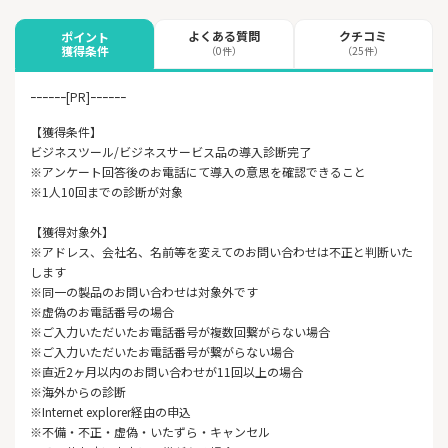
よくある質問
クチコミ
ポイント
獲得条件
（0件）
（25件）
ｰｰｰｰｰｰ[PR]ｰｰｰｰｰｰ
【獲得条件】
ビジネスツール/ビジネスサービス品の導入診断完了
※アンケート回答後のお電話にて導入の意思を確認できること
※1人10回までの診断が対象
【獲得対象外】
※アドレス、会社名、名前等を変えてのお問い合わせは不正と判断いた
します
※同一の製品のお問い合わせは対象外です
※虚偽のお電話番号の場合
※ご入力いただいたお電話番号が複数回繋がらない場合
※ご入力いただいたお電話番号が繋がらない場合
※直近2ヶ月以内のお問い合わせが11回以上の場合
※海外からの診断
※Internet explorer経由の申込
※不備・不正・虚偽・いたずら・キャンセル