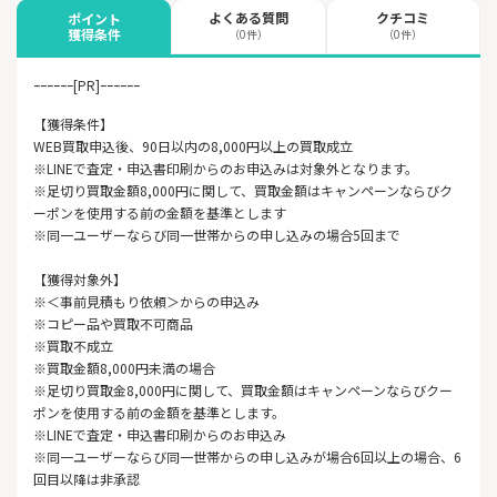
よくある質問
クチコミ
ポイント
獲得条件
（0件）
（0件）
ｰｰｰｰｰｰ[PR]ｰｰｰｰｰｰ
【獲得条件】
WEB買取申込後、90日以内の8,000円以上の買取成立
※LINEで査定・申込書印刷からのお申込みは対象外となります。
※足切り買取金額8,000円に関して、買取金額はキャンペーンならびク
ーポンを使用する前の金額を基準とします
※同一ユーザーならび同一世帯からの申し込みの場合5回まで
【獲得対象外】
※＜事前見積もり依頼＞からの申込み
※コピー品や買取不可商品
※買取不成立
※買取金額8,000円未満の場合
※足切り買取金8,000円に関して、買取金額はキャンペーンならびクー
ポンを使用する前の金額を基準とします。
※LINEで査定・申込書印刷からのお申込み
※同一ユーザーならび同一世帯からの申し込みが場合6回以上の場合、6
回目以降は非承認