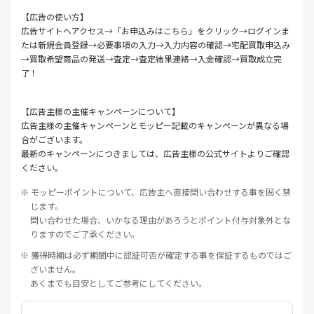
【広告の使い方】
広告サイトへアクセス→「お申込みはこちら」をクリック→ログインま
たは新規会員登録→必要事項の入力→入力内容の確認→宅配買取申込み
→買取希望商品の発送→査定→査定結果連絡→入金確認→買取成立完
了！
【広告主様の主催キャンペーンについて】
広告主様の主催キャンペーンとモッピー記載のキャンペーンが異なる場
合がございます。
最新のキャンペーンにつきましては、広告主様の公式サイトよりご確認
ください。
※ モッピーポイントについて、広告主へ直接問い合わせする事を固く禁
じます。
問い合わせた場合、いかなる理由があろうとポイント付与対象外とな
りますのでご了承ください。
※ 獲得時期は必ず期間中に認証可否が確定する事を保証するものではご
ざいません。
あくまでも目安としてご参考にしてください。