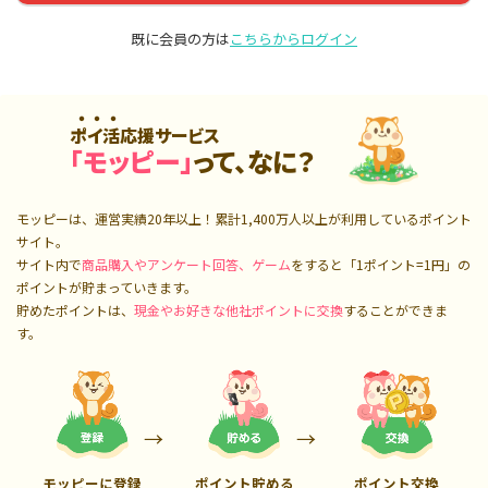
既に会員の方は
こちらからログイン
ポイ活応援サービス
「モッピー」
って、なに？
モッピーは、運営実績20年以上！累計
1,400万人
以上が利用しているポイント
サイト。
サイト内で
商品購入やアンケート回答、ゲーム
をすると「1ポイント=1円」の
ポイントが貯まっていきます。
貯めたポイントは、
現金やお好きな他社ポイントに交換
することができま
す。
モッピーに登録
ポイント貯める
ポイント交換