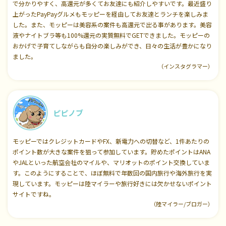
で分かりやすく、高還元が多くてお友達にも紹介しやすいです。最近盛り
上がったPayPayグルメもモッピーを経由してお友達とランチを楽しみま
した。また、モッピーは美容系の案件も高還元で出る事があります。美容
液やナイトブラ等も100%還元の実質無料でGETできました。モッピーの
おかげで子育てしながらも自分の楽しみができ、日々の生活が豊かになり
ました。
（インスタグラマー）
ピピノブ
モッピーではクレジットカードやFX、新電力への切替など、1件あたりの
ポイント数が大きな案件を狙って参加しています。貯めたポイントはANA
やJALといった航空会社のマイルや、マリオットのポイント交換していま
す。このようにすることで、ほぼ無料で年数回の国内旅行や海外旅行を実
現しています。モッピーは陸マイラーや旅行好きには欠かせないポイント
サイトですね。
（陸マイラー/ブロガー）