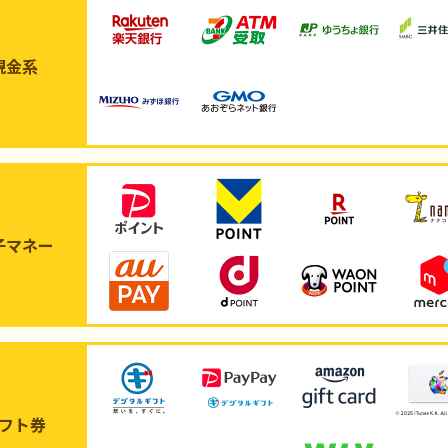
現金系
子マネー
フト券