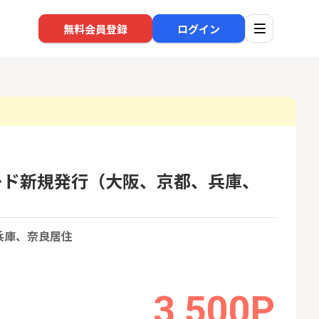
無料会員登録
ログイン
口座開設
回線
Aカード新規発行（大阪、京都、兵庫、
1
1
還元】SBI証券
※過去最高※Alterna Bank
auひ
+50,000円以
（オルタナバンク）1万円投
資完了
24,000P
10,000P
兵庫、奈良居住
2
2
超還元※楽天証
みずほ銀行 口座開設
ソフト
nk Li
18,000P
6,000P
3,500P
3
3
【合計8,000P】楽天銀行 口
NUR