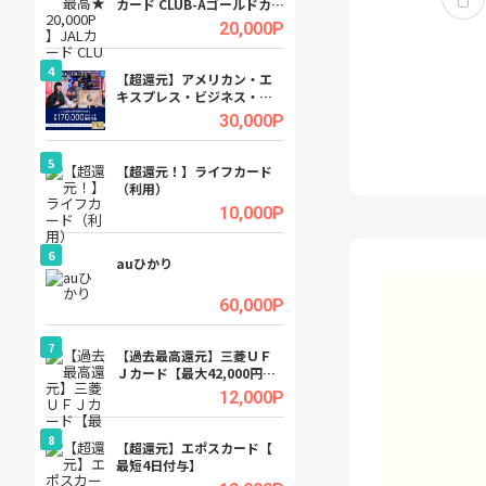
カード CLUB-Aゴールドカー
ビジネスツール導
ド/CLUB-Aカード（VISA）
高還元中※
.5%
20,000P
4
4
ング
【超還元】アメリカン・エ
※還元UP※ヴィ
キスプレス・ビジネス・ゴ
ーカー【女性のた
ールド・カード
ターサイト】
.5%
30,000P
5
5
tel
【超還元！】ライフカード
【無料相談】暮ら
（利用）
シェルジュ
.0%
10,000P
6
6
ワクワ
auひかり
【無料即550P】D
ャ
無料トライアル）
.0%
60,000P
7
7
行）
【過去最高還元】三菱ＵＦ
【還元UP中】Fun
Ｊカード【最大42,000円相
ンズ)【無料投資
当】
.0%
12,000P
8
8
【J
【超還元】エポスカード【
GFS無料特別講座
最短4日付与】
聴）