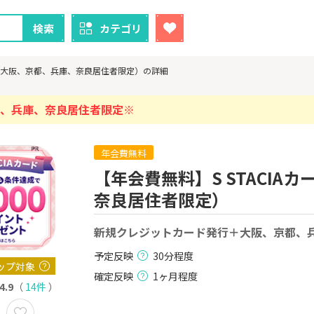
検索
カテゴリ
発行（大阪、京都、兵庫、奈良居住者限定）の詳細
、兵庫、奈良居住者限定※
年会費無料
クレカ
証券
【年会費無料】S STACI
1
1
！】U-NE
【超還元！】ライフカード
【8/9まで超
奈良居住者限定）
試し]
（利用）
（新規口座開設
上入金）
2,000P
10,000P
新規クレジットカード発行＋大阪、京都、
2
2
ニメストア
【超還元】エポスカード【
※土日限定
予定反映
30分程度
最短4日付与】
券
ップ対象
800P
12,000P
確定反映
1ヶ月程度
4.9
（
14件
）
3
3
Tトレンド
【過去最高還元】三菱ＵＦ
IG証券