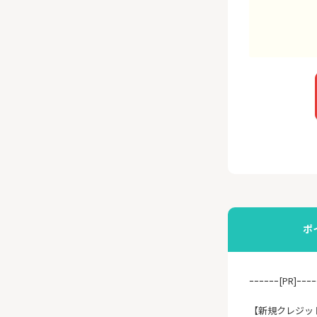
ポ
ｰｰｰｰｰｰ[PR]ｰｰｰｰ
【新規クレジッ