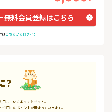
座開設
ョン）
18,000P
1,500P
ー無料会員登録はこちら
4
4
高還元中※三菱U
【親権者さまの代理申込専
お名前
ト証券（旧：au
用】三井住友銀行Oliveお子
券）
さま用口座
16,000P
4,400P
方は
こちらからログイン
5
5
証券 iDeCo
SBI新生銀行「口座開設」
GMO
（キャ
3,200P
1,500P
6
6
IX TRADER（マ
※8/9まで緊急UP※【三菱
モバレ
トレーダー）」
ＵＦＪ銀行】普通預金口座
開設
12,000P
4,000P
に？
7
7
券★100円から
GMOあおぞらネット銀行【
＜1ギ
法人口座開設】
ト×ド
8,500P
20,100P
8
8
利用しているポイントサイト。
定拠出年金 iDeC
※過去最高20,000P！※【三
グロー
井住友銀行】法人ネット口
ト=1円」のポイントが貯まっていきます。
座 Trunk