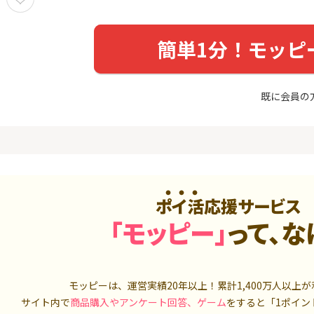
入診断※
Ｊカード【最大42,000円相
当】
5,000P
12,000P
簡単1分！モッピ
4
4
ーナスウォ
【過去最高★20,000P】JAL
※15日まで
めのモニ
カード CLUB-Aゴールドカー
FJ eスマー
ド/CLUB-Aカード（VISA）
カブコム証
14,000P
20,000P
既に会員の
5
5
しのコン
超還元☆JCB CARD W/JCB
【高還元】楽天
CARD W plus L(39歳以下限
定)
5,000P
14,000P
6
6
MM TV（
【超還元】JAL普通カード(
JFX「MATR
Master限定)
トリックス
550P
10,000P
ポイ活応援サービス
「モッピー」
って、な
7
7
ds(ファ
【合計最大18,700円相当！
マネックス証
家登録】
】楽天カード【JCBキャンペ
取引可能★
ーン実施中】
2,500P
10,000P
8
8
モッピーは、運営実績20年以上！累計
1,400万人
以上が
（動画視
三菱ＵＦＪカード【アメリ
SBI証券 確
カン・エキスプレス®限定】
o
サイト内で
商品購入やアンケート回答、ゲーム
をすると「1ポイン