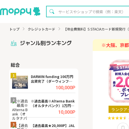
トップ
クレジットカード
【年会費無料】S STACIAカード新規
ジャンル別ランキング
※大阪、京都
総合
無料
1
1
DARWIN funding 100万円
【8/16まで超還元
出資完了（ダーウィンファ
XT[31日間無料お
ンディング）
.0%
100,000P
2
2
宿予
※過去最高※Alterna Bank
【無料即P】dア
（オルタナバンク）1万円投
【31日間無料】
ランクア
資完了
.0%
10,000P
3
3
a（
【過去最高★20,000P】JAL
【リピートOK】I