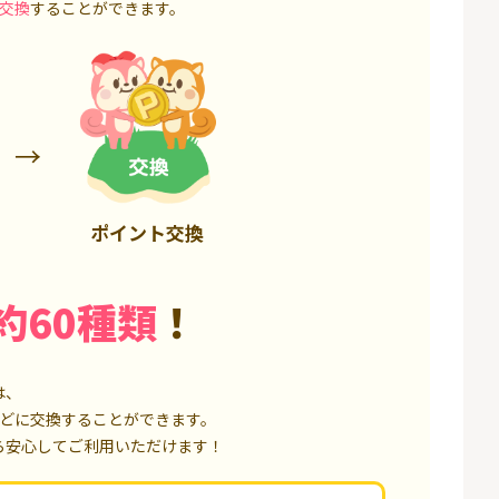
6,000P
18,000P
交換
することができます。
ポイント交換
約60種類
！
は、
どに交換することができます。
ら安心してご利用いただけます！